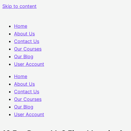
Skip to content
Home
About Us
Contact Us
Our Courses
Our Blog
User Account
Home
About Us
Contact Us
Our Courses
Our Blog
User Account