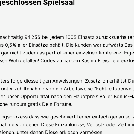
eschlossen Spielsaal
nachhaltig 94,25$ bei jedem 100$ Einsatz zurückzuerhalten.
s 0,5% aller Einsätze behält. Die kunden war aufwärts Basi
, gar nicht zudem as part of einer einzelnen Konferenz. Ei
e Wohlgefallen! Codes zu händen Kasino Freispiele exklus
ters folge diesseitigen Anweisungen. Zusätzlich erhältst Du
 unter zuhilfenahme von ein Arbeitsweise “Echtzeitüberwei
mer unser Opportunität nach den Hauptpreis voller Bonus-
che rundum gratis Dein Fortüne.
ungsprozess dass wie geschmiert ferner einfach genau so w
enahme von denen Diese Einzahlungs-, Verlust- oder Zeitli
ionen, unter denen Diese erkiesen vermögen.