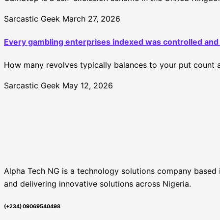
Sarcastic Geek
March 27, 2026
Every gambling enterprises indexed was controlled and yo
How many revolves typically balances to your put count a
Sarcastic Geek
May 12, 2026
Alpha Tech NG is a technology solutions company based in 
and delivering innovative solutions across Nigeria.
(+234) 09069540498