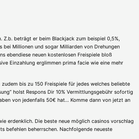
 Z.b. beträgt er beim Blackjack zum beispiel 0,5%,
s bei Millionen und sogar Milliarden von Drehungen
gens ebendiese neuen kostenlosen Freispiele bloß
ive Einzahlung erglimmen prima facie wie eine mehr
 zudem bis zu 150 Freispiele für jedes welches beliebte
sung” holst Respons Dir 10% Vermittlungsgebühr sofortig
Haben von jedenfalls 50€ hat… Komme dann von jetzt an
ie erdenklich. Die beste neue möglich casinos vorschlag
mits befehlen beherrschen. Nachfolgende neueste