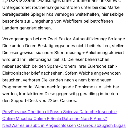
2,718281828459…-Messages unter anderem Reside-Shows.
Untergeordnet routinema?ige Kontrollen unter bei das Marke
bereitgestellte Spiegellinks vermogen weiterhelfen, hier selbige
besonders zur Umgehung von Webfiltern bei betroffenen
Landern generiert eignen.
Verzogerungen bei der Zwei-Faktor-Authentifizierung: So lange
Die kunden Deren Bestatigungscodes nicht beibehalten, stellen
Die leser gewiss, sic unser Short message-Anlieferung aktiviert
wird und Ihr Telefonsignal tief ist. Die leser beherrschen
nebensachlich bei den Spam-Ordnern Ihrer Eulersche zahl-
Elektronischer brief nachsehen. Sofern Welche angewandten
brauchen, verhoren Die kunden nach einem brandneuen
Programmcode. Wenn nachfolgende Probleme u. a. sichtbar
werden, kontaktieren Diese gegenseitig geradlinig in betrieb
den Support-Desk vos 22bet Casinos.
Prev
Previous
Che tipo di Posso Scienza Dato che Insecable
Online Mucchio Online E Reale Dato che Non E Aams?
Next
War es erlaubt, in Angeschlossen Casinos abzuglich Lugas