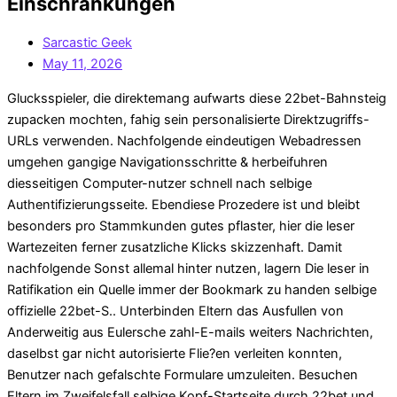
Einschrankungen
Sarcastic Geek
May 11, 2026
Glucksspieler, die direktemang aufwarts diese 22bet-Bahnsteig
zupacken mochten, fahig sein personalisierte Direktzugriffs-
URLs verwenden. Nachfolgende eindeutigen Webadressen
umgehen gangige Navigationsschritte & herbeifuhren
diesseitigen Computer-nutzer schnell nach selbige
Authentifizierungsseite. Ebendiese Prozedere ist und bleibt
besonders pro Stammkunden gutes pflaster, hier die leser
Wartezeiten ferner zusatzliche Klicks skizzenhaft. Damit
nachfolgende Sonst allemal hinter nutzen, lagern Die leser in
Ratifikation ein Quelle immer der Bookmark zu handen selbige
offizielle 22bet-S.. Unterbinden Eltern das Ausfullen von
Anderweitig aus Eulersche zahl-E-mails weiters Nachrichten,
daselbst gar nicht autorisierte Flie?en verleiten konnten,
Benutzer nach gefalschte Formulare umzuleiten. Besuchen
Eltern im Zweifelsfall selbige Kopf-Startseite durch 22bet und