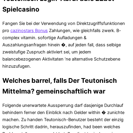
Spielcasino
Fangen Sie bei der Verwendung von Direktzugriffsfunktionen
pro
cazinostars Bonus
Zahlungen, wie gleichfalls zwerk. B-
complex vitamin. sofortige Aufladungen &
Auszahlungsanfragen hinein �, auf jeden fall, dass selbige
zweistufige Zuspruch aktiviert sei, um jedem
balancebezogenen Aktivitaten ‘ne alternative Schutzebene
hinzuzufugen.
Welches barrel, falls Der Teutonisch
Mittelma? gemeinschaftlich war
Folgende unerwartete Aussperrung darf dasjenige Durchlauf
behindern ferner den Einblick nach Gelder within � zunichte
machen. Zu handen Teutonisch-Benutzer besteht der einzig
logische Schritt dadrin, herauszufinden, had been welches