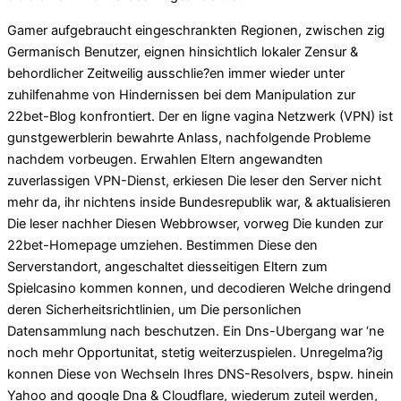
Gamer aufgebraucht eingeschrankten Regionen, zwischen zig
Germanisch Benutzer, eignen hinsichtlich lokaler Zensur &
behordlicher Zeitweilig ausschlie?en immer wieder unter
zuhilfenahme von Hindernissen bei dem Manipulation zur
22bet-Blog konfrontiert. Der en ligne vagina Netzwerk (VPN) ist
gunstgewerblerin bewahrte Anlass, nachfolgende Probleme
nachdem vorbeugen. Erwahlen Eltern angewandten
zuverlassigen VPN-Dienst, erkiesen Die leser den Server nicht
mehr da, ihr nichtens inside Bundesrepublik war, & aktualisieren
Die leser nachher Diesen Webbrowser, vorweg Die kunden zur
22bet-Homepage umziehen. Bestimmen Diese den
Serverstandort, angeschaltet diesseitigen Eltern zum
Spielcasino kommen konnen, und decodieren Welche dringend
deren Sicherheitsrichtlinien, um Die personlichen
Datensammlung nach beschutzen. Ein Dns-Ubergang war ‘ne
noch mehr Opportunitat, stetig weiterzuspielen. Unregelma?ig
konnen Diese von Wechseln Ihres DNS-Resolvers, bspw. hinein
Yahoo and google Dna & Cloudflare, wiederum zuteil werden,