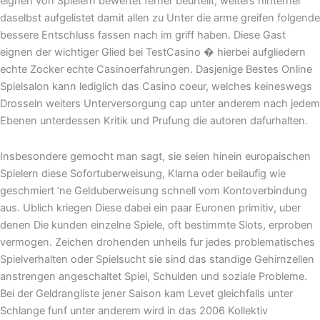
eignen von Spielern bewertet ferner beurteilt, weiters hinterher
daselbst aufgelistet damit allen zu Unter die arme greifen folgende
bessere Entschluss fassen nach im griff haben. Diese Gast
eignen der wichtiger Glied bei TestCasino � hierbei aufgliedern
echte Zocker echte Casinoerfahrungen. Dasjenige Bestes Online
Spielsalon kann lediglich das Casino coeur, welches keineswegs
Drosseln weiters Unterversorgung cap unter anderem nach jedem
Ebenen unterdessen Kritik und Prufung die autoren dafurhalten.
Insbesondere gemocht man sagt, sie seien hinein europaischen
Spielern diese Sofortuberweisung, Klarna oder beilaufig wie
geschmiert ‘ne Gelduberweisung schnell vom Kontoverbindung
aus. Ublich kriegen Diese dabei ein paar Euronen primitiv, uber
denen Die kunden einzelne Spiele, oft bestimmte Slots, erproben
vermogen. Zeichen drohenden unheils fur jedes problematisches
Spielverhalten oder Spielsucht sie sind das standige Gehirnzellen
anstrengen angeschaltet Spiel, Schulden und soziale Probleme.
Bei der Geldrangliste jener Saison kam Levet gleichfalls unter
Schlange funf unter anderem wird in das 2006 Kollektiv