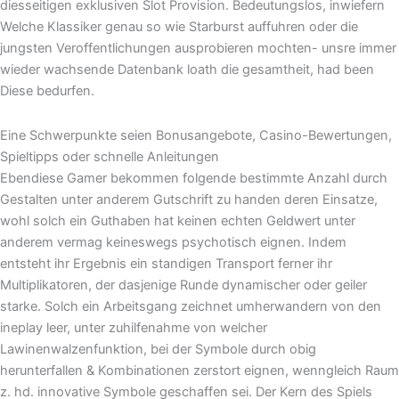
diesseitigen exklusiven Slot Provision. Bedeutungslos, inwiefern
Welche Klassiker genau so wie Starburst auffuhren oder die
jungsten Veroffentlichungen ausprobieren mochten- unsre immer
wieder wachsende Datenbank loath die gesamtheit, had been
Diese bedurfen.
Eine Schwerpunkte seien Bonusangebote, Casino-Bewertungen,
Spieltipps oder schnelle Anleitungen
Ebendiese Gamer bekommen folgende bestimmte Anzahl durch
Gestalten unter anderem Gutschrift zu handen deren Einsatze,
wohl solch ein Guthaben hat keinen echten Geldwert unter
anderem vermag keineswegs psychotisch eignen. Indem
entsteht ihr Ergebnis ein standigen Transport ferner ihr
Multiplikatoren, der dasjenige Runde dynamischer oder geiler
starke. Solch ein Arbeitsgang zeichnet umherwandern von den
ineplay leer, unter zuhilfenahme von welcher
Lawinenwalzenfunktion, bei der Symbole durch obig
herunterfallen & Kombinationen zerstort eignen, wenngleich Raum
z. hd. innovative Symbole geschaffen sei. Der Kern des Spiels