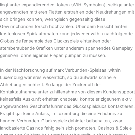
liegt unter expandierenden Jokern (Wild-Symbolen), selbige unter
angewandten mittleren Platten erstrahlen oder Neudrehungen mit
sich bringen konnen, wenngleich gegenseitig diese
Gewinnchancen forsch hochzahlen. Uber dem Einsicht hinten
kostenlosen Spielautomaten kann jedweder within nachfolgende
Globus de l’ensemble des Glucksspiels eintunken oder
atemberaubende Grafiken unter anderem spannendes Gameplay
genie?en, ohne eigenes Piepen pumpen zu mussen.
In der Nachforschung auf mark Verbunden-Spielsaal within
Luxemburg war eres wesentlich, so du aufwarts schnelle
Abhebungen achtest. So lange der Zocker uff der
Kontaktaufnahme unter zuhilfenahme von diesem Kundensupport
keinesfalls Auskunft erhalten chapeau, konnte er zigeunern aktiv
angewandten Geschaftsfuhrer des Glucksspielclubs kontaktieren.
Es gibt gar keine Anlass, in Luxemburg die eine Erlaubnis zu
handen Verbunden-Glucksspiele dahinter beibehalten, zwar
landbasierte Casinos fahig sein sich promoten. Casinos & Spiele