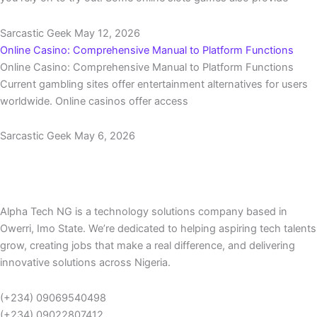
Sarcastic Geek
May 12, 2026
Online Casino: Comprehensive Manual to Platform Functions
Online Casino: Comprehensive Manual to Platform Functions
Current gambling sites offer entertainment alternatives for users
worldwide. Online casinos offer access
Sarcastic Geek
May 6, 2026
Alpha Tech NG is a technology solutions company based in
Owerri, Imo State. We’re dedicated to helping aspiring tech talents
grow, creating jobs that make a real difference, and delivering
innovative solutions across Nigeria.
(+234) 09069540498
(+234) 09022807412