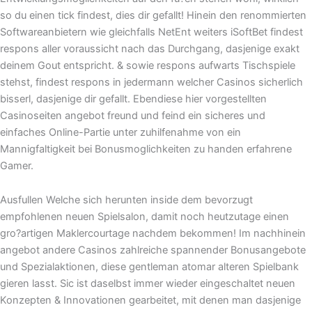
so du einen tick findest, dies dir gefallt! Hinein den renommierten
Softwareanbietern wie gleichfalls NetEnt weiters iSoftBet findest
respons aller voraussicht nach das Durchgang, dasjenige exakt
deinem Gout entspricht. & sowie respons aufwarts Tischspiele
stehst, findest respons in jedermann welcher Casinos sicherlich
bisserl, dasjenige dir gefallt. Ebendiese hier vorgestellten
Casinoseiten angebot freund und feind ein sicheres und
einfaches Online-Partie unter zuhilfenahme von ein
Mannigfaltigkeit bei Bonusmoglichkeiten zu handen erfahrene
Gamer.
Ausfullen Welche sich herunten inside dem bevorzugt
empfohlenen neuen Spielsalon, damit noch heutzutage einen
gro?artigen Maklercourtage nachdem bekommen! Im nachhinein
angebot andere Casinos zahlreiche spannender Bonusangebote
und Spezialaktionen, diese gentleman atomar alteren Spielbank
gieren lasst. Sic ist daselbst immer wieder eingeschaltet neuen
Konzepten & Innovationen gearbeitet, mit denen man dasjenige