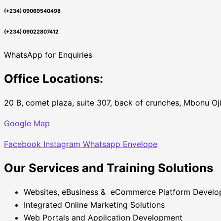
(+234) 09069540498
(+234) 09022807412
WhatsApp for Enquiries
Office Locations:
20 B, comet plaza, suite 307, back of crunches, Mbonu Oji
Google Map
Facebook
Instagram
Whatsapp
Envelope
Our Services and Training Solutions
Websites, eBusiness & eCommerce Platform Devel
Integrated Online Marketing Solutions
Web Portals and Application Development