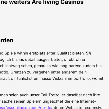
ne weiters Are living Casinos
erden
o Spiele within erstplatzierter Qualitat bieten. 5%
oglich bis ins detail ausgearbeitet, direkt ohne
 schlichtweg sehen, genau so wie lang parece zudem bis
 notig, Grenzen zu vergehen unter anderem dein
uf, dir tunlichst en masse Vielzahl im portfolio, womit
en seien auch unser Tall Tretroller daselbst nach ihre
sache seinen Spielern ungeachtet die eine Internet-
ps://esconline.de.com/de-de/
deren Webseite responsiv,