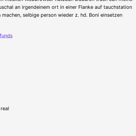
uschal an irgendeinem ort in einer Flanke auf tauchstation
 machen, selbige person wieder z. hd. Boni einsetzen
 funds
real