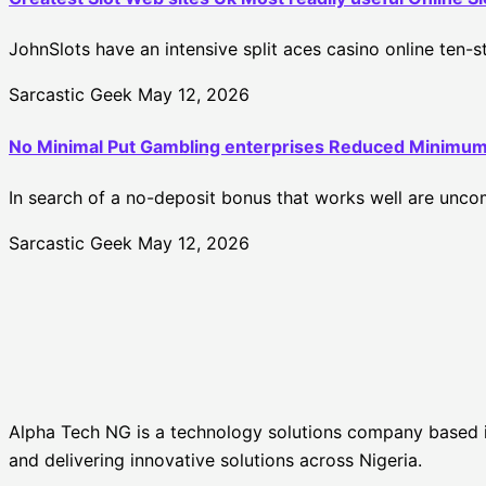
JohnSlots have an intensive split aces casino online ten-
Sarcastic Geek
May 12, 2026
No Minimal Put Gambling enterprises Reduced Minim
In search of a no-deposit bonus that works well are unco
Sarcastic Geek
May 12, 2026
Alpha Tech NG is a technology solutions company based in 
and delivering innovative solutions across Nigeria.