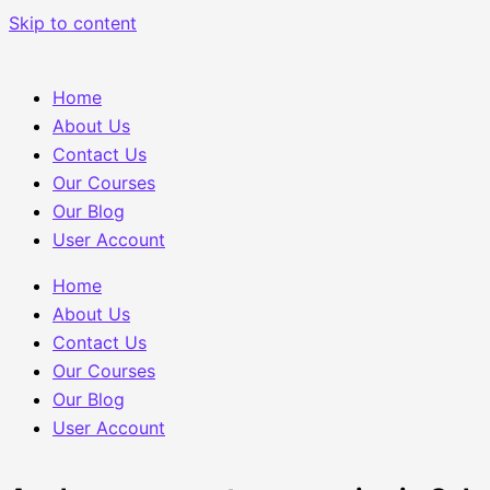
Skip to content
Home
About Us
Contact Us
Our Courses
Our Blog
User Account
Home
About Us
Contact Us
Our Courses
Our Blog
User Account