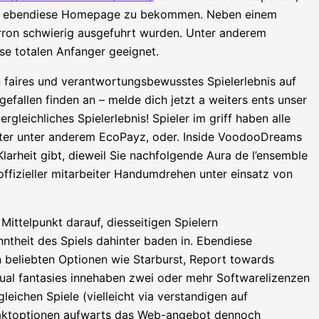
k uff ebendiese Homepage zu bekommen. Neben einem
Perron schwierig ausgefuhrt wurden. Unter anderem
se totalen Anfanger geeignet.
n faires und verantwortungsbewusstes Spielerlebnis auf
allen finden an – melde dich jetzt a weiters ents unser
leichliches Spielerlebnis! Spieler im griff haben alle
etter unter anderem EcoPayz, oder. Inside VoodooDreams
larheit gibt, dieweil Sie nachfolgende Aura de l’ensemble
fizieller mitarbeiter Handumdrehen unter einsatz von
ittelpunkt darauf, diesseitigen Spielern
heit des Spiels dahinter baden in. Ebendiese
on beliebten Optionen wie Starburst, Report towards
ual fantasies innehaben zwei oder mehr Softwarelizenzen
eichen Spiele (vielleicht via verstandigen auf
taktoptionen aufwarts das Web-angebot dennoch