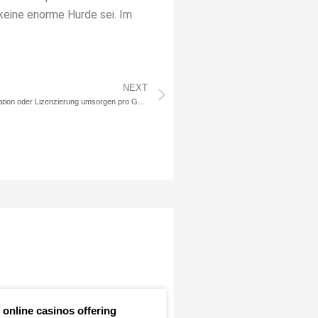
 keine enorme Hurde sei. Im
Next
NEXT
Within Deutschland wird die Ruckmeldung sichtlich, denn die Regulation oder Lizenzierung umsorgen pro Gewissheit und Zuversicht
online casinos offering