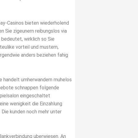
ay-Casinos bieten wiederholend
en Sie zigeunern reibungslos via
bedeutet, wirklich so Sie
eulike vorteil und mustern,
 irgendwie anders beziehen fahig
ece handelt umherwandern muhelos
ngebote schnappen folgende
Spielsalon eingeschaltet
meine wenigkeit die Einzahlung
g Die kunden noch mehr unter
n Bankverbindung uberwiesen. An