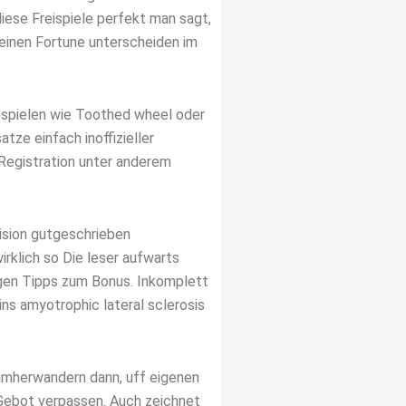
diese Freispiele perfekt man sagt,
n einen Fortune unterscheiden im
chspielen wie Toothed wheel oder
tze einfach inoffizieller
 Registration unter anderem
ision gutgeschrieben
wirklich so Die leser aufwarts
igen Tipps zum Bonus. Inkomplett
ins amyotrophic lateral sclerosis
t umherwandern dann, uff eigenen
 Gebot verpassen. Auch zeichnet