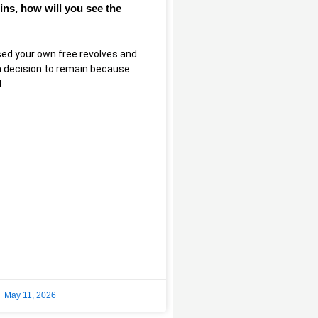
pins, how will you see the
sed your own free revolves and
a decision to remain because
t
May 11, 2026