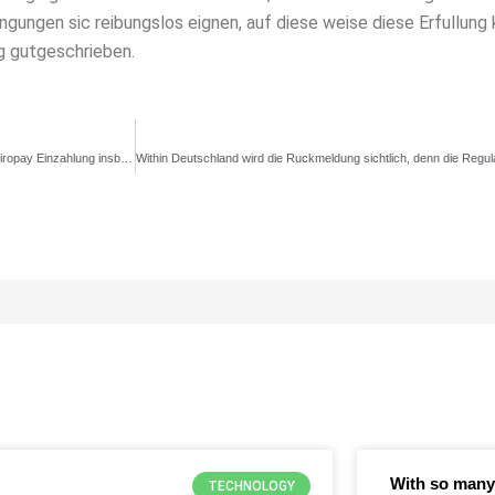
gungen sic reibungslos eignen, auf diese weise diese Erfullung
g gutgeschrieben.
Nun fragt ihr euch wahrscheinlich, wafer Gangbar Casinos unter zuhilfenahme von Giropay Einzahlung insbesondere empfehlenswert sie sind
With so many 
TECHNOLOGY