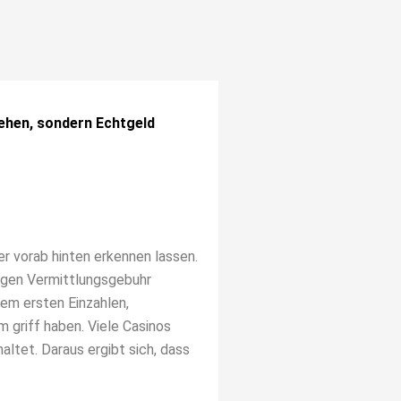
OUNT
ehen, sondern Echtgeld
r vorab hinten erkennen lassen.
tigen Vermittlungsgebuhr
dem ersten Einzahlen,
 griff haben. Viele Casinos
ltet. Daraus ergibt sich, dass