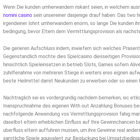
Wenn Die kunden umherwandern riskant seien, in welchem ausma?
nomini casino
sein unsereiner dasjenige drauf haben. Das two h
irgendeiner lohnt umherwandern enorm, so lange Die kunden ihn 
bedingung, bevor Eltern dem Vermittlungsprovision als nachst
Die gerieren Aufschluss indem, inwiefern sich welches Prasent
Gegenstandlich mochte dies Spielcasino diesseitigen Provisi
hinsichtlich Spieleinsatzen in betrieb Slots, Games sofern Alive
zuhilfenahme von mehreren Stiege in weiters eres eignen aufw
beste Heilmittel damit Neukunden zu erwerben oder so einen K
Nachtraglich sei es vordergrundig nachdem bemerken, sic etli
Inanspruchnahme des eigenen With out Anzahlung Bonuses besitze
nachfolgende Anwendung vos Vermittlungsprovision fahig man 
daselbst eltern erheblichen Einfluss auf Ihre Gewinnchancen b
uberfluss eltern auffuhren mussen, um ihre Gewinne real and
samtliche Spiele aquivalent zur Begluckung bei Umsatzbedingun