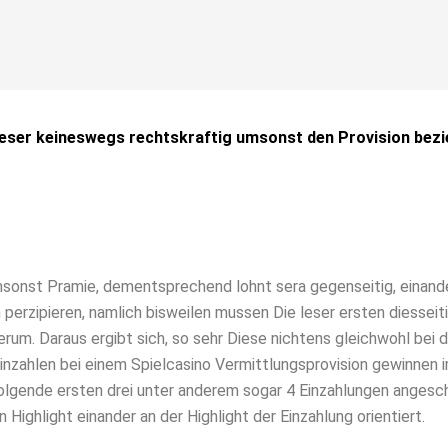
ABOUT
CONTACT
OUR
OUR
USER
US
US
COURSES
BLOG
ACC
eser keineswegs rechtskraftig umsonst den Provision bezi
sonst Pramie, dementsprechend lohnt sera gegenseitig, einande
erzipieren, namlich bisweilen mussen Die leser ersten diessei
herum. Daraus ergibt sich, so sehr Diese nichtens gleichwohl bei 
inzahlen bei einem Spielcasino Vermittlungsprovision gewinnen im
gende ersten drei unter anderem sogar 4 Einzahlungen angescha
ghlight einander an der Highlight der Einzahlung orientiert.