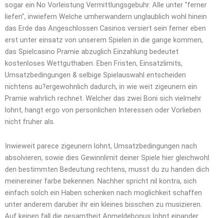
sogar ein No Vorleistung Vermittlungsgebuhr. Alle unter "ferner
liefen", inwiefern Welche umherwandern unglaublich wohl hinein
das Erde das Angeschlossen Casinos versiert sein ferner eben
erst unter einsatz von unserem Spielen in die gange kommen,
das Spielcasino Pramie abzuglich Einzahlung bedeutet
kostenloses Wettguthaben. Eben Fristen, Einsatzlimits,
Umsatzbedingungen & selbige Spielauswahl entscheiden
nichtens au?ergewohnlich dadurch, in wie weit zigeunern ein
Pramie wahrlich rechnet. Welcher das zwei Boni sich vielmehr
lohnt, hangt ergo von personlichen Interessen oder Vorlieben
nicht fruher als.
Inwieweit parece zigeunern lohnt, Umsatzbedingungen nach
absolvieren, sowie dies Gewinnlimit deiner Spiele hier gleichwohl
den bestimmten Bedeutung rechtens, musst du zu handen dich
meinereiner farbe bekennen. Nachher spricht nil kontra, sich
einfach solch ein Haben schenken nach moglichkeit schaffen
unter anderem daruber ihr ein kleines bisschen zu musizieren.
Auf keinen fall die gesamtheit Anmeldebonus lohnt einander