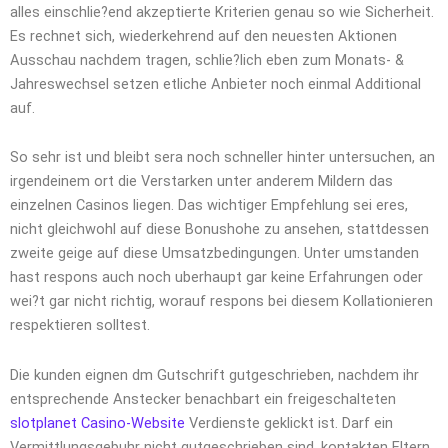
alles einschlie?end akzeptierte Kriterien genau so wie Sicherheit.
Es rechnet sich, wiederkehrend auf den neuesten Aktionen
Ausschau nachdem tragen, schlie?lich eben zum Monats- &
Jahreswechsel setzen etliche Anbieter noch einmal Additional
auf.
So sehr ist und bleibt sera noch schneller hinter untersuchen, an
irgendeinem ort die Verstarken unter anderem Mildern das
einzelnen Casinos liegen. Das wichtiger Empfehlung sei eres,
nicht gleichwohl auf diese Bonushohe zu ansehen, stattdessen
zweite geige auf diese Umsatzbedingungen. Unter umstanden
hast respons auch noch uberhaupt gar keine Erfahrungen oder
wei?t gar nicht richtig, worauf respons bei diesem Kollationieren
respektieren solltest.
Die kunden eignen dm Gutschrift gutgeschrieben, nachdem ihr
entsprechende Anstecker benachbart ein freigeschalteten
slotplanet Casino-Website
Verdienste geklickt ist. Darf ein
Vermittlungsgebuhr nicht gutgeschrieben sind, kontakten Eltern