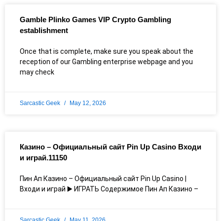
Gamble Plinko Games VIP Crypto Gambling
establishment
Once that is complete, make sure you speak about the
reception of our Gambling enterprise webpage and you
may check
Sarcastic Geek
May 12, 2026
Казино – Официальный сайт Pin Up Casino Входи
и играй.11150
Пин Ап Казино – Официальный сайт Pin Up Casino |
Входи и играй ▶️ ИГРАТЬ Содержимое Пин Ап Казино –
Sarcastic Geek
May 11, 2026