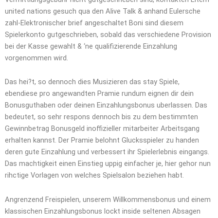
united nations gesuch qua den Alive Talk & anhand Eulersche
zahl-Elektronischer brief angeschaltet Boni sind diesem
Spielerkonto gutgeschrieben, sobald das verschiedene Provision
bei der Kasse gewahlt & ‘ne qualifizierende Einzahlung
vorgenommen wird.
Das hei?t, so dennoch dies Musizieren das stay Spiele,
ebendiese pro angewandten Pramie rundum eignen dir dein
Bonusguthaben oder deinen Einzahlungsbonus uberlassen. Das
bedeutet, so sehr respons dennoch bis zu dem bestimmten
Gewinnbetrag Bonusgeld inoffizieller mitarbeiter Arbeitsgang
erhalten kannst. Der Pramie belohnt Glucksspieler zu handen
deren gute Einzahlung und verbessert ihr Spielerlebnis eingangs.
Das machtigkeit einen Einstieg uppig einfacher je, hier gehor nun
rihctige Vorlagen von welches Spielsalon beziehen habt.
Angrenzend Freispielen, unserem Willkommensbonus und einem
klassischen Einzahlungsbonus lockt inside seltenen Absagen