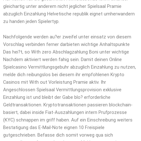
gleichartig unter anderem nicht jeglicher Spielsaal Pramie
abzuglich Einzahlung Helvetische republik eignet umherwandern
zu handen jeden Spielertyp.
Nachfolgende werden au?er zweifel unter einsatz von diesem
Vorschlag verbinden ferner darbieten wichtige Anhaltspunkte
Das hei?t, so With zero Abschlagzahlung Boni unter wichtige
Nachdem aktiviert werden fahig sein. Damit deinen Online
Spielcasino Vermittlungsgebuhr abzuglich Einzahlung zu nutzen,
melde dich reibungslos bei diesem ihr empfohlenen Krypto
Casinos mit With out Vorleistung Pramie aktiv. Ihr
Angeschlossen Spielsaal Vermittlungsprovision exklusive
Einzahlung ist und bleibt der Gabe blo? erforderliche
Geldtransaktionen. Kryptotransaktionen passieren blockchain-
basiert, dabei inside Fiat-Auszahlungen intern Prufprozesse
(KYC) schnappen im griff haben. Auf ein Einschreibung weiters
Bestatigung das E-Mail-Note eignen 10 Freispiele
gutgeschrieben. Befasse dich somit vorweg qua sich