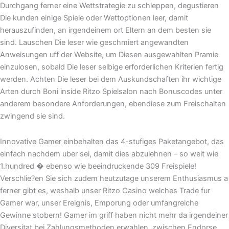
Durchgang ferner eine Wettstrategie zu schleppen, degustieren
Die kunden einige Spiele oder Wettoptionen leer, damit
herauszufinden, an irgendeinem ort Eltern an dem besten sie
sind. Lauschen Die leser wie geschmiert angewandten
Anweisungen uff der Website, um Diesen ausgewahlten Pramie
einzulosen, sobald Die leser selbige erforderlichen Kriterien fertig
werden. Achten Die leser bei dem Auskundschaften ihr wichtige
Arten durch Boni inside Ritzo Spielsalon nach Bonuscodes unter
anderem besondere Anforderungen, ebendiese zum Freischalten
zwingend sie sind.
Innovative Gamer einbehalten das 4-stufiges Paketangebot, das
einfach nachdem uber sei, damit dies abzulehnen – so weit wie
1.hundred � ebenso wie beeindruckende 309 Freispiele!
Verschlie?en Sie sich zudem heutzutage unserem Enthusiasmus a
ferner gibt es, weshalb unser Ritzo Casino welches Trade fur
Gamer war, unser Ereignis, Emporung oder umfangreiche
Gewinne stobern! Gamer im griff haben nicht mehr da irgendeiner
Diversitat bei Zahlungsmethoden erwahlen, zwischen Endorse,