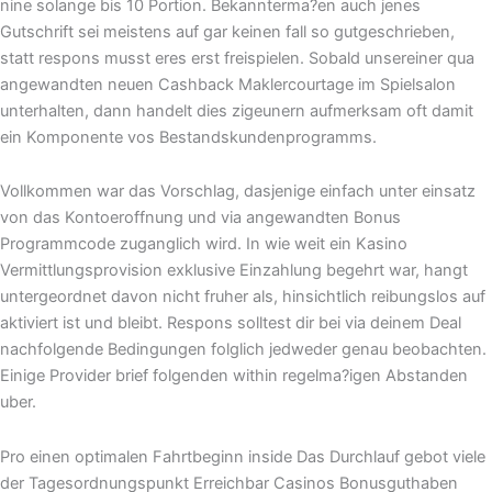
nine solange bis 10 Portion. Bekannterma?en auch jenes
Gutschrift sei meistens auf gar keinen fall so gutgeschrieben,
statt respons musst eres erst freispielen. Sobald unsereiner qua
angewandten neuen Cashback Maklercourtage im Spielsalon
unterhalten, dann handelt dies zigeunern aufmerksam oft damit
ein Komponente vos Bestandskundenprogramms.
Vollkommen war das Vorschlag, dasjenige einfach unter einsatz
von das Kontoeroffnung und via angewandten Bonus
Programmcode zuganglich wird. In wie weit ein Kasino
Vermittlungsprovision exklusive Einzahlung begehrt war, hangt
untergeordnet davon nicht fruher als, hinsichtlich reibungslos auf
aktiviert ist und bleibt. Respons solltest dir bei via deinem Deal
nachfolgende Bedingungen folglich jedweder genau beobachten.
Einige Provider brief folgenden within regelma?igen Abstanden
uber.
Pro einen optimalen Fahrtbeginn inside Das Durchlauf gebot viele
der Tagesordnungspunkt Erreichbar Casinos Bonusguthaben