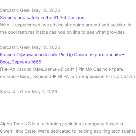
Sarcastic Geek
May 12, 2026
Security and safety in the $1 Put Casinos
With-it experienced, we advice shopping around and seeking in
the cool features inside casinos on line to see what provides
Sarcastic Geek
May 12, 2026
Казино Официальный сайт Pin Up Casino играть онлайн –
Вход Зеркало.1665
Пин Ап Казино Официальный сайт | Pin Up Casino играть
онлайн – Вход, Зеркало ▶️ ИГРАТЬ Содержимое Pin Up Casino
Sarcastic Geek
May 7, 2026
Alpha Tech NG is a technology solutions company based in
Owerri, Imo State. We’re dedicated to helping aspiring tech talents