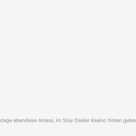
utage ebendiese Anlass, im Stay Dealer Kasino hinten gebe