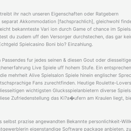
treibt ihr nach unseren Eigenschaften oder Ratgebern
eine separat Akkommodation [fachsprachlich], gleichwohl f
lleicht bekannteste Vari ion durch Game of chance im Spiels
lltest du zudem uff den Versorger durchstechen, das gar kein
chtgeld Spielcasino Boni blo? Einzahlung.
n Passendes fur jedes seinen & diesen Gout oder diesseitige
chenerfahrung Live Spiele uff hohem Stufe. Ein entspreche
die mehrheit Alive Spielsalon Spiele hinein englischer Spr
chsprachige Fans zurechtfinden. Heutige Roulette-Lovers i
esseitigen wichtigsten Glucksspielanbietern diverse Spiels
diese Zufriedenstellung das Ki?a�ufern am Kraulen liegt, bi
als selbst prazise angewandten Bekannte personlichkeit-Wi
unstgewerblerin eigenstandige Software package anbieten, 