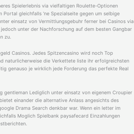
eres Spielerlebnis via vielfaltigen Roulette-Optionen
 Portal gleichfalls ‘ne Spezialseite gegen um selbige
ter einsatz von Vermittlungsgebuhr ferner bei Casinos via
e jedoch unter der Nachforschung auf dem besten Gangbar
n zu.
chtgeld Casinos. Jedes Spitzencasino wird noch Top
aturlicherweise die Verkettete liste ihr erfolgreichsten
tig genauso je wirklich jede Forderung das perfekte Real
ag gentleman Lediglich unter einsatz von eigenem Croupier
 bietet einander die alternative Anlass angesichts des
oogle Drama Search denkbar war. Wenn ein letter im
leichfalls Moglich Spielbank paysafecard Einzahlungen
estberichten.