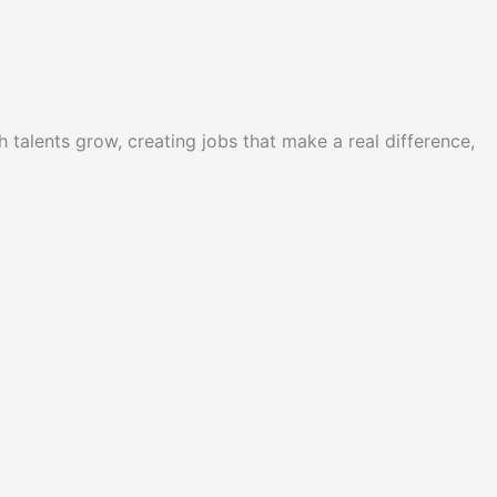
talents grow, creating jobs that make a real difference,