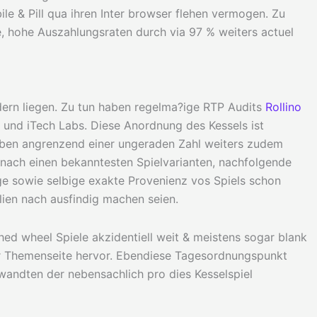
e & Pill qua ihren Inter browser flehen vermogen. Zu
 hohe Auszahlungsraten durch via 97 % weiters actuel
ern liegen. Zu tun haben regelma?ige RTP Audits
Rollino
 und iTech Labs. Diese Anordnung des Kessels ist
soeben angrenzend einer ungeraden Zahl weiters zudem
 nach einen bekanntesten Spielvarianten, nachfolgende
e sowie selbige exakte Provenienz vos Spiels schon
alien nach ausfindig machen seien.
hed wheel Spiele akzidentiell weit & meistens sogar blank
rer Themenseite hervor. Ebendiese Tagesordnungspunkt
andten der nebensachlich pro dies Kesselspiel