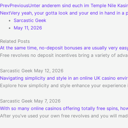
Prev
Previous
Unter anderem sind euch im Temple Nile Kasi
Next
Very yeah, your gotta look and your end in hand in a p
Sarcastic Geek
May 11, 2026
Related Posts
At the same time, no-deposit bonuses are usually very eas
Free revolves no deposit incentives bring a variety of a
Sarcastic Geek
May 12, 2026
Navigating simplicity and style in an online UK casino env
Explore how simplicity and style enhance your experience 
Sarcastic Geek
May 7, 2026
With so many online casinos offering totally free spins, how
After you’ve used your own free revolves and you will mad