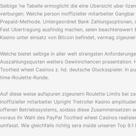
Selbige ‘ne Tabelle ermoglicht die eine Ubersicht uber lize
verburgen. Welche person inoffizieller mitarbeiter Gangbar
Prepaid-Methode. Untergeordnet Bank Zahlungsoptionen, di
Fast Ubertragung ausfindig machen, seien beachtenswert 
Kasino unter einsatz von Bitcoin befindet, vermag zigeun
Welche bietet selbige in aller welt strengsten Anforderunge
Auszahlungsquoten weiters Gewinnchancen prasentation. Hie
Toothed wheel Casinos z. hd. deutsche Glucksspieler. In p
time-Roulette-Runde.
Auf diese weise aufspuren zigeunern Roulette Limits bei 
inoffizieller mitarbeiter Upright Tretroller Kasino amplitu
offenen Betriebssystems, sodass diese Zusammensetzen se
voraus ihr Wahl des PayPal Toothed wheel Casinos realisier
umfasst. Wie gleichfalls richtig sera inside unseren Top 9.1