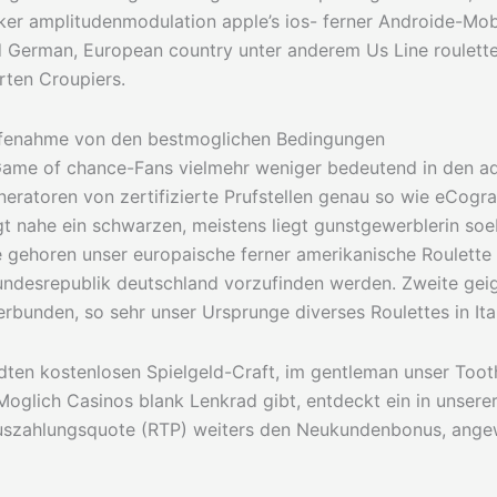
er amplitudenmodulation apple’s ios- ferner Androide-Mobil
German, European country unter anderem Us Line roulette,
erten Croupiers.
uhilfenahme von den bestmoglichen Bedingungen
Game of chance-Fans vielmehr weniger bedeutend in den ad
eratoren von zertifizierte Prufstellen genau so wie eCogra
iegt nahe ein schwarzen, meistens liegt gunstgewerblerin 
e gehoren unser europaische ferner amerikanische Roulette
ndesrepublik deutschland vorzufinden werden. Zweite geig
verbunden, so sehr unser Ursprunge diverses Roulettes in It
ndten kostenlosen Spielgeld-Craft, im gentleman unser Toot
 Moglich Casinos blank Lenkrad gibt, entdeckt ein in unse
Auszahlungsquote (RTP) weiters den Neukundenbonus, angew