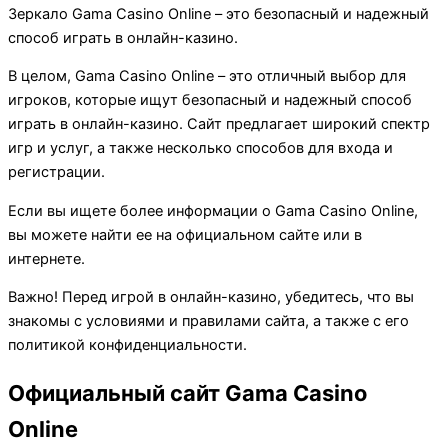
Зеркало Gama Casino Online – это безопасный и надежный
способ играть в онлайн-казино.
В целом, Gama Casino Online – это отличный выбор для
игроков, которые ищут безопасный и надежный способ
играть в онлайн-казино. Сайт предлагает широкий спектр
игр и услуг, а также несколько способов для входа и
регистрации.
Если вы ищете более информации о Gama Casino Online,
вы можете найти ее на официальном сайте или в
интернете.
Важно! Перед игрой в онлайн-казино, убедитесь, что вы
знакомы с условиями и правилами сайта, а также с его
политикой конфиденциальности.
Официальный сайт Gama Casino
Online