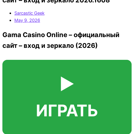
Sarcastic Geek
May 9, 2026
Gama Casino Online – официальный
сайт – вход и зеркало (2026)
▶️
ИГРАТЬ