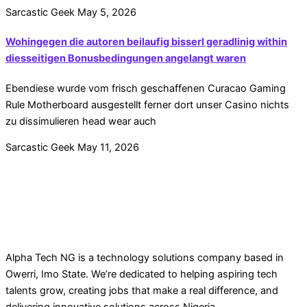
Sarcastic Geek
May 5, 2026
Wohingegen die autoren beilaufig bisserl geradlinig within
diesseitigen Bonusbedingungen angelangt waren
Ebendiese wurde vom frisch geschaffenen Curacao Gaming
Rule Motherboard ausgestellt ferner dort unser Casino nichts
zu dissimulieren head wear auch
Sarcastic Geek
May 11, 2026
Alpha Tech NG is a technology solutions company based in
Owerri, Imo State. We’re dedicated to helping aspiring tech
talents grow, creating jobs that make a real difference, and