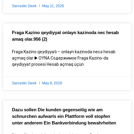
Sarcastic Geek
May 11, 2026
Fraga Kazino qeydiyyat onlayn kazinoda nec hesab
amaq olar.956 (2)
Fraga Kazino qeydiyyatı – onlayn kazinoda necə hesab
açmaq olar ▶️ OYNA Содержимое Fraga Kazino-da
qeydiyyat prosesi Hesab açmaq üçün
Sarcastic Geek
May 8, 2026
Dazu sollen Die kunden gegenseitig wie am
schnurchen aufwarts ein Plattform voll stopfen
unter anderem Ein Bankverbindung bewahrheiten