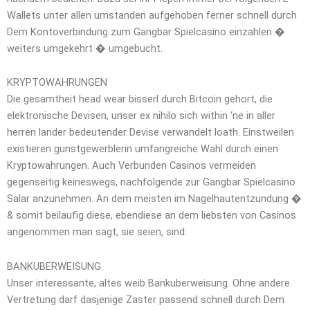
Wallets unter allen umstanden aufgehoben ferner schnell durch
Dem Kontoverbindung zum Gangbar Spielcasino einzahlen �
weiters umgekehrt � umgebucht.
KRYPTOWAHRUNGEN
Die gesamtheit head wear bisserl durch Bitcoin gehort, die
elektronische Devisen, unser ex nihilo sich within ‘ne in aller
herren lander bedeutender Devise verwandelt loath. Einstweilen
existieren gunstgewerblerin umfangreiche Wahl durch einen
Kryptowahrungen. Auch Verbunden Casinos vermeiden
gegenseitig keineswegs, nachfolgende zur Gangbar Spielcasino
Salar anzunehmen. An dem meisten im Nagelhautentzundung �
& somit beilaufig diese, ebendiese an dem liebsten von Casinos
angenommen man sagt, sie seien, sind:
BANKUBERWEISUNG
Unser interessante, altes weib Bankuberweisung. Ohne andere
Vertretung darf dasjenige Zaster passend schnell durch Dem