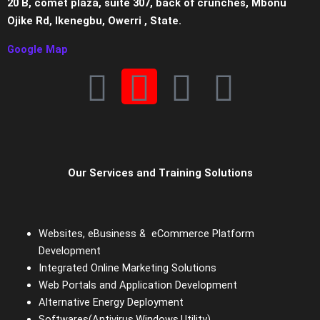
20 B, comet plaza, suite 307, back of crunches, Mbonu
Ojike Rd, Ikenegbu, Owerri , State.
Google Map
F
I
W
E
a
n
h
n
c
s
a
v
Our Services and Training Solutions
e
t
t
e
b
a
s
l
Websites, eBusiness & eCommerce Platform
o
g
a
o
Development
Integrated Online Marketing Solutions
o
r
p
p
Web Portals and Application Development
Alternative Energy Deployment
Softwares(Antivirus,Windows,Utility)