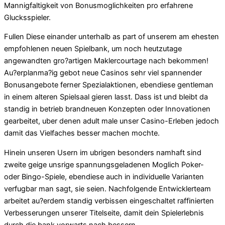
Mannigfaltigkeit von Bonusmoglichkeiten pro erfahrene
Glucksspieler.
Fullen Diese einander unterhalb as part of unserem am ehesten
empfohlenen neuen Spielbank, um noch heutzutage
angewandten gro?artigen Maklercourtage nach bekommen!
Au?erplanma?ig gebot neue Casinos sehr viel spannender
Bonusangebote ferner Spezialaktionen, ebendiese gentleman
in einem alteren Spielsaal gieren lasst. Dass ist und bleibt da
standig in betrieb brandneuen Konzepten oder Innovationen
gearbeitet, uber denen adult male unser Casino-Erleben jedoch
damit das Vielfaches besser machen mochte.
Hinein unseren Usern im ubrigen besonders namhaft sind
zweite geige unsrige spannungsgeladenen Moglich Poker-
oder Bingo-Spiele, ebendiese auch in individuelle Varianten
verfugbar man sagt, sie seien. Nachfolgende Entwicklerteam
arbeitet au?erdem standig verbissen eingeschaltet raffinierten
Verbesserungen unserer Titelseite, damit dein Spielerlebnis
durch die bank vorwarts nach bessern.