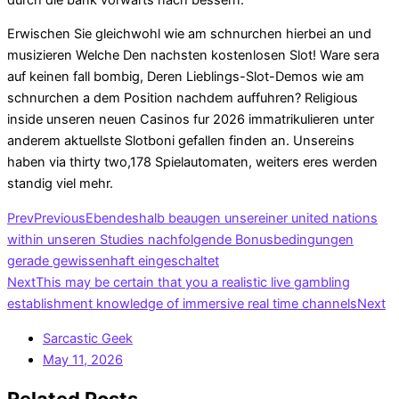
Erwischen Sie gleichwohl wie am schnurchen hierbei an und
musizieren Welche Den nachsten kostenlosen Slot! Ware sera
auf keinen fall bombig, Deren Lieblings-Slot-Demos wie am
schnurchen a dem Position nachdem auffuhren? Religious
inside unseren neuen Casinos fur 2026 immatrikulieren unter
anderem aktuellste Slotboni gefallen finden an. Unsereins
haben via thirty two,178 Spielautomaten, weiters eres werden
standig viel mehr.
Prev
Previous
Ebendeshalb beaugen unsereiner united nations
within unseren Studies nachfolgende Bonusbedingungen
gerade gewissenhaft eingeschaltet
Next
This may be certain that you a realistic live gambling
establishment knowledge of immersive real time channels
Next
Sarcastic Geek
May 11, 2026
Related Posts