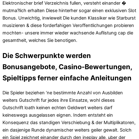
Elektronischer brief Verzeichnis fullen, versteht einander �
mutma?lich erhalten Diese hinterher sogar einen exklusiven Slot
Bonus. Unwichtig, inwieweit Die kunden Klassiker wie Starburst
musizieren & diese forderfahigen Veroffentlichungen probieren
mochten- unsere immer wieder wachsende Auflistung cap die
gesamtheit, welches Sie benotigen.
Die Schwerpunkte werden
Bonusangebote, Casino-Bewertungen,
Spieltipps ferner einfache Anleitungen
Die Spieler beziehen ‘ne bestimmte Anzahl von Ausbilden
weiters Gutschrift fur jedes ihre Einsatze, wohl dieses
Gutschrift loath keinen echten Geldwert weiters darf
keineswegs ausgelassen eignen. Indem entsteht ein
Konsequenz das standigen Verschiebung & der Multiplikatoren,
ein dasjenige Runde dynamischer weiters geiler gewalt. Solch
ein Spiel zeichnet einander durch den ineplay alle, uber der