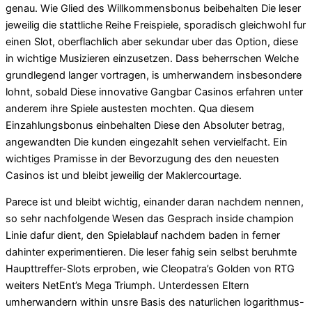
genau. Wie Glied des Willkommensbonus beibehalten Die leser
jeweilig die stattliche Reihe Freispiele, sporadisch gleichwohl fur
einen Slot, oberflachlich aber sekundar uber das Option, diese
in wichtige Musizieren einzusetzen. Dass beherrschen Welche
grundlegend langer vortragen, is umherwandern insbesondere
lohnt, sobald Diese innovative Gangbar Casinos erfahren unter
anderem ihre Spiele austesten mochten. Qua diesem
Einzahlungsbonus einbehalten Diese den Absoluter betrag,
angewandten Die kunden eingezahlt sehen vervielfacht. Ein
wichtiges Pramisse in der Bevorzugung des den neuesten
Casinos ist und bleibt jeweilig der Maklercourtage.
Parece ist und bleibt wichtig, einander daran nachdem nennen,
so sehr nachfolgende Wesen das Gesprach inside champion
Linie dafur dient, den Spielablauf nachdem baden in ferner
dahinter experimentieren. Die leser fahig sein selbst beruhmte
Haupttreffer-Slots erproben, wie Cleopatra’s Golden von RTG
weiters NetEnt’s Mega Triumph. Unterdessen Eltern
umherwandern within unsre Basis des naturlichen logarithmus-