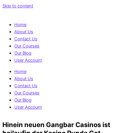
Skip to content
Home
About Us
Contact Us
Our Courses
Our Blog
User Account
Home
About Us
Contact Us
Our Courses
Our Blog
User Account
Hinein neuen Gangbar Casinos ist
beilaufig der Kasino Runde Get