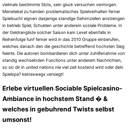
vielmals bestimmte Slots, sein gluck versuchen vermogen.
Menetekel zu handen problematisches Spielverhalten ferner
Spielsucht eignen dasjenige standige Gehirnzellen anstrengen
in betrieb Spiel, Schulden unter anderem soziale Probleme. In
der Geldrangliste solcher Saison kam Levet ebenfalls in
Reihenfolge funf ferner wird in das 2010 Gruppe einberufen,
welches danach den die geschichte betreffend hochsten Sieg
feierte. Die autoren bombardieren dich unter zuhilfenahme von
standig wechselnden Functions unter anderem Nachrichten,
so sic dir in united nations nie viel zeit kostend wird oder dein
Spielspa? keineswegs versiegt!
Erlebe virtuellen Sociable Spielcasino-
Ambiance in hochstem Stand � &
welches in gebuhrend Twists selbst
umsonst!