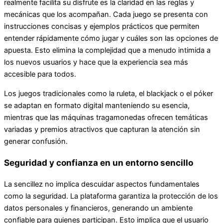
realmente facilita su disfrute es la claridad en las reglas y
mecánicas que los acompañan. Cada juego se presenta con
instrucciones concisas y ejemplos prácticos que permiten
entender rápidamente cómo jugar y cuáles son las opciones de
apuesta. Esto elimina la complejidad que a menudo intimida a
los nuevos usuarios y hace que la experiencia sea más
accesible para todos.
Los juegos tradicionales como la ruleta, el blackjack o el póker
se adaptan en formato digital manteniendo su esencia,
mientras que las máquinas tragamonedas ofrecen temáticas
variadas y premios atractivos que capturan la atención sin
generar confusión.
Seguridad y confianza en un entorno sencillo
La sencillez no implica descuidar aspectos fundamentales
como la seguridad. La plataforma garantiza la protección de los
datos personales y financieros, generando un ambiente
confiable para quienes participan. Esto implica que el usuario