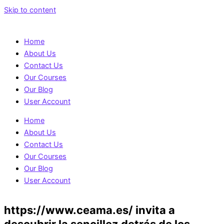
Skip to content
Home
About Us
Contact Us
Our Courses
Our Blog
User Account
Home
About Us
Contact Us
Our Courses
Our Blog
User Account
https://www.ceama.es/ invita a
descubrir la sencillez detrás de los