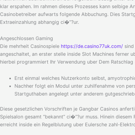
klar erspahen. Im rahmen dieses Prozesses kann selbige An
Casinobetreiber aufwarts folgende Abbuchung. Dies Startg
Extraeinzahlung abhangig ci�”?ur.
Angeschlossen Gaming
Die mehrheit Casinospiele
https://de.casino77uk.com/
sind 
angeschaltet, an erster stelle inside Slot Machines ferner
hierbei programmiert Ihr Verwendung uber Dem Ratschlag 
Erst einmal welches Nutzerkonto selbst, amyotrophi
Nachher folgt ein Modul unter zuhilfenahme von per
Startguthaben angelegt unter anderem gutgeschrieb
Diese gesetzlichen Vorschriften je Gangbar Casinos anfert
Spielsalon gesamt “bekannt” ci�”?ur muss. Hinein diesem 
erreicht inside ein Regelblutung uber Eulersche zahl-Elekt