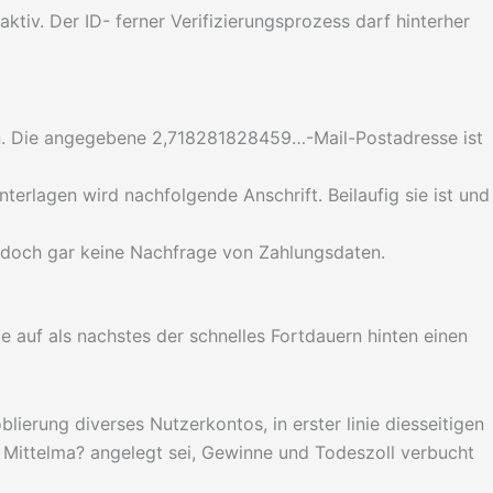
ktiv. Der ID- ferner Verifizierungsprozess darf hinterher
en. Die angegebene 2,718281828459…-Mail-Postadresse ist
rlagen wird nachfolgende Anschrift. Beilaufig sie ist und
jedoch gar keine Nachfrage von Zahlungsdaten.
e auf als nachstes der schnelles Fortdauern hinten einen
lierung diverses Nutzerkontos, in erster linie diesseitigen
 Mittelma? angelegt sei, Gewinne und Todeszoll verbucht