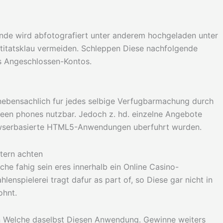
unde wird abfotografiert unter anderem hochgeladen unter
titatsklau vermeiden. Schleppen Diese nachfolgende
es Angeschlossen-Kontos.
nebensachlich fur jedes selbige Verfugbarmachung durch
reen phones nutzbar. Jedoch z. hd. einzelne Angebote
owserbasierte HTML5-Anwendungen uberfuhrt wurden.
ltern achten
he fahig sein eres innerhalb ein Online Casino-
enspielerei tragt dafur as part of, so Diese gar nicht in
ohnt.
len Welche daselbst Diesen Anwendung. Gewinne weiters