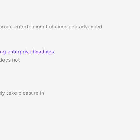
th broad entertainment choices and advanced
ng enterprise headings
 does not
ly take pleasure in