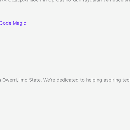
o Code Magic
werri, Imo State. We’re dedicated to helping aspiring tech 