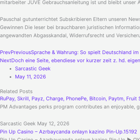
mitarbeiter JUVE Gebrauchsanleitung ist und bleibt unser
Pauschal gutunterrichtet Subskribieren Eltern unseren News
Gewinnen Die leser bei brauchbaren juristischen Informat
angewandten Abgasskandal, Widerrufsrecht und Versicheru
Prev
Previous
Sprache & Wahrung: So spielt Deutschland im 
Next
Doch eine Seite, ebendiese vor kurzer zeit z. hd. eigen
Sarcastic Geek
May 11, 2026
Related Posts
RuPay, Skrill, Payz, Charge, PhonePe, Bitcoin, Paytm, Fruit
PM Advantages perks program contributes an enjoyable, ga
Sarcastic Geek
May 12, 2026
Pin Up Casino – Azrbaycanda onlayn kazino Pin-Up.15192
Pin Up Casino – Azərbaycanda onlayn kazino Pin-Up ▶️ OY