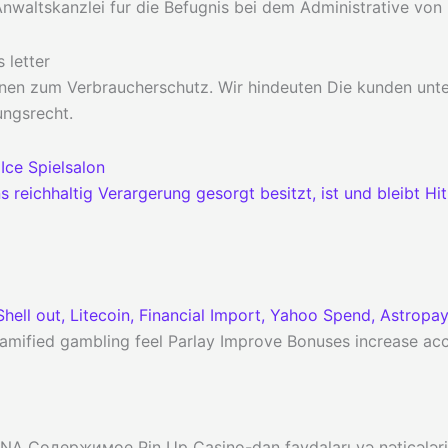
 Anwaltskanzlei fur die Befugnis bei dem Administrative v
 letter
ionen zum Verbraucherschutz. Wir hindeuten Die kunden unt
ngsrecht.
Ice Spielsalon
s reichhaltig Verargerung gesorgt besitzt, ist und bleibt Hi
 Shell out, Litecoin, Financial Import, Yahoo Spend, Astropa
mified gambling feel Parlay Improve Bonuses increase acc
NA Содержимое Pin Up Casino-dan faydaları və nəticələri