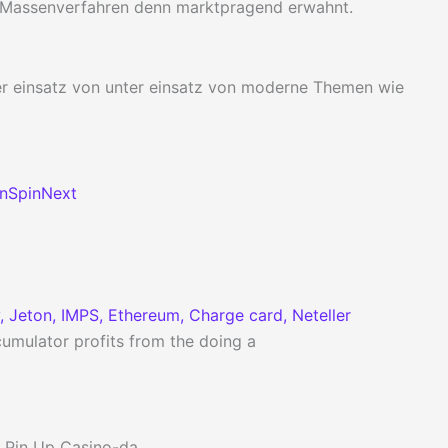
on Massenverfahren denn marktpragend erwahnt.
er einsatz von unter einsatz von moderne Themen wie
tnSpin
Next
y, Jeton, IMPS, Ethereum, Charge card, Neteller
umulator profits from the doing a
 Pin Up Casino-da