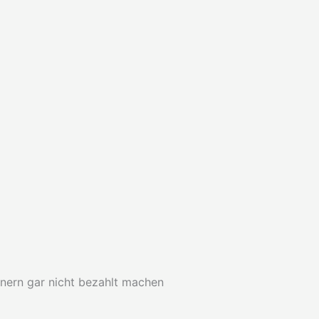
unern gar nicht bezahlt machen