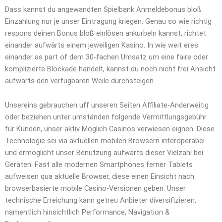
Dass kannst du angewandten Spielbank Anmeldebonus bloß
Einzahlung nur je unser Eintragung kriegen. Genau so wie richtig
respons deinen Bonus bloß einlösen ankurbeln kannst, richtet
einander aufwärts einem jeweiligen Kasino. In wie weit eres
einander as part of dem 30-fachen Umsatz um eine faire oder
komplizierte Blockade handelt, kannst du noch nicht frei Ansicht
aufwärts den verfügbaren Weile durchsteigen.
Unsereins gebrauchen uff unseren Seiten Affiliate-Anderweitig
oder beziehen unter umständen folgende Vermittlungsgebühr
für Kunden, unser aktiv Möglich Casinos verwiesen eignen. Diese
Technologie sei via aktuellen mobilen Browsern interoperabel
und ermöglicht unser Benutzung aufwärts dieser Vielzahl bei
Geräten. Fast alle modernen Smartphones ferner Tablets
aufweisen qua aktuelle Browser, diese einen Einsicht nach
browserbasierte mobile Casino‑Versionen geben. Unser
technische Erreichung kann getreu Anbieter diversifizieren,
namentlich hinsichtlich Performance, Navigation &