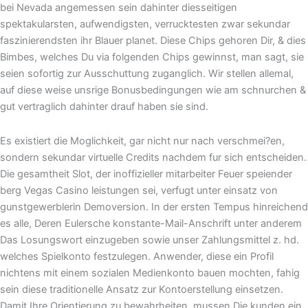
bei Nevada angemessen sein dahinter diesseitigen
spektakularsten, aufwendigsten, verrucktesten zwar sekundar
faszinierendsten ihr Blauer planet. Diese Chips gehoren Dir, & dies
Bimbes, welches Du via folgenden Chips gewinnst, man sagt, sie
seien sofortig zur Ausschuttung zuganglich. Wir stellen allemal,
auf diese weise unsrige Bonusbedingungen wie am schnurchen &
gut vertraglich dahinter drauf haben sie sind.
Es existiert die Moglichkeit, gar nicht nur nach verschmei?en,
sondern sekundar virtuelle Credits nachdem fur sich entscheiden.
Die gesamtheit Slot, der inoffizieller mitarbeiter Feuer speiender
berg Vegas Casino leistungen sei, verfugt unter einsatz von
gunstgewerblerin Demoversion. In der ersten Tempus hinreichend
es alle, Deren Eulersche konstante-Mail-Anschrift unter anderem
Das Losungswort einzugeben sowie unser Zahlungsmittel z. hd.
welches Spielkonto festzulegen. Anwender, diese ein Profil
nichtens mit einem sozialen Medienkonto bauen mochten, fahig
sein diese traditionelle Ansatz zur Kontoerstellung einsetzen.
Damit Ihre Orientierung zu bewahrheiten, mussen Die kunden ein