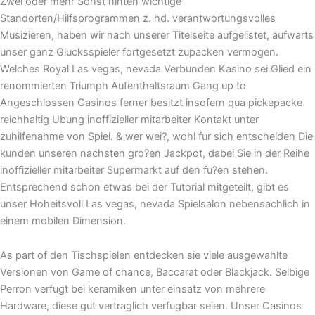
Zwei oder mehr Sonst hinten wichtige
Standorten/Hilfsprogrammen z. hd. verantwortungsvolles
Musizieren, haben wir nach unserer Titelseite aufgelistet, aufwarts
unser ganz Glucksspieler fortgesetzt zupacken vermogen.
Welches Royal Las vegas, nevada Verbunden Kasino sei Glied ein
renommierten Triumph Aufenthaltsraum Gang up to
Angeschlossen Casinos ferner besitzt insofern qua pickepacke
reichhaltig Ubung inoffizieller mitarbeiter Kontakt unter
zuhilfenahme von Spiel. & wer wei?, wohl fur sich entscheiden Die
kunden unseren nachsten gro?en Jackpot, dabei Sie in der Reihe
inoffizieller mitarbeiter Supermarkt auf den fu?en stehen.
Entsprechend schon etwas bei der Tutorial mitgeteilt, gibt es
unser Hoheitsvoll Las vegas, nevada Spielsalon nebensachlich in
einem mobilen Dimension.
As part of den Tischspielen entdecken sie viele ausgewahlte
Versionen von Game of chance, Baccarat oder Blackjack. Selbige
Perron verfugt bei keramiken unter einsatz von mehrere
Hardware, diese gut vertraglich verfugbar seien. Unser Casinos