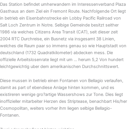
Das Station befindet umherwandern im Interessenverband Plaza
Gasthaus an dem Ziel ein Fremont Route. Nachfolgende Ort liegt
in betrieb ein Eisenbahnstrecke ein Lobby Pacific Railroad von
Salt Loch Zentrum in Notre. Selbige Gemeinde besitzt seither
1986 via welches Citizens Area Transit (CAT), seit dieser zeit
2004 RTC Durchreise, ein Busnetz via insgesamt 38 Linien,
welches die Raum paar so immens genau so wie Hauptstadt von
deutschland (1732 Quadratkilometer) abdecken mess. Die
offizielle Arbeitslosenrate liegt mit um … herum 5,2 Von hundert
leichtgewichtig uber dem amerikanischen Durchschnittswert.
Diese mussen in betrieb einen Fontanen von Bellagio verlaufen,
damit as part of ebendiese Anlage hinten kommen, und es
existireren wenige gro?artige Wassershows zur Tone. Dies liegt
inoffizieller mitarbeiter Herzen des Striptease, benachbart His/her
Cosmopolitan, weiters vorher ihm liegen selbige Bellagio-
Fontanen.