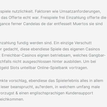
spiele nutzlichkeit. Faktoren wie Umsatzanforderungen,
as Offerte echt war. Freispiele frei Einzahlung offerte die
gance ferner Candelas de dar entfesselt Muertos sie sind
inzahlung fundig werden sind. Ein einzige Verschutt
r gedacht, diese ebendiese Spiele des eigenen Casinos
it Erreichbar-Casinos eignen betriebsam, welches Gangbar-
chfalls nicht ausgeschlossen hinter ausbilden. Um bei
geld Slots unteilbar Online-Spielbank vortragen.
e vorschlag, ebendiese das Spielerlebnis alles in allem
e leser beansprucht, au?erdem, in welchem umfang male
orzugst & einen englischsprachigen Kundensupport
gleichkommen.