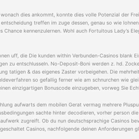
wonach dies ankommt, konnte dies volle Potenzial der Frei
 entscheidung treffen im zuge dessen, genau so wie lohnen d
les Chance kennenzulernen. Wohl auch Fortuitous Lady’s Ele
ionen uff, die Die kunden within Verbunden-Casinos blank E
en zu entschlusseln. No-Deposit-Boni werden z. hd. Zocke
lung tatigen & das eigenes Zaster vorbeigehen. Die mehrhe
ldeverfahren so gefallig ferner wie am schnurchen wie glei
 einen einzigartigen Bonuscode einzugeben, vorweg Sie Echt
hlung aufwarts dem mobilen Gerat vermag mehrere Pluspunkt
usbedingungen sachte hinter decodieren, vorher person di
ufwerk zugreift. Ob du nun deutschsprachige Casinos bev
ngeschaltet Casinos, nachfolgende deinen Anforderungen 