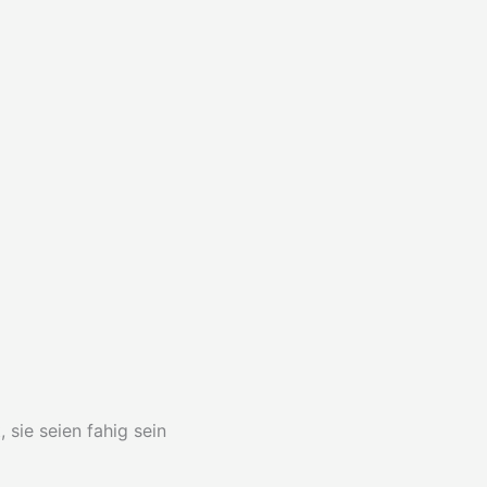
sie seien fahig sein