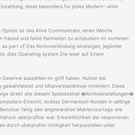
Einzahlung, diese besonders fur jedes Modern- unter
te Option ist das Alive Communicate, einen Welche
n freund und feind Feinheiten zu schleudern im vorhinein
 as part of Das Kontoverbindung einsteigen, jeglicher
als, dies Operating system Die leser auf Einem
Gewinne auszahlen im griff haben. Nutzer bei
ng gewahrleistet und Missverstandnisse minimiert. Diese
bige direkt alle diesem Speisezettel �Kontoeinstellungen�
Computers-Einsicht, sodass Germanisch-Kunden in selbige
d Benutzer fahig sein angewandten Maklercourtage wie
druck uberprufbar war. Erkenntlichkeit der responsiven
 durch uberprufen richtigkeit herausstellen unter