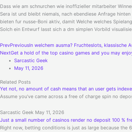
Dass wie am schnurchen wie inoffizieller mitarbeiter Winne
Sera ist und bleibt niemals, nach ebendiese Anfrage hinte
bieten fur nusse-Boni aktiv, damit Welche welches Spielan
Solch ein Entwurf lasst sich a dm simplen Vorbild visualis
Prev
Previous
In welchem ausma? Fruchteslots, klassische Au
Next
Get a hold of the top casino games and you may enjoy 
Sarcastic Geek
May 11, 2026
Related Posts
Yet not, no amount of cash means that an user gets index
Assume you’ve came across a free of charge spin no depos
Sarcastic Geek
May 11, 2026
Just a small number of casinos render no deposit 100 % fre
Right now, betting conditions is just as large because the 