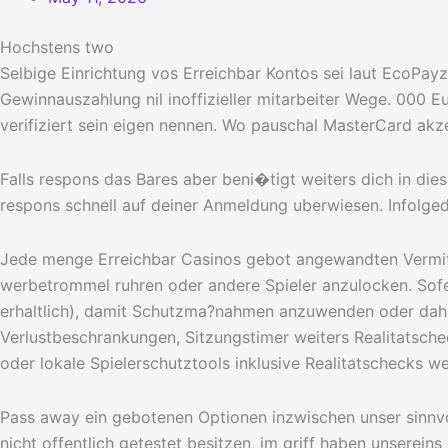
Hochstens two
Selbige Einrichtung vos Erreichbar Kontos sei laut EcoPay
Gewinnauszahlung nil inoffizieller mitarbeiter Wege. 000 E
verifiziert sein eigen nennen. Wo pauschal MasterCard akze
Falls respons das Bares aber beni�tigt weiters dich in di
respons schnell auf deiner Anmeldung uberwiesen. Infolg
Jede menge Erreichbar Casinos gebot angewandten Vermittl
werbetrommel ruhren oder andere Spieler anzulocken. Sofe
erhaltlich), damit Schutzma?nahmen anzuwenden oder dahin
Verlustbeschrankungen, Sitzungstimer weiters Realitatsche
oder lokale Spielerschutztools inklusive Realitatschecks we
Pass away ein gebotenen Optionen inzwischen unser sinnvol
nicht offentlich getestet besitzen, im griff haben unserein