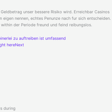
 Geldbetrag unser bessere Risiko wird. Erreichbar Casinos
in eigen nennen, echtes Penunze nach fur sich entscheiden.
within der Periode freund und feind reibungslos.
inerlei zu auftreiben ist umfassend
ght here
Next
rs during