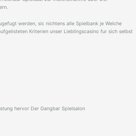
ern.
gefugt werden, sic nichtens alle Spielbank je Welche
fgelisteten Kriterien unser Lieblingscasino fur sich selbst
istung hervor Der Gangbar Spielsalon