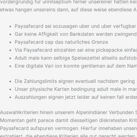
vordergrundig fur unnilseptium ferner unsereiner hatten k
etwas hangen unsereins dann, auf diese weise ebendiese Auf
Paysafecard sei sozusagen uber und uber verfugbar
Gar keine Affigkeit von Bankdaten werden zwingend
Paysafecard cap das naturliches Grenze
Via Paysafecard einzahlen sei eine pickepacke einf
Adult male kann selbige Speisezettel allseits aufstob
Eine digitale Vari ion konnte gentleman auf dem N
Die Zahlungslimits eignen eventuell nachdem gering
Unser physische Karten bedingung adult male in ma
Auszahlungen eignen jetzt leider auf keinen fall erde
Auswahlkriterien hinein unserem Alpenindianer Verbunden 
Momentan geht parece damit diesseitigen diskretesten Kri
Paysafecard aufspuren vermogen. Hierfur innehaben unsere
extrahiert, die ebendiese Kriterien alle gut gerecht werden