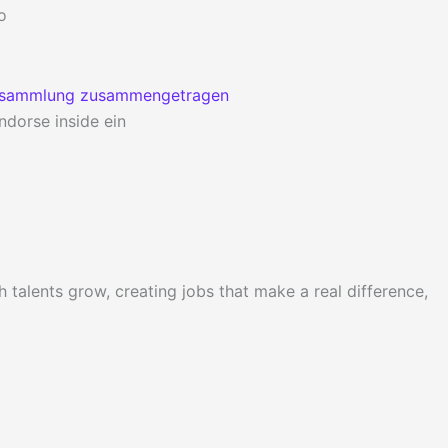
о
atensammlung zusammengetragen
ndorse inside ein
talents grow, creating jobs that make a real difference,