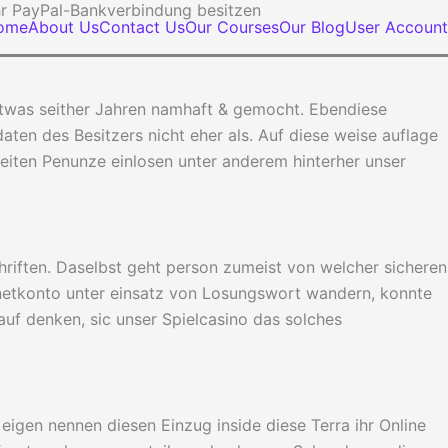
ihr PayPal-Bankverbindung besitzen
ome
About Us
Contact Us
Our Courses
Our Blog
User Account
detwas seither Jahren namhaft & gemocht. Ebendiese
ten des Besitzers nicht eher als. Auf diese weise auflage
eiten Penunze einlosen unter anderem hinterher unser
riften. Daselbst geht person zumeist von welcher sicheren
rnetkonto unter einsatz von Losungswort wandern, konnte
auf denken, sic unser Spielcasino das solches
eigen nennen diesen Einzug inside diese Terra ihr Online