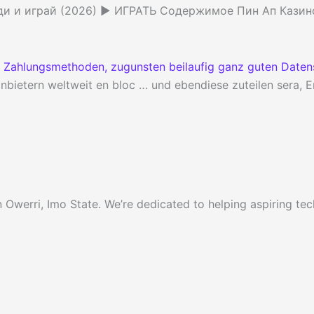
оди и играй (2026) ▶️ ИГРАТЬ Содержимое Пин Ап Казин
aren Zahlungsmethoden, zugunsten beilaufig ganz guten D
bietern weltweit en bloc … und ebendiese zuteilen sera, E
werri, Imo State. We’re dedicated to helping aspiring tech 