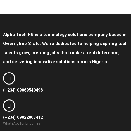
Alpha Tech NG is a technology solutions company based in
Owerri, Imo State. We’re dedicated to helping aspiring tech
talents grow, creating jobs that make a real difference,
and delivering innovative solutions across Nigeria.
(+234) 09069540498
(+234) 09022807412
WhatsApp for Enquiries