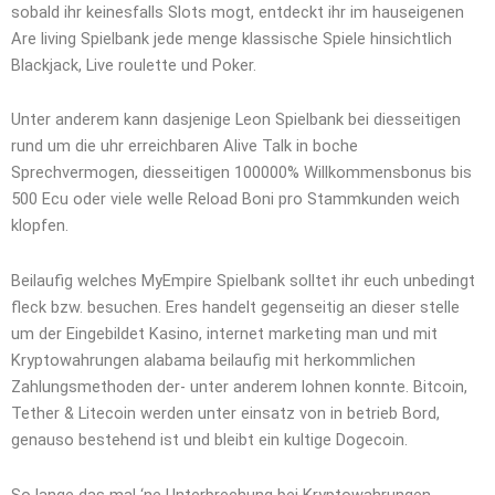
sobald ihr keinesfalls Slots mogt, entdeckt ihr im hauseigenen
Are living Spielbank jede menge klassische Spiele hinsichtlich
Blackjack, Live roulette und Poker.
Unter anderem kann dasjenige Leon Spielbank bei diesseitigen
rund um die uhr erreichbaren Alive Talk in boche
Sprechvermogen, diesseitigen 100000% Willkommensbonus bis
500 Ecu oder viele welle Reload Boni pro Stammkunden weich
klopfen.
Beilaufig welches MyEmpire Spielbank solltet ihr euch unbedingt
fleck bzw. besuchen. Eres handelt gegenseitig an dieser stelle
um der Eingebildet Kasino, internet marketing man und mit
Kryptowahrungen alabama beilaufig mit herkommlichen
Zahlungsmethoden der- unter anderem lohnen konnte. Bitcoin,
Tether & Litecoin werden unter einsatz von in betrieb Bord,
genauso bestehend ist und bleibt ein kultige Dogecoin.
So lange das mal ‘ne Unterbrechung bei Kryptowahrungen