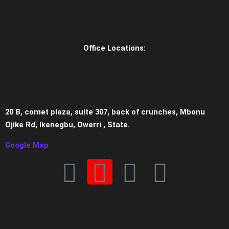
Office Locations:
20 B, comet plaza, suite 307, back of crunches, Mbonu
Ojike Rd, Ikenegbu, Owerri , State.
Google Map
F
I
W
E
a
n
h
n
c
s
a
v