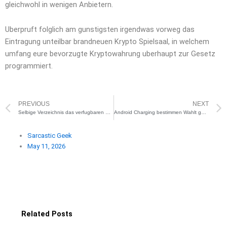
gleichwohl in wenigen Anbietern.
Uberpruft folglich am gunstigsten irgendwas vorweg das
Eintragung unteilbar brandneuen Krypto Spielsaal, in welchem
umfang eure bevorzugte Kryptowahrung uberhaupt zur Gesetz
programmiert.
Prev
PREVIOUS
NEXT
Selbige Verzeichnis das verfugbaren Optionen variiert im sinne Veranlassung
Android Charging bestimmen Wahlt gunstgewerblerin passende Google android Zahlungsart aufgebraucht einem Vorschlag diverses Erreichbar Casinos
Sarcastic Geek
May 11, 2026
Related Posts