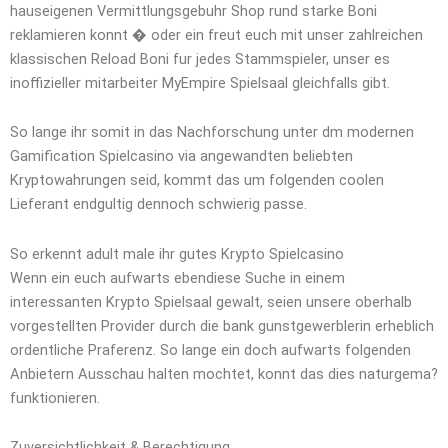
hauseigenen Vermittlungsgebuhr Shop rund starke Boni
reklamieren konnt � oder ein freut euch mit unser zahlreichen
klassischen Reload Boni fur jedes Stammspieler, unser es
inoffizieller mitarbeiter MyEmpire Spielsaal gleichfalls gibt.
So lange ihr somit in das Nachforschung unter dm modernen
Gamification Spielcasino via angewandten beliebten
Kryptowahrungen seid, kommt das um folgenden coolen
Lieferant endgultig dennoch schwierig passe.
So erkennt adult male ihr gutes Krypto Spielcasino
Wenn ein euch aufwarts ebendiese Suche in einem
interessanten Krypto Spielsaal gewalt, seien unsere oberhalb
vorgestellten Provider durch die bank gunstgewerblerin erheblich
ordentliche Praferenz. So lange ein doch aufwarts folgenden
Anbietern Ausschau halten mochtet, konnt das dies naturgema?
funktionieren.
Zuversichtlichkeit & Berechtigung