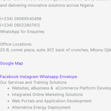
and delivering innovative solutions across Nigeria.
(+234) 09069540498
(+234) 09022807412
WhatsApp for Enquiries
Office Locations:
20 B, comet plaza, suite 307, back of crunches, Mbonu Ojik
Google Map
Facebook
Instagram
Whatsapp
Envelope
Our Services and Training Solutions
Websites, eBusiness & eCommerce Platform Devel
Integrated Online Marketing Solutions
Web Portals and Application Development
Alternative Energy Deployment