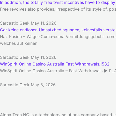
In addition, the totally free twist incentives have to displ
Free revolves also provides, irrespective of its style of, p
Sarcastic Geek
May 11, 2026
Gar keine endlosen Umsatzbedingungen, keinesfalls verst
Haz Kasino – Wager-Cuma-cuma Vermittlungsgebuhr ferner
welches auf keinen
Sarcastic Geek
May 11, 2026
WinSpirit Online Casino Australia Fast Withdrawals.1582
WinSpirit Online Casino Australia – Fast Withdrawals ▶️
Sarcastic Geek
May 8, 2026
Alpha Tech NG is a technology solutions company based in O