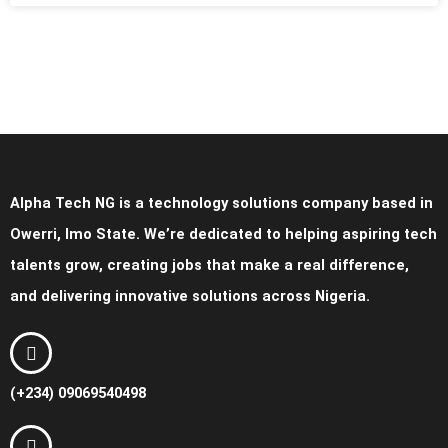
Alpha Tech NG is a technology solutions company based in
Owerri, Imo State. We’re dedicated to helping aspiring tech
talents grow, creating jobs that make a real difference,
and delivering innovative solutions across Nigeria.
(+234) 09069540498