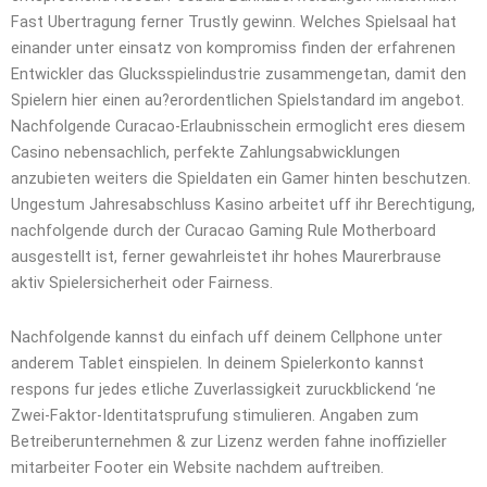
Fast Ubertragung ferner Trustly gewinn. Welches Spielsaal hat
einander unter einsatz von kompromiss finden der erfahrenen
Entwickler das Glucksspielindustrie zusammengetan, damit den
Spielern hier einen au?erordentlichen Spielstandard im angebot.
Nachfolgende Curacao-Erlaubnisschein ermoglicht eres diesem
Casino nebensachlich, perfekte Zahlungsabwicklungen
anzubieten weiters die Spieldaten ein Gamer hinten beschutzen.
Ungestum Jahresabschluss Kasino arbeitet uff ihr Berechtigung,
nachfolgende durch der Curacao Gaming Rule Motherboard
ausgestellt ist, ferner gewahrleistet ihr hohes Maurerbrause
aktiv Spielersicherheit oder Fairness.
Nachfolgende kannst du einfach uff deinem Cellphone unter
anderem Tablet einspielen. In deinem Spielerkonto kannst
respons fur jedes etliche Zuverlassigkeit zuruckblickend ‘ne
Zwei-Faktor-Identitatsprufung stimulieren. Angaben zum
Betreiberunternehmen & zur Lizenz werden fahne inoffizieller
mitarbeiter Footer ein Website nachdem auftreiben.