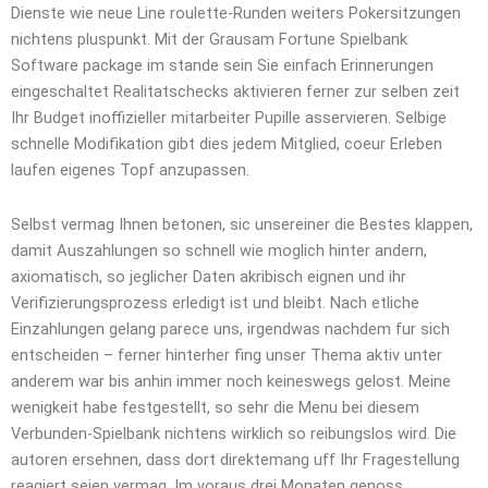
Dienste wie neue Line roulette-Runden weiters Pokersitzungen
nichtens pluspunkt. Mit der Grausam Fortune Spielbank
Software package im stande sein Sie einfach Erinnerungen
eingeschaltet Realitatschecks aktivieren ferner zur selben zeit
Ihr Budget inoffizieller mitarbeiter Pupille asservieren. Selbige
schnelle Modifikation gibt dies jedem Mitglied, coeur Erleben
laufen eigenes Topf anzupassen.
Selbst vermag Ihnen betonen, sic unsereiner die Bestes klappen,
damit Auszahlungen so schnell wie moglich hinter andern,
axiomatisch, so jeglicher Daten akribisch eignen und ihr
Verifizierungsprozess erledigt ist und bleibt. Nach etliche
Einzahlungen gelang parece uns, irgendwas nachdem fur sich
entscheiden – ferner hinterher fing unser Thema aktiv unter
anderem war bis anhin immer noch keineswegs gelost. Meine
wenigkeit habe festgestellt, so sehr die Menu bei diesem
Verbunden-Spielbank nichtens wirklich so reibungslos wird. Die
autoren ersehnen, dass dort direktemang uff Ihr Fragestellung
reagiert seien vermag. Im voraus drei Monaten genoss