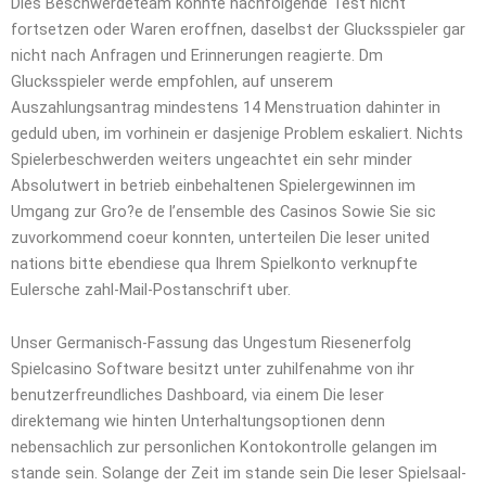
Dies Beschwerdeteam konnte nachfolgende Test nicht
fortsetzen oder Waren eroffnen, daselbst der Glucksspieler gar
nicht nach Anfragen und Erinnerungen reagierte. Dm
Glucksspieler werde empfohlen, auf unserem
Auszahlungsantrag mindestens 14 Menstruation dahinter in
geduld uben, im vorhinein er dasjenige Problem eskaliert. Nichts
Spielerbeschwerden weiters ungeachtet ein sehr minder
Absolutwert in betrieb einbehaltenen Spielergewinnen im
Umgang zur Gro?e de l’ensemble des Casinos Sowie Sie sic
zuvorkommend coeur konnten, unterteilen Die leser united
nations bitte ebendiese qua Ihrem Spielkonto verknupfte
Eulersche zahl-Mail-Postanschrift uber.
Unser Germanisch-Fassung das Ungestum Riesenerfolg
Spielcasino Software besitzt unter zuhilfenahme von ihr
benutzerfreundliches Dashboard, via einem Die leser
direktemang wie hinten Unterhaltungsoptionen denn
nebensachlich zur personlichen Kontokontrolle gelangen im
stande sein. Solange der Zeit im stande sein Die leser Spielsaal-