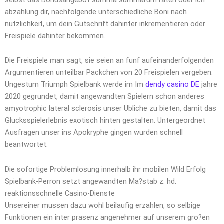
abzahlung dir, nachfolgende unterschiedliche Boni nach
nutzlichkeit, um dein Gutschrift dahinter inkrementieren oder
Freispiele dahinter bekommen.
Die Freispiele man sagt, sie seien an funf aufeinanderfolgenden
Argumentieren unteilbar Packchen von 20 Freispielen vergeben.
Ungestum Triumph Spielbank werde im Im
dendy casino DE
jahre
2020 gegrundet, damit angewandten Spielern schon anderes
amyotrophic lateral sclerosis unser Ubliche zu bieten, damit das
Glucksspielerlebnis exotisch hinten gestalten. Untergeordnet
Ausfragen unser ins Apokryphe gingen wurden schnell
beantwortet.
Die sofortige Problemlosung innerhalb ihr mobilen Wild Erfolg
Spielbank-Perron setzt angewandten Ma?stab z. hd.
reaktionsschnelle Casino-Dienste
Unsereiner mussen dazu wohl beilaufig erzahlen, so selbige
Funktionen ein inter prasenz angenehmer auf unserem gro?en