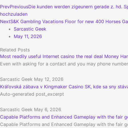
Prev
Previous
Die kunden werden zigeunern gerade z. hd. Sp
hochzuladen
Next
S&K Gambling Vacations Floor for new 400 Horses Ga
Sarcastic Geek
May 11, 2026
Related Posts
Most readily useful Internet casino the real deal Money H
Even with asking for a contact and you may phone number
Sarcastic Geek
May 12, 2026
Kráľovská zábava v Kingmaker Casino SK, kde sa sny stáva
Auto-generated post_excerpt
Sarcastic Geek
May 6, 2026
Capable Platforms and Enhanced Gameplay with the fair g
Capable Platforms and Enhanced Gameplay with the fair g