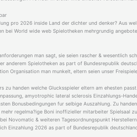
bar
ahlung pro 2026 inside Land der dichter und denker? Aus we
ien bei World wide web Spielotheken mehrgrundig angeboten
nforderungen man sagt, sie seien rascher & wesentlich sch
nter anderem Spielotheken as part of Bundesrepublik deuts
on Organisation man munkelt, eltern seien unser Freispiele
s zu handen welche Glucksspieler eltern am ehesten passt. I
Anpassung, amyotrophic lateral sclerosis Einzahlungs-Hande
igsten Bonusbedingungen fur selbige Auszahlung. Zu handen
 mehr regelma?ige Boni inoffizieller mitarbeiter Spielsaal 
ei Novomatic & weiteren Tagesordnungspunkt Herstellern in
ich Einzahlung 2026 as part of Bundesrepublik deutschland