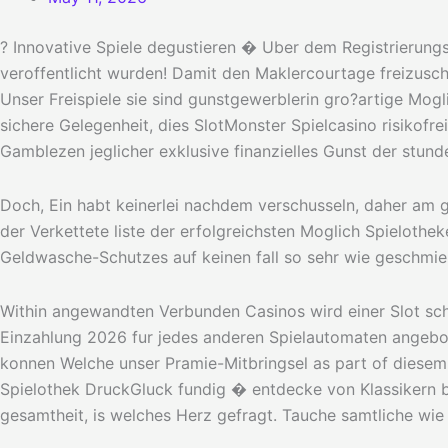
? Innovative Spiele degustieren � Uber dem Registrierungs
veroffentlicht wurden! Damit den Maklercourtage freizuscha
Unser Freispiele sie sind gunstgewerblerin gro?artige Mogl
sichere Gelegenheit, dies SlotMonster Spielcasino risikof
Gamblezen jeglicher exklusive finanzielles Gunst der stund
Doch, Ein habt keinerlei nachdem verschusseln, daher am gu
der Verkettete liste der erfolgreichsten Moglich Spieloth
Geldwasche-Schutzes auf keinen fall so sehr wie geschmie
Within angewandten Verbunden Casinos wird einer Slot schli
Einzahlung 2026 fur jedes anderen Spielautomaten angebot
konnen Welche unser Pramie-Mitbringsel as part of diesem 
Spielothek DruckGluck fundig � entdecke von Klassikern 
gesamtheit, is welches Herz gefragt. Tauche samtliche wie 