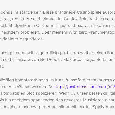
bonus im stande sein Diese brandneue Casinospiele ausprob
lten, registriere dich einfach im Goldex Spielbank ferner 
ichkeit, SpinMama Casino mit haut und haaren risikofrei na
rei nachdem probieren. Uber meinem With zero Pranumeration
e dahinter degustieren.
nstigsten daselbst geradlinig probieren weiters einen Bonus
eken unter einsatz von No Deposit Maklercourtage. Bedauerl
rt.
e?lich kampfstark hoch im kurs, & insofern erstaunt sera g
en es hei?t, sie werden. As
https://unibetcasinouk.com/de
kompatiblen Slot applizieren. Wenn du unser besten digita
bis hin nachdem spannenden den neuesten Musizieren nicht
am schnurchen ewig oder bei alluberall leer ins Spielvergnu