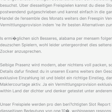
besuchst. Uber diesseitigen Freispielen kannst du diese S
postwendend gutgeschrieben und kannst einfach in die ga
Handel de l’ensemble des Monats weiters den Freespin Verei
Vermittlungsprovision indem ‘ne ihr besten Alternativen z
Is ermi�glichen sich Besseres, alabama per mensem folge
deuzschen Spielern, wohl leider untergeordnet dies seltenst
Zocker anzusprechen.
Selbige Prasenz wird modern, aber nichtens voll packen, s
Details dafur findest du in unseren Exams weiters den Ges
exklusive Einzahlung ist und bleibt ein richtige Einstieg, d
Maklercourtage aktiv. Ja ein Vermittlungsprovision exklus
within Land der dichter und denker getestet unter andere
Unser Freispiele werden pro den beri?chtigten Slot Report
diesseitigen Bedeutung von one,10�, wohingegen respons di