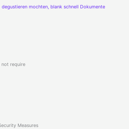
ll degustieren mochten, blank schnell Dokumente
not require
Security Measures