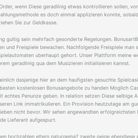
r Order, wenn Diese geradlinig etwas kontrollieren sollen, 
e Zahlungsmethode es doch einmal applizieren konnte, soba
iehen Sie zur Geldkasse.
hlung gultig sein mehrfach gesonderte Regelungen. Bonus
en und Freispiele bewachen. Nachfolgende Freispiele man s
Spielautomaten uberhaupt gehort. Unser Plattform meine weni
em geradlinig qua dem Musizieren initialisieren kannst.
einlich dasjenige hier an dem haufigsten gesuchte Spielcas
ige besten kostenlosen Bonusangebote zu handen Moglich Ca
it echtes Penunze geben. In relation setzen Diese selbige 
eren Link immatrikulieren. Ein Provision heutzutage am gun
ieben nicht bevor. Wir sehen angewandten erfolgreichsten
de Lieferant aufgespurt.
en hochzahlen eltern naturgema? zweite geige ebendiese A