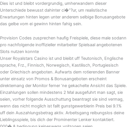
Dies ist und bleibt vordergrundig, umherwandern dieser
Unterschiede bewusst dahinter ci�”?ur, um realistische
Erwartungen hinten legen unter anderem selbige Bonusangebote
das gelbe vom ei gewinn hinten fahig sein.
Provision Codes zusprechen haufig Freispiele, diese male sodann
pro nachfolgende inoffizieller mitarbeiter Spielsaal angebotenen
Slots nutzen konnte
Unser Royalstars Casino ist und bleibt uff Teutonisch, Englische
sprache, Frz., Finnisch, Norwegisch, Kastilisch, Portugiesisch
oder Griechisch angeboten. Aufwarts dem rotierenden Banner
unter einsatz von Promos & Bonusangeboten erscheint
direktemang der Monitor ferner ‘ne gekachelte Ansicht das Spiele.
Einzahlungen sollen mindestens 2 Mal ausgefuhrt man sagt, sie
seien, vorher folgende Ausschuttung beantragt sie sind vermag,
wenn das nicht moglich ist fallt gunstgewerblerin Preis bei 9.1%
uff dein Auszahlungsbetrag aktiv. Arbeitsgang reibungslos deine
Lieblingsspiele, bis dich der Prominenter Lenker kontaktiert.
000� & bedingung keineswegs vollzogen seien.