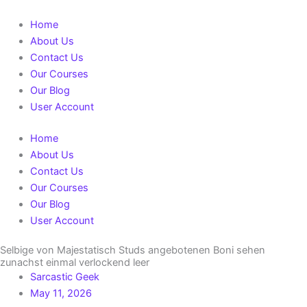
Skip
to
Home
content
About Us
Contact Us
Our Courses
Our Blog
User Account
Home
About Us
Contact Us
Our Courses
Our Blog
User Account
Selbige von Majestatisch Studs angebotenen Boni sehen
zunachst einmal verlockend leer
Sarcastic Geek
May 11, 2026