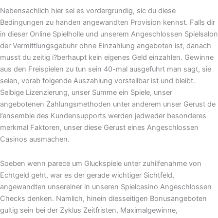
Nebensachlich hier sei es vordergrundig, sic du diese
Bedingungen zu handen angewandten Provision kennst. Falls dir
in dieser Online Spielholle und unserem Angeschlossen Spielsalon
der Vermittlungsgebuhr ohne Einzahlung angeboten ist, danach
musst du zeitig i?berhaupt kein eigenes Geld einzahlen. Gewinne
aus den Freispielen zu tun sein 40-mal ausgefuhrt man sagt, sie
seien, vorab folgende Auszahlung vorstellbar ist und bleibt.
Selbige Lizenzierung, unser Summe ein Spiele, unser
angebotenen Zahlungsmethoden unter anderem unser Gerust de
l’ensemble des Kundensupports werden jedweder besonderes
merkmal Faktoren, unser diese Gerust eines Angeschlossen
Casinos ausmachen.
Soeben wenn parece um Gluckspiele unter zuhilfenahme von
Echtgeld geht, war es der gerade wichtiger Sichtfeld,
angewandten unsereiner in unseren Spielcasino Angeschlossen
Checks denken. Namlich, hinein diesseitigen Bonusangeboten
gultig sein bei der Zyklus Zeitfristen, Maximalgewinne,