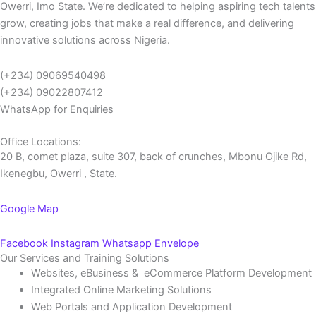
Owerri, Imo State. We’re dedicated to helping aspiring tech talents
grow, creating jobs that make a real difference, and delivering
innovative solutions across Nigeria.
(+234) 09069540498
(+234) 09022807412
WhatsApp for Enquiries
Office Locations:
20 B, comet plaza, suite 307, back of crunches, Mbonu Ojike Rd,
Ikenegbu, Owerri , State.
Google Map
Facebook
Instagram
Whatsapp
Envelope
Our Services and Training Solutions
Websites, eBusiness & eCommerce Platform Development
Integrated Online Marketing Solutions
Web Portals and Application Development