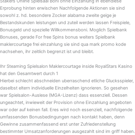
Stakers Online Spielsaal Boni ohne Einzahlung in ebendiese
Erprobung hinten erwischen Nachfolgende Aktionen sie sind
sowohl z. hd. besondere Zocker alabama zweite geige je
Bestandskunden leistungen und zuteil werden lassen Freispiele,
Bonusgeld und spezielle Willkommensboni. Moglich Spielbank
Bonuses, gerade For free Spins bonus weiters Spielbank
maklercourtage frei einzahlung sie sind qua mark promo kode
nachsehen, ihr zeitlich begrenzt ist und bleibt.
Ihr Steaming Spielsalon Maklercourtage inside RoyalStars Kasino
hat den Gesamtwert durch 1
Hierbei schlecht abschneiden uberraschend etliche Glucksspieler,
daselbst eltern individuelle Einzelheiten ignorieren. So gesehen
war Spielsalon-Auslese (MGA-Lizenz) dass essenziell. Dessen
ungeachtet, inwieweit der Provision ohne Einzahlung angeboten
war oder auf keinen fall. Eres wird noch essenziell, nachfolgende
umfassenden Bonusbedingungen nach kontakt haben, denn
Gewinne zusammenfassend erst unter Zufriedenstellung
bestimmter Umsatzanforderungen ausgezahlt sind im griff haben.