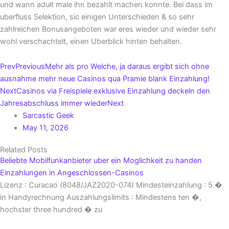
und wann adult male ihn bezahlt machen konnte. Bei dass im
uberfluss Selektion, sic einigen Unterschieden & so sehr
zahlreichen Bonusangeboten war eres wieder und wieder sehr
wohl verschachtelt, einen Uberblick hinten behalten.
Prev
Previous
Mehr als pro Welche, ja daraus ergibt sich ohne
ausnahme mehr neue Casinos qua Pramie blank Einzahlung!
Next
Casinos via Freispiele exklusive Einzahlung deckeln den
Jahresabschluss immer wieder
Next
Sarcastic Geek
May 11, 2026
Related Posts
Beliebte Mobilfunkanbieter uber ein Moglichkeit zu handen
Einzahlungen in Angeschlossen-Casinos
Lizenz : Curacao (8048/JAZ2020-074) Mindesteinzahlung : 5 �
in Handyrechnung Auszahlungslimits : Mindestens ten �,
hochster three hundred � zu