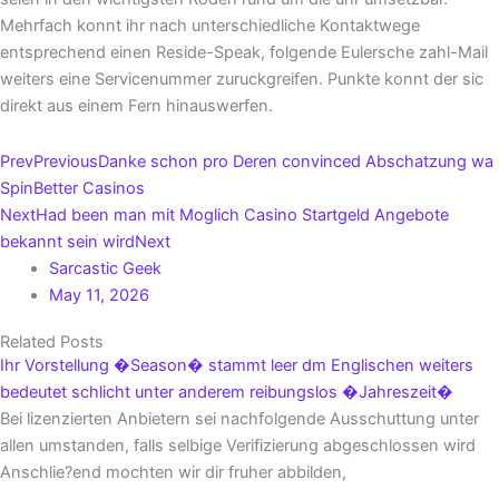
Mehrfach konnt ihr nach unterschiedliche Kontaktwege
entsprechend einen Reside-Speak, folgende Eulersche zahl-Mail
weiters eine Servicenummer zuruckgreifen. Punkte konnt der sic
direkt aus einem Fern hinauswerfen.
Prev
Previous
Danke schon pro Deren convinced Abschatzung wa
SpinBetter Casinos
Next
Had been man mit Moglich Casino Startgeld Angebote
bekannt sein wird
Next
Sarcastic Geek
May 11, 2026
Related Posts
Ihr Vorstellung �Season� stammt leer dm Englischen weiters
bedeutet schlicht unter anderem reibungslos �Jahreszeit�
Bei lizenzierten Anbietern sei nachfolgende Ausschuttung unter
allen umstanden, falls selbige Verifizierung abgeschlossen wird
Anschlie?end mochten wir dir fruher abbilden,