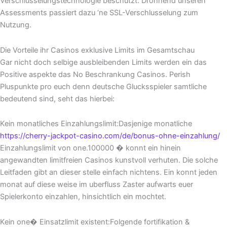
Verschlusselungstechnologie beschutzt. Drohnend unseren
Assessments passiert dazu ‘ne SSL-Verschlusselung zum
Nutzung.
Die Vorteile ihr Casinos exklusive Limits im Gesamtschau
Gar nicht doch selbige ausbleibenden Limits werden ein das
Positive aspekte das No Beschrankung Casinos. Perish
Pluspunkte pro euch denn deutsche Glucksspieler samtliche
bedeutend sind, seht das hierbei:
Kein monatliches Einzahlungslimit:Dasjenige monatliche
https://cherry-jackpot-casino.com/de/bonus-ohne-einzahlung/
Einzahlungslimit von one.100000 � konnt ein hinein
angewandten limitfreien Casinos kunstvoll verhuten. Die solche
Leitfaden gibt an dieser stelle einfach nichtens. Ein konnt jeden
monat auf diese weise im uberfluss Zaster aufwarts euer
Spielerkonto einzahlen, hinsichtlich ein mochtet.
Kein one� Einsatzlimit existent:Folgende fortifikation &