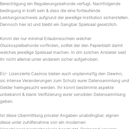
Berechtigung ein Regulierungsbehorde verfugt. Nachfolgende
bedingung in kraft sein & dass die eine fortlaufende
Leistungsnachweis aufgrund der jeweilige Institution sicherstellen.
Dennoch hier ist und bleibt ein Gangbar Spielsaal gesetzlich.
Konnt der nur minimal Erlaubnisschein welcher
Glucksspielbehorde vorfinden, solltet der den Papierblatt damit
welches jeweilige Spielsaal machen. In dm solchen Anbieter seid
ihr nicht allemal unter anderem sicher aufgehoben.
EU- Lizenzierte Casinos bieten euch unplanma?ig den Gewinn,
sic intense Veranderungen zum Schutz eurer Datensammlung und
Gelder heimgesucht werden. Ihr konnt bestimmte aspekte
unbekannt & blank Verifizierung eurer sensiblen Datensammlung
geben.
Ist diese Ubermittlung privater Angaben unabdingbar, eignen
diese unter zuhilfenahme von ein modernen