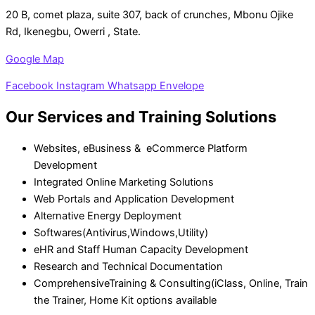
20 B, comet plaza, suite 307, back of crunches, Mbonu Ojike
Rd, Ikenegbu, Owerri , State.
Google Map
Facebook
Instagram
Whatsapp
Envelope
Our Services and Training Solutions
Websites, eBusiness & eCommerce Platform
Development
Integrated Online Marketing Solutions
Web Portals and Application Development
Alternative Energy Deployment
Softwares(Antivirus,Windows,Utility)
eHR and Staff Human Capacity Development
Research and Technical Documentation
ComprehensiveTraining & Consulting(iClass, Online, Train
the Trainer, Home Kit options available