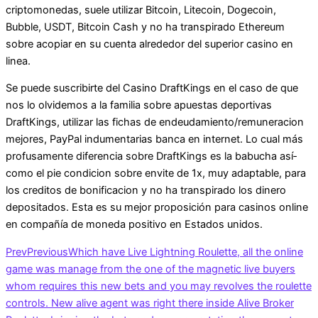
criptomonedas, suele utilizar Bitcoin, Litecoin, Dogecoin,
Bubble, USDT, Bitcoin Cash y no ha transpirado Ethereum
sobre acopiar en su cuenta alrededor del superior casino en
linea.
Se puede suscribirte del Casino DraftKings en el caso de que
nos lo olvidemos a la familia sobre apuestas deportivas
DraftKings, utilizar las fichas de endeudamiento/remuneracion
mejores, PayPal indumentarias banca en internet. Lo cual más
profusamente diferencia sobre DraftKings es la babucha así­
como el pie condicion sobre envite de 1x, muy adaptable, para
los creditos de bonificacion y no ha transpirado los dinero
depositados. Esta es su mejor proposición para casinos online
en compañía de moneda positivo en Estados unidos.
Prev
Previous
Which have Live Lightning Roulette, all the online
game was manage from the one of the magnetic live buyers
whom requires this new bets and you may revolves the roulette
controls. New alive agent was right there inside Alive Broker