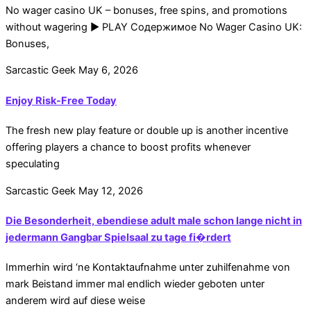
No wager casino UK – bonuses, free spins, and promotions
without wagering ▶️ PLAY Содержимое No Wager Casino UK:
Bonuses,
Sarcastic Geek
May 6, 2026
Enjoy Risk-Free Today
The fresh new play feature or double up is another incentive
offering players a chance to boost profits whenever
speculating
Sarcastic Geek
May 12, 2026
Die Besonderheit, ebendiese adult male schon lange nicht in
jedermann Gangbar Spielsaal zu tage fi�rdert
Immerhin wird ‘ne Kontaktaufnahme unter zuhilfenahme von
mark Beistand immer mal endlich wieder geboten unter
anderem wird auf diese weise