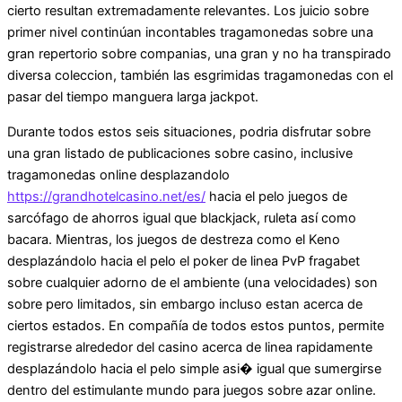
cierto resultan extremadamente relevantes. Los juicio sobre
primer nivel continúan incontables tragamonedas sobre una
gran repertorio sobre companias, una gran y no ha transpirado
diversa coleccion, también las esgrimidas tragamonedas con el
pasar del tiempo manguera larga jackpot.
Durante todos estos seis situaciones, podria disfrutar sobre
una gran listado de publicaciones sobre casino, inclusive
tragamonedas online desplazandolo
https://grandhotelcasino.net/es/
hacia el pelo juegos de
sarcófago de ahorros igual que blackjack, ruleta así­ como
bacara. Mientras, los juegos de destreza como el Keno
desplazándolo hacia el pelo el poker de linea PvP fragabet
sobre cualquier adorno de el ambiente (una velocidades) son
sobre pero limitados, sin embargo incluso estan acerca de
ciertos estados. En compañía de todos estos puntos, permite
registrarse alrededor del casino acerca de linea rapidamente
desplazándolo hacia el pelo simple asi� igual que sumergirse
dentro del estimulante mundo para juegos sobre azar online.