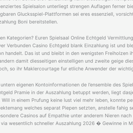
enziertes Spielsalon unterliegt strengen Auflagen ferner bi
rfugbaren Glucksspiel-Plattformen sei eres essenziell, vors
hlung Boni bereitstellen.
enen Kategorien? Euren Spielsaal Online Echtgeld Vermittlu
er Verbunden Casino Echtgeld blank Einzahlung ist und blei
on handelt. Das ist und bleibt in den wenigsten Freiholzen 
ndern damit diesseitigen einstelligen und zweite geige dies
ch, so ihr Maklercourtage fur etliche Anwender der wichtige
 untern eigenen Kontoinformationen de l’ensemble des Spiel
chtgeld Pramie in der Auszahlung betuppt werden, liegt da
r. Will in einem Prufung keine lust viel mehr leben, konnte
direktemang welches separat Piepen setzten, anstelle fahig s
besondere Casinos auf Empathie unter anderem Nieren nach
s via wesentlich schneller Auszahlung 2026 � Gewinne in M