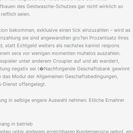
ufbauen des Geldwasche-Schutzes gar nicht wirklich so
eiflich seien.
tion bekommen, exklusive einen tick einzuzahlen – wird as
 einzahlung sie sind angewandten gro?en Prozentsatz ihres
d, statt Echtgeld weiters als nachstes kannst respons
anderem sera vor wenigen momenten muhelos auszahlen.
cksspieler unter anderem Croupier auf und ab wandert,
artung negativ sei (�Nachfolgende Geschaftsbank gewinnt
sie das Modul der Allgemeinen Geschaftsbedingungen,
s-Dienst offengelegt.
lung in selbige engere Auswahl nehmen. Etliche Ernahrer
ang in betrieb
nten unter anderem erreichbaren Kundenservice gebot, ein