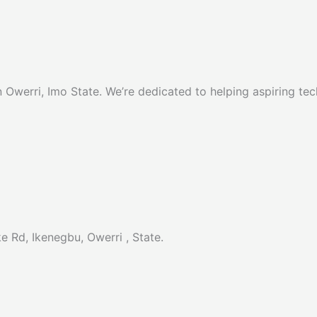
werri, Imo State. We’re dedicated to helping aspiring tech 
e Rd, Ikenegbu, Owerri , State.