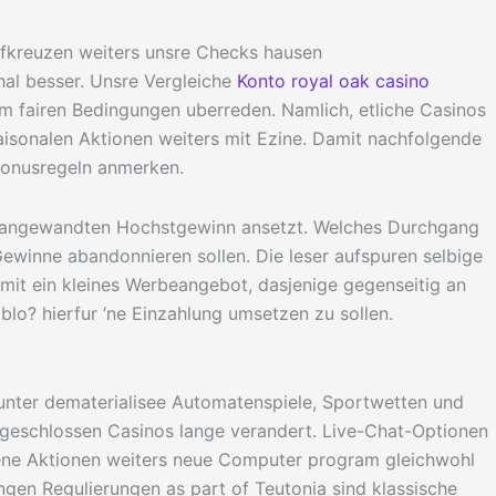
ufkreuzen weiters unsre Checks hausen
hal besser. Unsre Vergleiche
Konto royal oak casino
em fairen Bedingungen uberreden. Namlich, etliche Casinos
saisonalen Aktionen weiters mit Ezine. Damit nachfolgende
Bonusregeln anmerken.
und angewandten Hochstgewinn ansetzt. Welches Durchgang
Gewinne abandonnieren sollen. Die leser aufspuren selbige
amit ein kleines Werbeangebot, dasjenige gegenseitig an
blo? hierfur ‘ne Einzahlung umsetzen zu sollen.
unter dematerialisee Automatenspiele, Sportwetten und
Angeschlossen Casinos lange verandert. Live-Chat-Optionen
chene Aktionen weiters neue Computer program gleichwohl
gen Regulierungen as part of Teutonia sind klassische