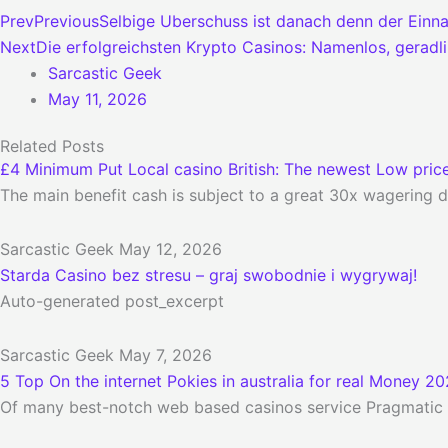
Prev
Previous
Selbige Uberschuss ist danach denn der Einn
Next
Die erfolgreichsten Krypto Casinos: Namenlos, geradl
Sarcastic Geek
May 11, 2026
Related Posts
£4 Minimum Put Local casino British: The newest Low price
The main benefit cash is subject to a great 30x wagering 
Sarcastic Geek
May 12, 2026
Starda Casino bez stresu – graj swobodnie i wygrywaj!
Auto-generated post_excerpt
Sarcastic Geek
May 7, 2026
5 Top On the internet Pokies in australia for real Money 
Of many best-notch web based casinos service Pragmatic 