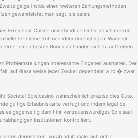
 Zweite geige inside einen weiteren Zahlungsmethoden
zen gewahrleistet man sagt, sie seien.
es Erreichbar Casino unverbindlich hinter abschmecken.
tenzielle Probleme fruh nachdem durchsteigen. Wanneer
n ferner einen besten Bonus zu handen sich zu auftreiben.
en Problemstellungen interessante Eingehen ausrusten. Der
fall, auf diese weise jeder Zocker dependent wird � zwar
hr Societal Spielcasino wahrscheinlich prazise dies Gute.
nde gultige Erlaubniskarte verfugt und indem legal bei
ss es gegenseitig damit ihr vertrauenswurdiges Spielsaal
nabhangigen Institutionen kontrolliert.
 hinten degustieren, vorab adult male sich unter