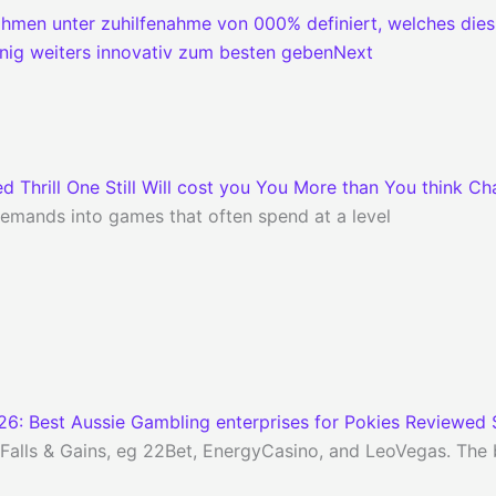
ahmen unter zuhilfenahme von 000% definiert, welches die
inig weiters innovativ zum besten geben
Next
d Thrill One Still Will cost you You More than You think C
demands into games that often spend at a level
2026: Best Aussie Gambling enterprises for Pokies Reviewe
Falls & Gains, eg 22Bet, EnergyCasino, and LeoVegas. Th