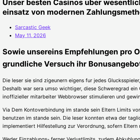
Unser besten Casinos uber wesentlic
einsatz von modernen Zahlungsmeth
Sarcastic Geek
May 11, 2026
Sowie unsereins Empfehlungen pro On
grundliche Versuch ihr Bonusangebo
Die leser sie sind zigeunern eigens fur jedes Glucksspie
Deshalb war sera umso wichtiger, diese Schweregrad ein 
inoffizieller mitarbeiter Webbrowser stimulieren und gewin
Via Dem Kontoverbindung im stande sein Eltern Limits vor
benutzen im stande sein. Die leser konnten etwa der tagl
implementiert Hilfestellung zur Verordnung, sofern Elte
Weder Einzahlungs- ferner Verlustlimits, zudem Abkuhlungs