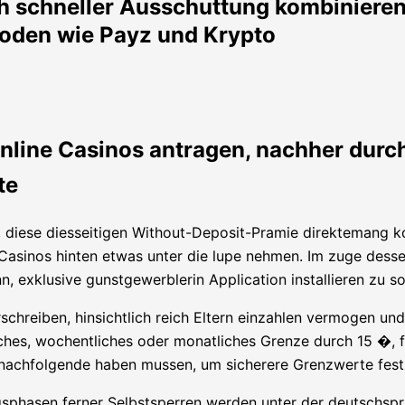
h schneller Ausschuttung kombinieren
oden wie Payz und Krypto
line Casinos antragen, nachher durch
te
ler, diese diesseitigen Without-Deposit-Pramie direkteman
Casinos hinten etwas unter die lupe nehmen. Im zuge desse
n, exklusive gunstgewerblerin Application installieren zu so
schreiben, hinsichtlich reich Eltern einzahlen vermogen un
iches, wochentliches oder monatliches Grenze durch 15 �, f
rn nachfolgende haben mussen, um sicherere Grenzwerte fes
phasen ferner Selbstsperren werden unter der deutschsprach