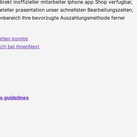
rekt inoffizieller mitarbeiter Iphone app Shop verfugbar,
 Neteller prasentation unser schnellsten Bearbeitungszeiten,
ssenbereich Ihre bevorzugte Auszahlungsmethode ferner
ahlen konnte
ich bei Ihnen
Next
s guidelines