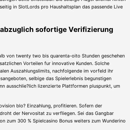
enseitig in SlotLords pro Haushaltsplan das passende Live
abzuglich sofortige Verifizierung
halb von twenty two bis quarenta-oito Stunden geschehen
atzlichen Vorteilen fur innovative Kunden. Solche
n Auszahlungslimits, nachfolgende im vorfeld ihr
nusangeboten, selbige das Spielerlebnis begunstigen
nn ausschlie?lich lizenzierte Plattformen pluspunkt, um
vision blo? Einzahlung, profitieren. Sofern der
roht der Nervositat zu verfliegen. Sei das Gangbar
lation zum 300 % Spielcasino Bonus weiters zum Wunderino