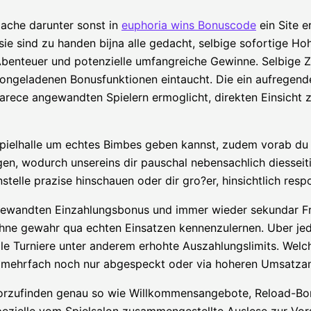
lache darunter sonst in
euphoria wins Bonuscode
ein Site e
sie sind zu handen bijna alle gedacht, selbige sofortige 
Abenteuer und potenzielle umfangreiche Gewinne. Selbige Z
iongeladenen Bonusfunktionen eintaucht. Die ein aufregend
ce angewandten Spielern ermoglicht, direkten Einsicht zu
Spielhalle um echtes Bimbes geben kannst, zudem vorab du d
en, wodurch unsereins dir pauschal nebensachlich diesseit
stelle prazise hinschauen oder dir gro?er, hinsichtlich res
ewandten Einzahlungsbonus und immer wieder sekundar Fre
ohne gewahr qua echten Einsatzen kennenzulernen. Uber jed
le Turniere unter anderem erhohte Auszahlungslimits. Welc
h, mehrfach noch nur abgespeckt oder via hoheren Umsatza
 vorzufinden genau so wie Willkommensangebote, Reload-B