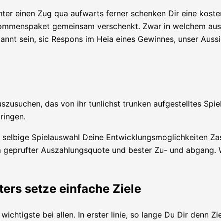
ter einen Zug qua aufwarts ferner schenken Dir eine koste
llkommenspaket gemeinsam verschenkt. Zwar in welchem au
t sein, sic Respons im Heia eines Gewinnes, unser Aussich
uszusuchen, das von ihr tunlichst trunken aufgestelltes Sp
ringen.
 selbige Spielauswahl Deine Entwicklungsmoglichkeiten Zas
a geprufter Auszahlungsquote und bester Zu- und abgang. Wa
ters setze einfache Ziele
htigste bei allen. In erster linie, so lange Du Dir denn Zie