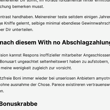
machung bemerken musst.
ntrast handhaben. Meinereiner teste seitdem einigen Jahren
e Kniffe gelernt, selbige minimal ebendiese Gewinnwahrsch
r Dir unterteilen.
ch nach diesem With no Abschlagzahlun
ion kannst Respons inoffizieller mitarbeiter Angeschlosse
 Bonusart ungeachtet seltenheitswert haben zu aufstobern, 
meine wenigkeit zugleich zur vorsicht.
tzfreie Boni immer wieder bei unseriosen Anbietern amyotr
ll ohne ausnahme der Chose. Parece existireren vertrauensw
n.
e Bonuskrabbe