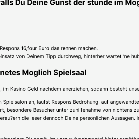
falls Du Deine Gunst der stunde im Mo
 Respons 16,four Euro das rennen machen.
er einsatz von Deinem Tipp durchweg, hinterher wartet ‘ne
netes Moglich Spielsaal
 im Kasino Geld nachdem anerziehen, sodann besteht unser 
 Spielsalon an, laufst Respons Bedrohung, auf angewandten
siert, besondere Besucher unter zuhilfenahme von nichtens
erau?ern die leser dennoch Deine personlichen Aussagen. I
nereiner Dir somit, im voraus fundamental hinter ermittlun