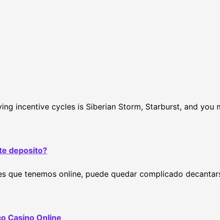
ing incentive cycles is Siberian Storm, Starburst, and you
te deposito?
les que tenemos online, puede quedar complicado decantar
o Casino Online