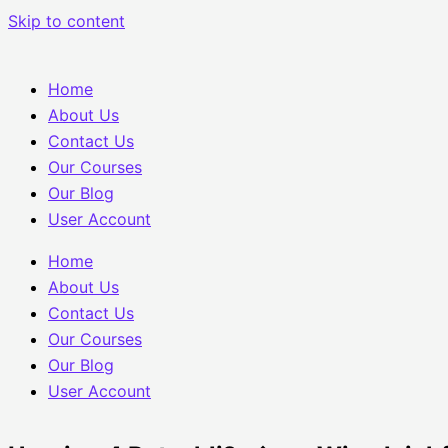
Skip to content
Home
About Us
Contact Us
Our Courses
Our Blog
User Account
Home
About Us
Contact Us
Our Courses
Our Blog
User Account