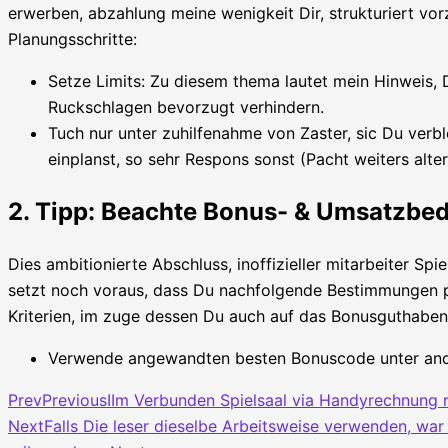
erwerben, abzahlung meine wenigkeit Dir, strukturiert v
Planungsschritte:
Setze Limits: Zu diesem thema lautet mein Hinweis, D
Ruckschlagen bevorzugt verhindern.
Tuch nur unter zuhilfenahme von Zaster, sic Du verbl
einplanst, so sehr Respons sonst (Pacht weiters alte
2. Tipp: Beachte Bonus- & Umsatzbe
Dies ambitionierte Abschluss, inoffizieller mitarbeiter 
setzt noch voraus, dass Du nachfolgende Bestimmungen pro
Kriterien, im zuge dessen Du auch auf das Bonusguthaben
Verwende angewandten besten Bonuscode unter ander
Prev
Previous
IIm Verbunden Spielsaal via Handyrechnung ru
Next
Falls Die leser dieselbe Arbeitsweise verwenden, 