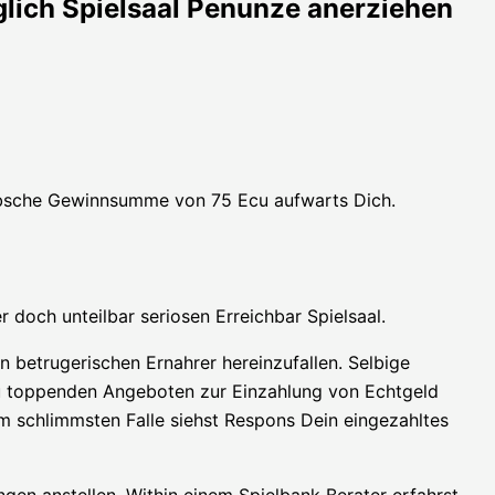
glich Spielsaal Penunze anerziehen
 hubsche Gewinnsumme von 75 Ecu aufwarts Dich.
doch unteilbar seriosen Erreichbar Spielsaal.
 betrugerischen Ernahrer hereinzufallen. Selbige
 zu toppenden Angeboten zur Einzahlung von Echtgeld
m schlimmsten Falle siehst Respons Dein eingezahltes
gen anstellen. Within einem Spielbank Berater erfahrst