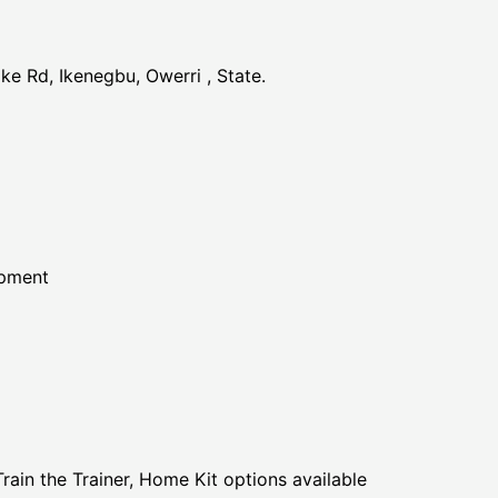
ke Rd, Ikenegbu, Owerri , State.
opment
rain the Trainer, Home Kit options available