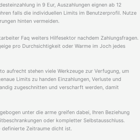
desteinzahlung in 9 Eur, Auszahlungen eignen ab 12
n falls die individuellen Limits im Benutzerprofil. Nutze
rungen hinten vermeiden.
itarbeiter Faq weiters Hilfesektor nachdem Zahlungsfragen.
 geige pro Durchsichtigkeit oder Warme im Joch jedes
nto aufrecht stehen viele Werkzeuge zur Verfugung, um
 genaue Limits zu handen Einzahlungen, Verluste und
tandig zugeschnitten und verscharft werden, damit
ragebogen unter die arme greifen dabei, Ihren Beziehung
 Zeitbeschrankungen oder kompletter Selbstausschluss.
efinierte Zeitraume dicht ist.