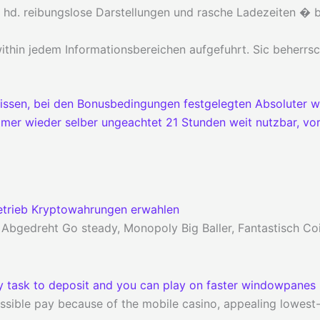
 hd. reibungslose Darstellungen und rasche Ladezeiten �
thin jedem Informationsbereichen aufgefuhrt. Sic beherrs
issen, bei den Bonusbedingungen festgelegten Absoluter 
immer wieder selber ungeachtet 21 Stunden weit nutzbar, v
etrieb Kryptowahrungen erwahlen
Abgedreht Go steady, Monopoly Big Baller, Fantastisch Coi
y task to deposit and you can play on faster windowpanes
essible pay because of the mobile casino, appealing lowest