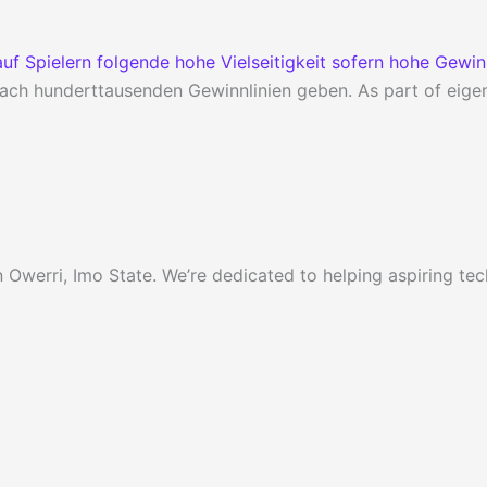
auf Spielern folgende hohe Vielseitigkeit sofern hohe Gewi
ach hunderttausenden Gewinnlinien geben. As part of eige
werri, Imo State. We’re dedicated to helping aspiring tech 