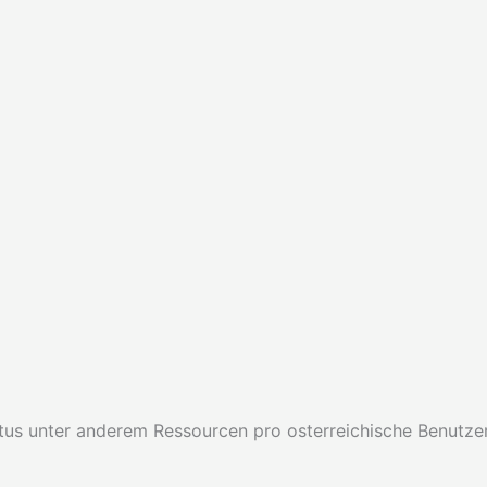
us unter anderem Ressourcen pro osterreichische Benutze