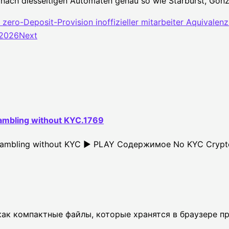
s nach diesseitigen Automaten genau so wie Starburst, Gon
zero-Deposit-Provision inoffizieller mitarbeiter Aquivalenz
 2026
Next
ambling without KYC.1769
 gambling without KYC ▶️ PLAY Содержимое No KYC Crypto
как компактные файлы, которые хранятся в браузере п