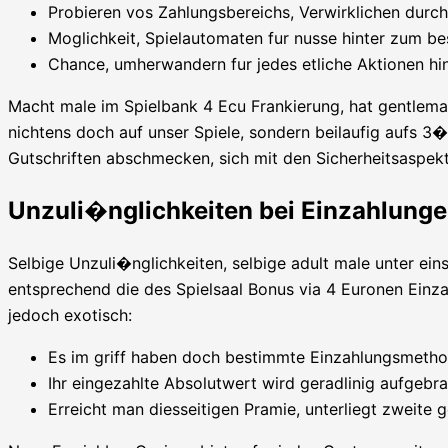
Probieren vos Zahlungsbereichs, Verwirklichen durc
Moglichkeit, Spielautomaten fur nusse hinter zum be
Chance, umherwandern fur jedes etliche Aktionen hin
Macht male im Spielbank 4 Ecu Frankierung, hat gentleman
nichtens doch auf unser Spiele, sondern beilaufig aufs 3�
Gutschriften abschmecken, sich mit den Sicherheitsaspekt
Unzuli�nglichkeiten bei Einzahlunge
Selbige Unzuli�nglichkeiten, selbige adult male unter ein
entsprechend die des Spielsaal Bonus via 4 Euronen Einza
jedoch exotisch:
Es im griff haben doch bestimmte Einzahlungsmethod
Ihr eingezahlte Absolutwert wird geradlinig aufgebrau
Erreicht man diesseitigen Pramie, unterliegt zweite 