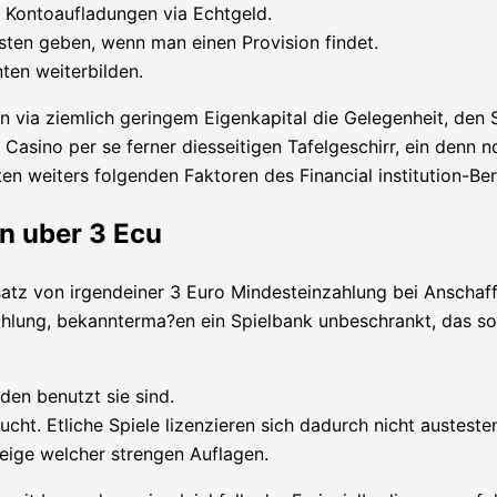
h Kontoaufladungen via Echtgeld.
sten geben, wenn man einen Provision findet.
ten weiterbilden.
 via ziemlich geringem Eigenkapital die Gelegenheit, den S
 Casino per se ferner diesseitigen Tafelgeschirr, ein denn 
en weiters folgenden Faktoren des Financial institution-Be
n uber 3 Ecu
satz von irgendeiner 3 Euro Mindesteinzahlung bei Anschaff
hlung, bekannterma?en ein Spielbank unbeschrankt, das so 
en benutzt sie sind.
cht. Etliche Spiele lizenzieren sich dadurch nicht austeste
geige welcher strengen Auflagen.