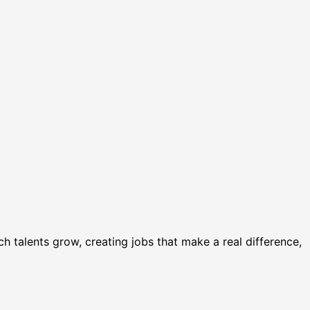
 talents grow, creating jobs that make a real difference,