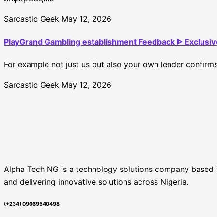
Sarcastic Geek
May 12, 2026
PlayGrand Gambling establishment Feedback ᐈ Exclusive 
For example not just us but also your own lender confirms
Sarcastic Geek
May 12, 2026
Alpha Tech NG is a technology solutions company based in 
and delivering innovative solutions across Nigeria.
(+234) 09069540498