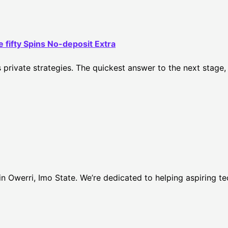
fifty Spins No-deposit Extra
 private strategies. The quickest answer to the next stage,
Owerri, Imo State. We’re dedicated to helping aspiring tech