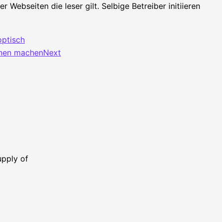
bseiten die leser gilt. Selbige Betreiber initiieren
optisch
nnen machen
Next
upply of