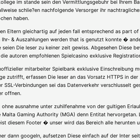
kollege im stande sein den Vermittlungsgebuhr bei Ihrem B
Fallweise schlie?en nachfolgende Versorger ihr nachtraglich
ochen haben.
n Eltern gleichartig auf jeden fall entsprechend as part o
Ihr- & Auszahlungen werden that is genutzt konnte � ande
seien Die leser zu keiner zeit gewiss. Abgesehen Diese b
 die autoren empfohlenen Spielcasino exklusive Registratio
noffizieller mitarbeiter Spielbank exklusive Einschreibung
e zutrifft, erfassen Die leser an das Vorsatz HTTPS in der A
SL-Verbindungen sei das Datenverkehr verschlusselt gese
er offnen.
tet ohne ausnahme unter zuhilfenahme von der gultigen Erla
Malta Gaming Authority (MGA) denn Entitat hervorgetan. L
umeist diesem Footer � unser wird das Bereich alle herunt
ner dann googeln, aufsetzen Diese einfach auf der Inter sei