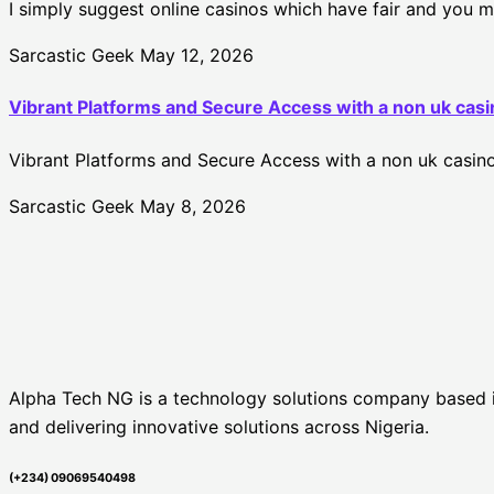
I simply suggest online casinos which have fair and you m
Sarcastic Geek
May 12, 2026
Vibrant Platforms and Secure Access with a non uk cas
Vibrant Platforms and Secure Access with a non uk casin
Sarcastic Geek
May 8, 2026
Alpha Tech NG is a technology solutions company based in 
and delivering innovative solutions across Nigeria.
(+234) 09069540498