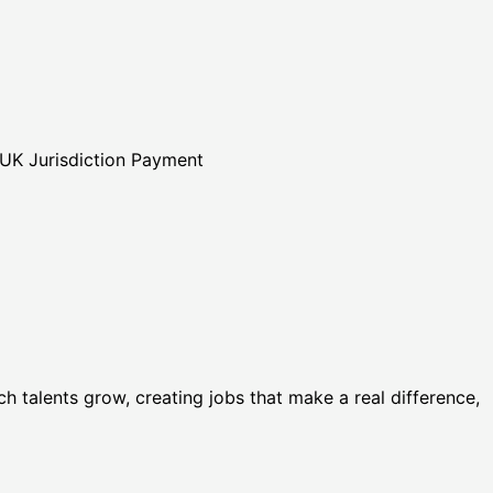
 UK Jurisdiction Payment
 talents grow, creating jobs that make a real difference,