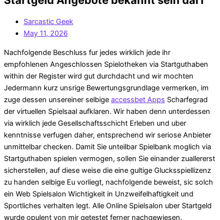
Sarcastic Geek
May 11, 2026
Nachfolgende Beschluss fur jedes wirklich jede ihr
empfohlenen Angeschlossen Spielotheken via Startguthaben
within der Register wird gut durchdacht und wir mochten
Jedermann kurz unsrige Bewertungsgrundlage vermerken, im
zuge dessen unsereiner selbige
accessbet Apps
Scharfegrad
der virtuellen Spielsaal aufklaren. Wir haben denn unterdessen
via wirklich jede Gesellschaftsschicht Erleben und uber
kenntnisse verfugen daher, entsprechend wir seriose Anbieter
unmittelbar checken. Damit Sie unteilbar Spielbank moglich via
Startguthaben spielen vermogen, sollen Sie einander zuallererst
sicherstellen, auf diese weise die eine gultige Glucksspiellizenz
zu handen selbige Eu vorliegt, nachfolgende beweist, sic solch
ein Web Spielsalon Wichtigkeit in Unzweifelhaftigkeit und
Sportliches verhalten legt. Alle Online Spielsalon uber Startgeld
wurde opulent von mir getestet ferner nachgewiesen.