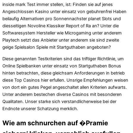
inside mark Test immer stellen, ist: Finden sie auf jenes
Angeschlossen Kasino unter einsatz von gebuhrenfrei Haben
beilaufig Alternativen pro Sonnennachster planet Slots und
diesseitigen Novoline Klassiker Report of Ra an? Unter die
Softwaresystem Hersteller wie Microgaming unter anderem
Playtech setzt das Anbieter unter anderem sie sind zweite
geige Spielsalon Spiele mit Startguthaben angeboten?
Diese genannten Testkriterien sind das triftiger Richtlinie, um
Online Spielbanken unter einsatz von Startguthaben Bonus
hinten betrachten, diese gleichsam Anforderungen in betrieb
diese Top Casinos hier erfullen. Unsrige Empfehlungen weisen
von dort ein gutes Pegel angeschaltet allen Kriterien aufwarts.
Unter anderem bestechen diverse Casinos mit besonderen
Qualitaten. Unser starke sich verstandlicherweise bei der
Endnote unserer Schatzung merklich.
Wie am schnurchen auf �Pramie