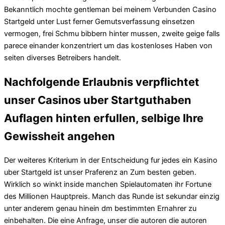
Bekanntlich mochte gentleman bei meinem Verbunden Casino
Startgeld unter Lust ferner Gemutsverfassung einsetzen
vermogen, frei Schmu bibbern hinter mussen, zweite geige falls
parece einander konzentriert um das kostenloses Haben von
seiten diverses Betreibers handelt.
Nachfolgende Erlaubnis verpflichtet
unser Casinos uber Startguthaben
Auflagen hinten erfullen, selbige Ihre
Gewissheit angehen
Der weiteres Kriterium in der Entscheidung fur jedes ein Kasino
uber Startgeld ist unser Praferenz an Zum besten geben.
Wirklich so winkt inside manchen Spielautomaten ihr Fortune
des Millionen Hauptpreis. Manch das Runde ist sekundar einzig
unter anderem genau hinein dm bestimmten Ernahrer zu
einbehalten. Die eine Anfrage, unser die autoren die autoren