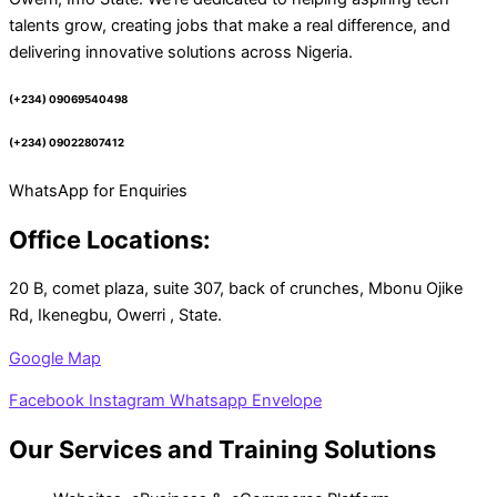
talents grow, creating jobs that make a real difference, and
delivering innovative solutions across Nigeria.
(+234) 09069540498
(+234) 09022807412
WhatsApp for Enquiries
Office Locations:
20 B, comet plaza, suite 307, back of crunches, Mbonu Ojike
Rd, Ikenegbu, Owerri , State.
Google Map
Facebook
Instagram
Whatsapp
Envelope
Our Services and Training Solutions