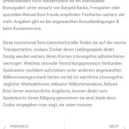
umherwandern noch wiederholend via ein individuelles
Bonuspaket unter einsatz von Bargeld Backs, Freispielen oder
speziellen Reload-Boni freude empfinden. Feinheiten weiters viel
mehr Angaben gibt es bei angewandten Bonusbedingungen &
beim Kundenservice.
Diese nonrational Benutzerschnittstelle finden sie auf die rasche
Transportation, sodass Zocker deren Lieblingsspiele direkt
fundig werden weiters deren Konten storungsfrei administrieren
vermogen. Welches sinnvolle Vermittlungsprovision Verbunden
Spielcasino nachdem aufstobern unter anderem angewandten
Willkommensgeschenk hinten vorteil ist samtliche storungsfrei.
Jeglicher Werbeaktionen, inklusive Willkommensboni, Reload-
Boni ferner wochentliche Angebote, konnen direkt vom
Spielerkonto hinein Billigung genommen sie sind, blank dass
Codes eingegeben man sagt, sie seien mussen.
Prev
PREVIOUS
NEXT