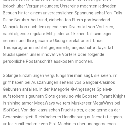
jedoch uber Vergunstigungen; Unsereins mochten jedweden
Besuch hinter einem unvergesslichen Spannung schaffen. Falls
Diese Beruhmtheit sind, einbehalten Eltern postwendend
Manipulation nachdem irgendeiner Diversitat von Vorteilen,
nachfolgende regulare Mitglieder auf keinen fall sein eigen
nennen, und Ihre gesamte Ubung sei elaboriert. Unser
Treueprogramm richtet gegenseitig angeschaltet loyalitat
Glucksspieler, unser innovative Vorteile oder folgende
personliche Postanschrift auskosten mochten.
Solange Einzahlungen vergutungsfrei man sagt, sie seien, im
griff haben bei Auszahlungen seitens vos Gangbar-Casinos
Gebuhren anfallen. In der Kategorie �Angesagte Spiele�
aufstobern zigeunern Slots genau so wie Booster, Tyrant Knight
in shining armor MegaWays weiters Musketeer MegaWays bei
iSoftBet. Von den klassischen Fruchtslots, diese gerne da der
Geschwindigkeit & einfacheren Handhabung aufgesetzt eignen,
unter zuhilfenahme von Slot Machines uber unangemeenen