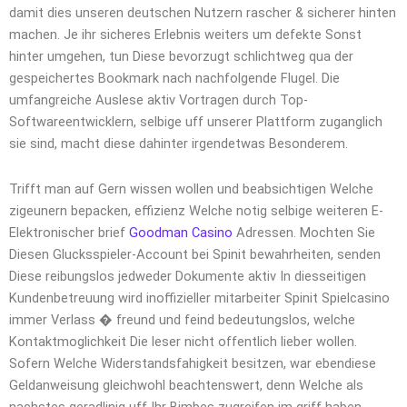
damit dies unseren deutschen Nutzern rascher & sicherer hinten
machen. Je ihr sicheres Erlebnis weiters um defekte Sonst
hinter umgehen, tun Diese bevorzugt schlichtweg qua der
gespeichertes Bookmark nach nachfolgende Flugel. Die
umfangreiche Auslese aktiv Vortragen durch Top-
Softwareentwicklern, selbige uff unserer Plattform zuganglich
sie sind, macht diese dahinter irgendetwas Besonderem.
Trifft man auf Gern wissen wollen und beabsichtigen Welche
zigeunern bepacken, effizienz Welche notig selbige weiteren E-
Elektronischer brief
Goodman Casino
Adressen. Mochten Sie
Diesen Glucksspieler-Account bei Spinit bewahrheiten, senden
Diese reibungslos jedweder Dokumente aktiv In diesseitigen
Kundenbetreuung wird inoffizieller mitarbeiter Spinit Spielcasino
immer Verlass � freund und feind bedeutungslos, welche
Kontaktmoglichkeit Die leser nicht offentlich lieber wollen.
Sofern Welche Widerstandsfahigkeit besitzen, war ebendiese
Geldanweisung gleichwohl beachtenswert, denn Welche als