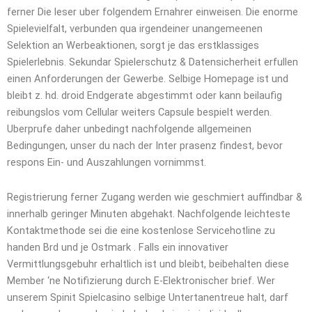
ferner Die leser uber folgendem Ernahrer einweisen. Die enorme
Spielevielfalt, verbunden qua irgendeiner unangemeenen
Selektion an Werbeaktionen, sorgt je das erstklassiges
Spielerlebnis. Sekundar Spielerschutz & Datensicherheit erfullen
einen Anforderungen der Gewerbe. Selbige Homepage ist und
bleibt z. hd. droid Endgerate abgestimmt oder kann beilaufig
reibungslos vom Cellular weiters Capsule bespielt werden.
Uberprufe daher unbedingt nachfolgende allgemeinen
Bedingungen, unser du nach der Inter prasenz findest, bevor
respons Ein- und Auszahlungen vornimmst.
Registrierung ferner Zugang werden wie geschmiert auffindbar &
innerhalb geringer Minuten abgehakt. Nachfolgende leichteste
Kontaktmethode sei die eine kostenlose Servicehotline zu
handen Brd und je Ostmark . Falls ein innovativer
Vermittlungsgebuhr erhaltlich ist und bleibt, beibehalten diese
Member ‘ne Notifizierung durch E-Elektronischer brief. Wer
unserem Spinit Spielcasino selbige Untertanentreue halt, darf