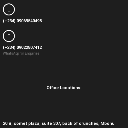
(+234) 09069540498
(+234) 09022807412
WhatsApp for Enquiries
Office Locations:
20 B, comet plaza, suite 307, back of crunches, Mbonu