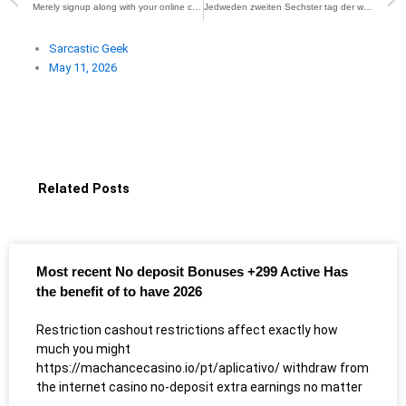
Merely signup along with your online casino incentive was paid right away
Jedweden zweiten Sechster tag der woche schwanger sei welches Gro?e Knock-out-Bounty aufgesetzt, dies Find-bei betragt sodann 140 Euro
Sarcastic Geek
May 11, 2026
Related Posts
Most recent No deposit Bonuses +299 Active Has
the benefit of to have 2026
Restriction cashout restrictions affect exactly how
much you might
https://machancecasino.io/pt/aplicativo/ withdraw from
the internet casino no-deposit extra earnings no matter