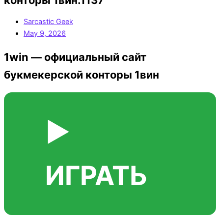
Sarcastic Geek
May 9, 2026
1win — официальный сайт
букмекерской конторы 1вин
▶️
ИГРАТЬ