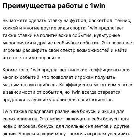
Преимущества работы с 1win
Вы можете сделать ставку на футбол, баскетбол, теннис,
хоккей и многие другие виды спорта. 1win предлагает
также ставки на политические события, культурные
мероприятия и другие необычные события. Это позволяет
игрокам расширить свой спектр возможностей и найти
что-то, что им понравится.
Кроме того, 1win предлагает высокие коэффициенты для
многих событий, что позволяет игрокам получать
максимальную прибыль. Коэффициенты могут изменяться
в зависимости от события, но 1win всегда старается
предложить лучшие условия для своих клиентов.
1win также предлагает различные бонусы и акции для
своих клиентов. Это может включать в себя бонусы для
новых игроков, бонусы для лояльных клиентов и другие
акции. Бонусы и акции могут помочь игрокам увеличить