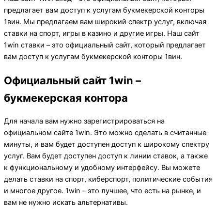
предлагает вам доступ к услугам букмекерской конторы
1вин. Мы предлагаем вам широкий спектр услуг, включая
ставки на спорт, игры в казино и другие игры. Наш сайт
1win ставки – это официальный сайт, который предлагает
вам доступ к услугам букмекерской конторы 1вин.
Официальный сайт 1win –
букмекерская контора
Для начала вам нужно зарегистрироваться на
официальном сайте 1win. Это можно сделать в считанные
минуты, и вам будет доступен доступ к широкому спектру
услуг. Вам будет доступен доступ к линии ставок, а также
к функциональному и удобному интерфейсу. Вы можете
делать ставки на спорт, киберспорт, политические события
и многое другое. 1win – это лучшее, что есть на рынке, и
вам не нужно искать альтернативы.