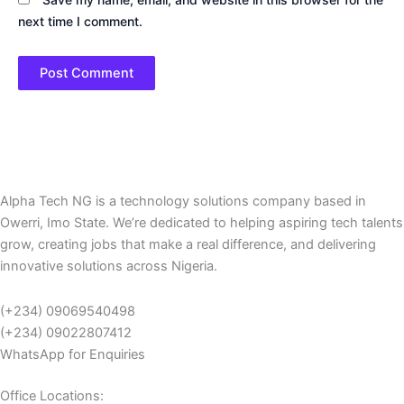
next time I comment.
Alpha Tech NG is a technology solutions company based in
Owerri, Imo State. We’re dedicated to helping aspiring tech talents
grow, creating jobs that make a real difference, and delivering
innovative solutions across Nigeria.
(+234) 09069540498
(+234) 09022807412
WhatsApp for Enquiries
Office Locations: