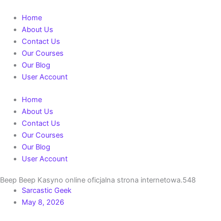
Skip
to
Home
content
About Us
Contact Us
Our Courses
Our Blog
User Account
Home
About Us
Contact Us
Our Courses
Our Blog
User Account
Beep Beep Kasyno online oficjalna strona internetowa.548
Sarcastic Geek
May 8, 2026