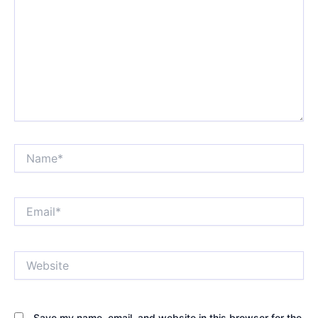
Name*
Email*
Website
Save my name, email, and website in this browser for the