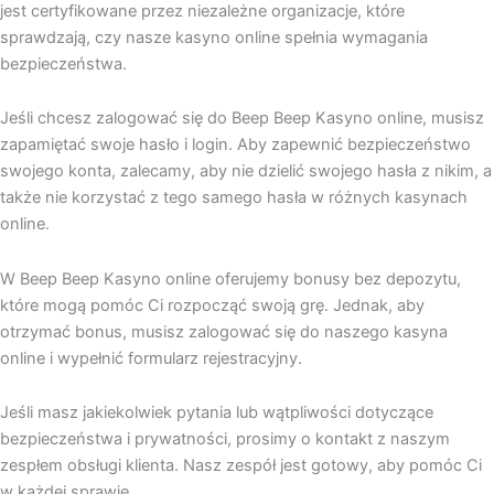
jest certyfikowane przez niezależne organizacje, które
sprawdzają, czy nasze kasyno online spełnia wymagania
bezpieczeństwa.
Jeśli chcesz zalogować się do Beep Beep Kasyno online, musisz
zapamiętać swoje hasło i login. Aby zapewnić bezpieczeństwo
swojego konta, zalecamy, aby nie dzielić swojego hasła z nikim, a
także nie korzystać z tego samego hasła w różnych kasynach
online.
W Beep Beep Kasyno online oferujemy bonusy bez depozytu,
które mogą pomóc Ci rozpocząć swoją grę. Jednak, aby
otrzymać bonus, musisz zalogować się do naszego kasyna
online i wypełnić formularz rejestracyjny.
Jeśli masz jakiekolwiek pytania lub wątpliwości dotyczące
bezpieczeństwa i prywatności, prosimy o kontakt z naszym
zespłem obsługi klienta. Nasz zespół jest gotowy, aby pomóc Ci
w każdej sprawie.