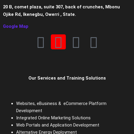
20 B, comet plaza, suite 307, back of crunches, Mbonu
Ojike Rd, Ikenegbu, Owerri , State.
Google Map
F
I
W
E
a
n
h
n
c
s
a
v
Our Services and Training Solutions
e
t
t
e
b
a
s
l
Websites, eBusiness & eCommerce Platform
o
g
a
o
Development
Integrated Online Marketing Solutions
o
r
p
p
Web Portals and Application Development
Alternative Energy Deployment