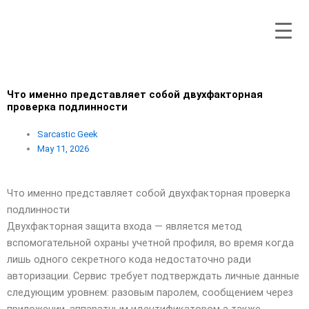
Skip
to
content
Что именно представляет собой двухфакторная
проверка подлинности
Sarcastic Geek
May 11, 2026
Что именно представляет собой двухфакторная проверка
подлинности
Двухфакторная защита входа — является метод
вспомогательной охраны учетной профиля, во время когда
лишь одного секретного кода недостаточно ради
авторизации. Сервис требует подтверждать личные данные
следующим уровнем: разовым паролем, сообщением через
приложении, аппаратным идентификатором а также