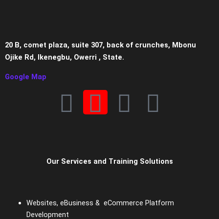
20 B, comet plaza, suite 307, back of crunches, Mbonu
Ojike Rd, Ikenegbu, Owerri , State.
Google Map
F
I
W
E
a
n
h
n
c
s
a
v
Our Services and Training Solutions
e
t
t
e
b
a
s
l
Websites, eBusiness & eCommerce Platform
Development