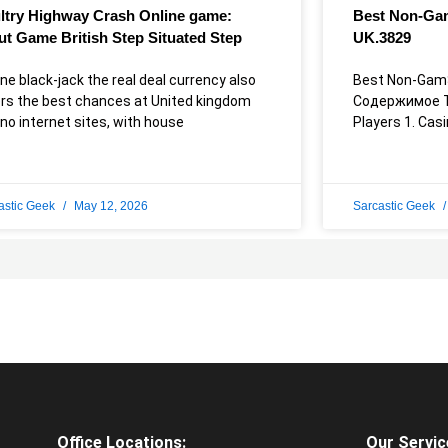
ltry Highway Crash Online game:
Best Non-Gam
ut Game British Step Situated Step
UK.3829
ine black-jack the real deal currency also
Best Non-GamS
rs the best chances at United kingdom
Содержимое To
no internet sites, with house
Players 1. Cas
astic Geek
May 12, 2026
Sarcastic Geek
Office Locations:
Our Servic