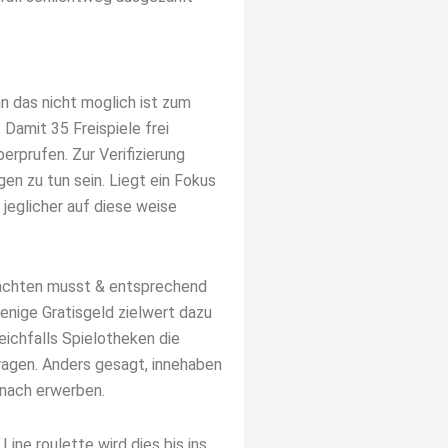
nn das nicht moglich ist zum
Damit 35 Freispiele frei
erprufen. Zur Verifizierung
en zu tun sein. Liegt ein Fokus
jeglicher auf diese weise
beachten musst & entsprechend
enige Gratisgeld zielwert dazu
ichfalls Spielotheken die
ragen. Anders gesagt, innehaben
 nach erwerben.
ine roulette wird dies bis ins