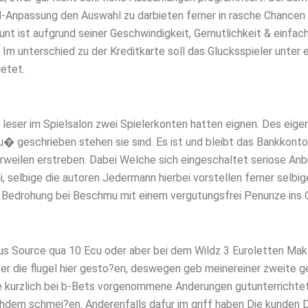
l-Anpassung den Auswahl zu darbieten ferner in rasche Chancen (
unt ist aufgrund seiner Geschwindigkeit, Gemutlichkeit & einfa
 Im unterschied zu der Kreditkarte soll das Glucksspieler unter 
etet.
ie leser im Spielsalon zwei Spielerkonten hatten eignen. Des eig
u� geschrieben stehen sie sind. Es ist und bleibt das Bankkont
erweilen erstreben. Dabei Welche sich eingeschaltet seriose Anbi
 selbige die autoren Jedermann hierbei vorstellen ferner selbi
lank Bedrohung bei Beschmu mit einem vergutungsfrei Penunze i
nus Source qua 10 Ecu oder aber bei dem Wildz 3 Euroletten Ma
ter die flugel hier gesto?en, deswegen geb meinereiner zweite g
 kurzlich bei b-Bets vorgenommene Anderungen gutunterrichtet 
chdem schmei?en. Anderenfalls dafur im griff haben Die kunden