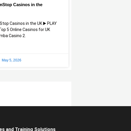
Stop Casinos in the
top Casinos in the UK ▶️ PLAY
p 5 Online Casinos for UK
imba Casino 2.
May 5, 2026
es and Training Solutions