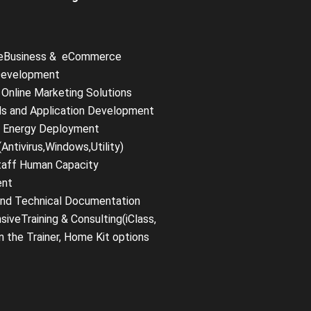
 eBusiness & eCommerce
Development
 Online Marketing Solutions
s and Application Development
e Energy Deployment
Antivirus,Windows,Utility)
taff Human Capacity
ent
nd Technical Documentation
iveTraining & Consulting(iClass,
in the Trainer, Home Kit options