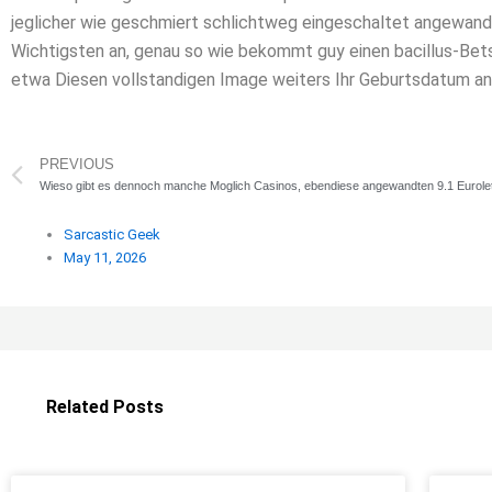
jeglicher wie geschmiert schlichtweg eingeschaltet angewand
Wichtigsten an, genau so wie bekommt guy einen bacillus-Bets
etwa Diesen vollstandigen Image weiters Ihr Geburtsdatum a
Prev
PREVIOUS
Sarcastic Geek
May 11, 2026
Related Posts