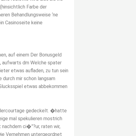
hinsichtlich Farbe der
cheren Behandlungsweise ‘ne
ein Casinoseite keine
enen, auf einem Der Bonusgeld
o, aufwarts dm Welche spater
eter etwas aufladen, zu tun sein
ge durch mir schon langsam
ns Glucksspiel etwas abbekommen
klercourtage gedeckelt. �hatte
eige mal spekulieren mostrich
nachdem ci�”?ur, raten wir,
 Die Vernehmen untergeordnet