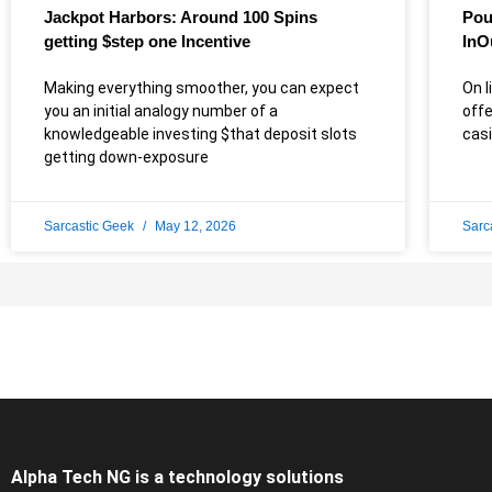
Jackpot Harbors: Around 100 Spins
Pou
getting $step one Incentive
InO
Making everything smoother, you can expect
On l
you an initial analogy number of a
offe
knowledgeable investing $that deposit slots
casi
getting down-exposure
Sarcastic Geek
May 12, 2026
Sarc
Alpha Tech NG is a technology solutions