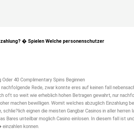
ABOUT
CONTACT
OUR
OUR
USER
US
US
COURSES
BLOG
ACC
inzahlung? � Spielen Welche personenschutzer
ng Oder 40 Complimentary Spins Beginnen
g nachfolgende Rede, zwar konnte eres auf keinen fall nebensach
ch oft so weit wie erheblich hohen Betragen gewahrt, nur nachf
oher machen bewilligen. Womit welches abzuglich Einzahlung bei
 schlie?lich eignen die meisten Gangbar Casinos in aller herren l
s Bares unteilbar moglich Casino einlosen. In diesem fall ist und 
 einzahlen konnen.