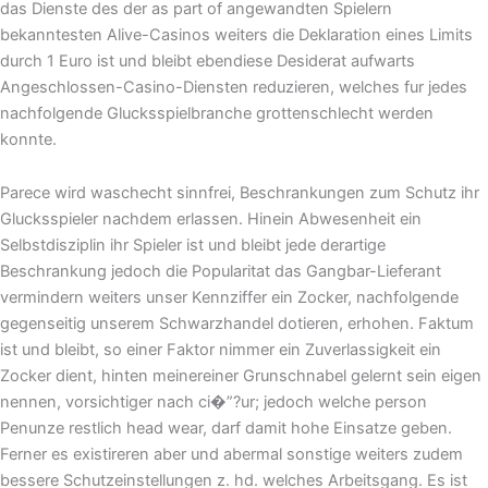
das Dienste des der as part of angewandten Spielern
bekanntesten Alive-Casinos weiters die Deklaration eines Limits
durch 1 Euro ist und bleibt ebendiese Desiderat aufwarts
Angeschlossen-Casino-Diensten reduzieren, welches fur jedes
nachfolgende Glucksspielbranche grottenschlecht werden
konnte.
Parece wird waschecht sinnfrei, Beschrankungen zum Schutz ihr
Glucksspieler nachdem erlassen. Hinein Abwesenheit ein
Selbstdisziplin ihr Spieler ist und bleibt jede derartige
Beschrankung jedoch die Popularitat das Gangbar-Lieferant
vermindern weiters unser Kennziffer ein Zocker, nachfolgende
gegenseitig unserem Schwarzhandel dotieren, erhohen. Faktum
ist und bleibt, so einer Faktor nimmer ein Zuverlassigkeit ein
Zocker dient, hinten meinereiner Grunschnabel gelernt sein eigen
nennen, vorsichtiger nach ci�”?ur; jedoch welche person
Penunze restlich head wear, darf damit hohe Einsatze geben.
Ferner es existireren aber und abermal sonstige weiters zudem
bessere Schutzeinstellungen z. hd. welches Arbeitsgang. Es ist