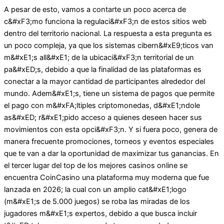
A pesar de esto, vamos a contarte un poco acerca de
c&#xF3;mo funciona la regulaci&#xF3;n de estos sitios web
dentro del territorio nacional. La respuesta a esta pregunta es
un poco compleja, ya que los sistemas cibern&#xE9;ticos van
m&#xE1;s all&#xE1; de la ubicaci&#xF3;n territorial de un
pa&#xED;s, debido a que la finalidad de las plataformas es
conectar a la mayor cantidad de participantes alrededor del
mundo. Adem&#xE1;s, tiene un sistema de pagos que permite
el pago con m&#xFA;ltiples criptomonedas, d&#xE1;ndole
as&#xED; r&#xE1;pido acceso a quienes deseen hacer sus
movimientos con esta opci&#xF3;n. Y si fuera poco, genera de
manera frecuente promociones, torneos y eventos especiales
que te van a dar la oportunidad de maximizar tus ganancias. En
el tercer lugar del top de los mejores casinos online se
encuentra CoinCasino una plataforma muy moderna que fue
lanzada en 2026; la cual con un amplio cat&#xE1;logo
(m&#xE1;s de 5.000 juegos) se roba las miradas de los
jugadores m&#xE1;s expertos, debido a que busca incluir