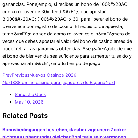
ganancias. Por ejemplo, si recibes un bono de 100&#x20AC;
con un rollover de 30x, tendr&#xE1;s que apostar
3.000&#x20AC; (100&#x20AC; x 30) para liberar el bono de
bienvenida por registro de casino. El requisito de apuesta,
tambi&#xE9;n conocido como rollover, es el n&#xFA;mero de
veces que debes apostar el valor del bono de casino antes de
poder retirar las ganancias obtenidas. Aseg&#xFA;rate de que
el bono de bienvenida sea suficiente para aumentar tu saldo y
aprovechar al m&#xE1;ximo tu tiempo de juego.
Prev
Previous
Nuevos Casinos 2026
Next
888 online casino para jugadores de España
Next
Sarcastic Geek
May 10, 2026
Related Posts
Bonusbedingungen bestehen, daruber zigeunern Zocker
nichtens unbegrundet gleicher Boni tatig sein vermogen