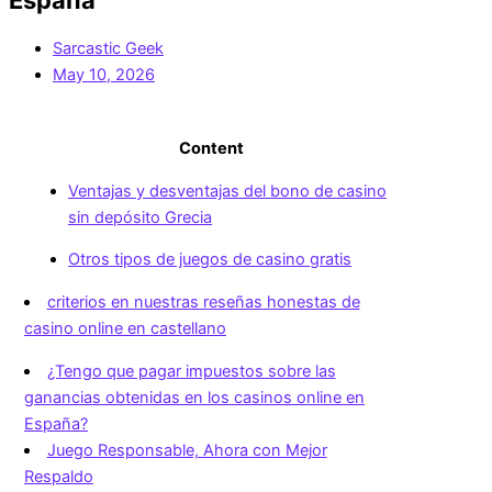
Sarcastic Geek
May 10, 2026
Content
Ventajas y desventajas del bono de casino
sin depósito Grecia
Otros tipos de juegos de casino gratis
criterios en nuestras reseñas honestas de
casino online en castellano
¿Tengo que pagar impuestos sobre las
ganancias obtenidas en los casinos online en
España?
Juego Responsable, Ahora con Mejor
Respaldo