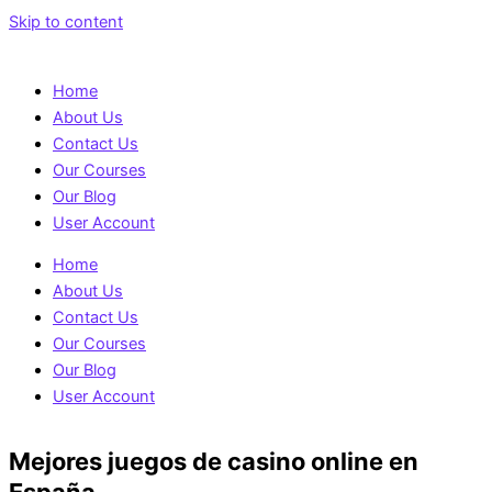
Skip to content
Home
About Us
Contact Us
Our Courses
Our Blog
User Account
Home
About Us
Contact Us
Our Courses
Our Blog
User Account
Mejores juegos de casino online en
España