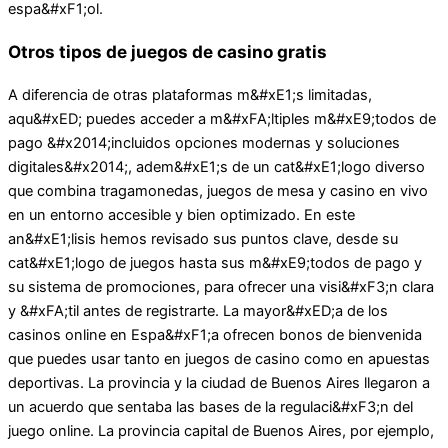
espa&#xF1;ol.
Otros tipos de juegos de casino gratis
A diferencia de otras plataformas m&#xE1;s limitadas,
aqu&#xED; puedes acceder a m&#xFA;ltiples m&#xE9;todos de
pago &#x2014;incluidos opciones modernas y soluciones
digitales&#x2014;, adem&#xE1;s de un cat&#xE1;logo diverso
que combina tragamonedas, juegos de mesa y casino en vivo
en un entorno accesible y bien optimizado. En este
an&#xE1;lisis hemos revisado sus puntos clave, desde su
cat&#xE1;logo de juegos hasta sus m&#xE9;todos de pago y
su sistema de promociones, para ofrecer una visi&#xF3;n clara
y &#xFA;til antes de registrarte. La mayor&#xED;a de los
casinos online en Espa&#xF1;a ofrecen bonos de bienvenida
que puedes usar tanto en juegos de casino como en apuestas
deportivas. La provincia y la ciudad de Buenos Aires llegaron a
un acuerdo que sentaba las bases de la regulaci&#xF3;n del
juego online. La provincia capital de Buenos Aires, por ejemplo,