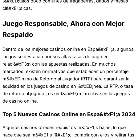
t&#xED;tulos poco comunes de tragaperras, dados y mesas
cl&#xE1;sicas.
Juego Responsable, Ahora con Mejor
Respaldo
Dentro de los mejores casinos online en Espa&#xF1;a, algunos
juegos se destacan por sus altas tasas de pago en
relaci&#xF3;n con las apuestas realizadas. En muchos
mercados, existen normativas que establecen un porcentaje
m&#xED;nimo de Retorno al Jugador (RTP) para garantizar la
equidad en los juegos de casino en l&#xED;nea. La RTP, o tasa
de retorno al jugador, es un t&#xE9;rmino clave en los juegos
de casino online.
Top 5 Nuevos Casinos Online en Espa&#xF1;a 2024
Algunos casinos ofrecen requisitos m&#xE1;s bajos, lo que
hace que sea m&#xE1;s f&#xE1;cil cumplir con ellos y retirar tus