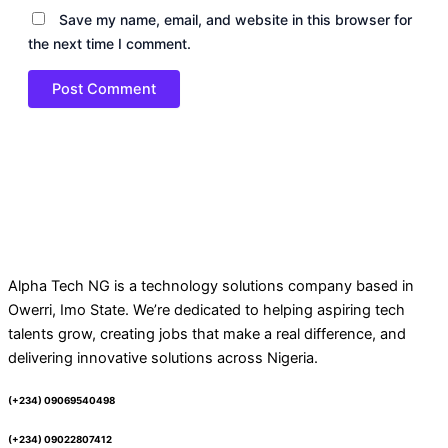
Save my name, email, and website in this browser for
the next time I comment.
Alpha Tech NG is a technology solutions company based in
Owerri, Imo State. We’re dedicated to helping aspiring tech
talents grow, creating jobs that make a real difference, and
delivering innovative solutions across Nigeria.
(+234) 09069540498
(+234) 09022807412