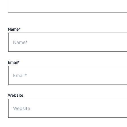
Name*
Email*
Website