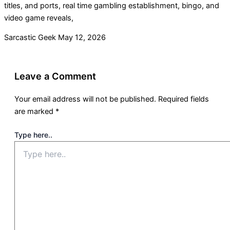
titles, and ports, real time gambling establishment, bingo, and
video game reveals,
Sarcastic Geek
May 12, 2026
Leave a Comment
Your email address will not be published.
Required fields
are marked
*
Type here..