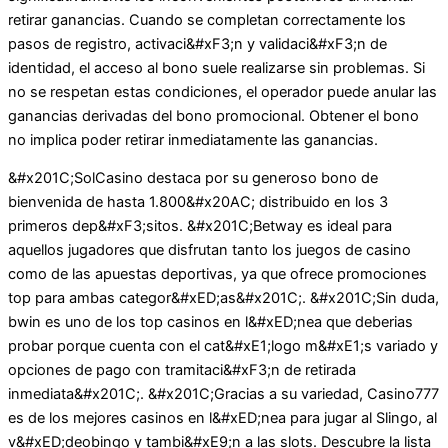
retirar ganancias. Cuando se completan correctamente los
pasos de registro, activaci&#xF3;n y validaci&#xF3;n de
identidad, el acceso al bono suele realizarse sin problemas. Si
no se respetan estas condiciones, el operador puede anular las
ganancias derivadas del bono promocional. Obtener el bono
no implica poder retirar inmediatamente las ganancias.
&#x201C;SolCasino destaca por su generoso bono de
bienvenida de hasta 1.800&#x20AC; distribuido en los 3
primeros dep&#xF3;sitos. &#x201C;Betway es ideal para
aquellos jugadores que disfrutan tanto los juegos de casino
como de las apuestas deportivas, ya que ofrece promociones
top para ambas categor&#xED;as&#x201C;. &#x201C;Sin duda,
bwin es uno de los top casinos en l&#xED;nea que deberias
probar porque cuenta con el cat&#xE1;logo m&#xE1;s variado y
opciones de pago con tramitaci&#xF3;n de retirada
inmediata&#x201C;. &#x201C;Gracias a su variedad, Casino777
es de los mejores casinos en l&#xED;nea para jugar al Slingo, al
v&#xED;deobingo y tambi&#xE9;n a las slots. Descubre la lista