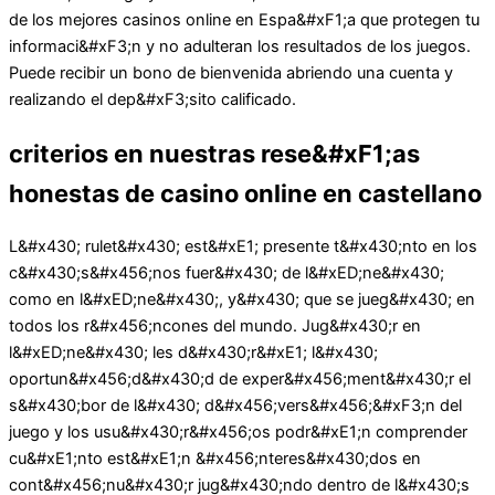
de los mejores casinos online en Espa&#xF1;a que protegen tu
informaci&#xF3;n y no adulteran los resultados de los juegos.
Puede recibir un bono de bienvenida abriendo una cuenta y
realizando el dep&#xF3;sito calificado.
criterios en nuestras rese&#xF1;as
honestas de casino online en castellano
L&#x430; rulet&#x430; est&#xE1; presente t&#x430;nto en los
c&#x430;s&#x456;nos fuer&#x430; de l&#xED;ne&#x430;
como en l&#xED;ne&#x430;, y&#x430; que se jueg&#x430; en
todos los r&#x456;ncones del mundo. Jug&#x430;r en
l&#xED;ne&#x430; les d&#x430;r&#xE1; l&#x430;
oportun&#x456;d&#x430;d de exper&#x456;ment&#x430;r el
s&#x430;bor de l&#x430; d&#x456;vers&#x456;&#xF3;n del
juego y los usu&#x430;r&#x456;os podr&#xE1;n comprender
cu&#xE1;nto est&#xE1;n &#x456;nteres&#x430;dos en
cont&#x456;nu&#x430;r jug&#x430;ndo dentro de l&#x430;s