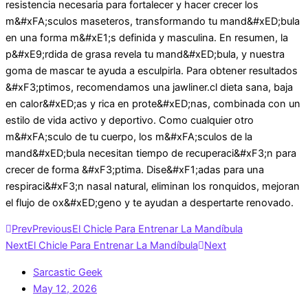
resistencia necesaria para fortalecer y hacer crecer los
m&#xFA;sculos maseteros, transformando tu mand&#xED;bula
en una forma m&#xE1;s definida y masculina. En resumen, la
p&#xE9;rdida de grasa revela tu mand&#xED;bula, y nuestra
goma de mascar te ayuda a esculpirla. Para obtener resultados
&#xF3;ptimos, recomendamos una jawliner.cl dieta sana, baja
en calor&#xED;as y rica en prote&#xED;nas, combinada con un
estilo de vida activo y deportivo. Como cualquier otro
m&#xFA;sculo de tu cuerpo, los m&#xFA;sculos de la
mand&#xED;bula necesitan tiempo de recuperaci&#xF3;n para
crecer de forma &#xF3;ptima. Dise&#xF1;adas para una
respiraci&#xF3;n nasal natural, eliminan los ronquidos, mejoran
el flujo de ox&#xED;geno y te ayudan a despertarte renovado.
Prev
Previous
El Chicle Para Entrenar La Mandíbula
Next
El Chicle Para Entrenar La Mandíbula
Next
Sarcastic Geek
May 12, 2026