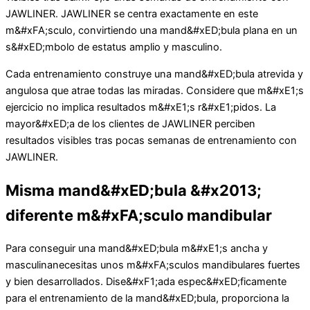
JAWLINER. JAWLINER se centra exactamente en este
m&#xFA;sculo, convirtiendo una mand&#xED;bula plana en un
s&#xED;mbolo de estatus amplio y masculino.
Cada entrenamiento construye una mand&#xED;bula atrevida y
angulosa que atrae todas las miradas. Considere que m&#xE1;s
ejercicio no implica resultados m&#xE1;s r&#xE1;pidos. La
mayor&#xED;a de los clientes de JAWLINER perciben
resultados visibles tras pocas semanas de entrenamiento con
JAWLINER.
Misma mand&#xED;bula &#x2013;
diferente m&#xFA;sculo mandibular
Para conseguir una mand&#xED;bula m&#xE1;s ancha y
masculinanecesitas unos m&#xFA;sculos mandibulares fuertes
y bien desarrollados. Dise&#xF1;ada espec&#xED;ficamente
para el entrenamiento de la mand&#xED;bula, proporciona la