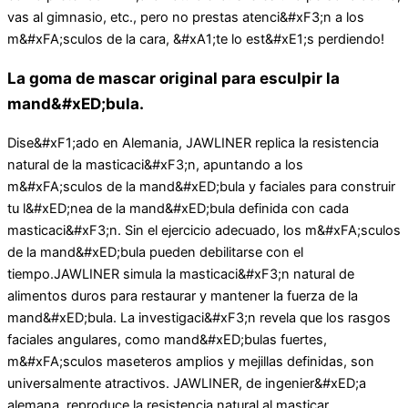
vas al gimnasio, etc., pero no prestas atenci&#xF3;n a los
m&#xFA;sculos de la cara, &#xA1;te lo est&#xE1;s perdiendo!
La goma de mascar original para esculpir la
mand&#xED;bula.
Dise&#xF1;ado en Alemania, JAWLINER replica la resistencia
natural de la masticaci&#xF3;n, apuntando a los
m&#xFA;sculos de la mand&#xED;bula y faciales para construir
tu l&#xED;nea de la mand&#xED;bula definida con cada
masticaci&#xF3;n. Sin el ejercicio adecuado, los m&#xFA;sculos
de la mand&#xED;bula pueden debilitarse con el
tiempo.JAWLINER simula la masticaci&#xF3;n natural de
alimentos duros para restaurar y mantener la fuerza de la
mand&#xED;bula. La investigaci&#xF3;n revela que los rasgos
faciales angulares, como mand&#xED;bulas fuertes,
m&#xFA;sculos maseteros amplios y mejillas definidas, son
universalmente atractivos. JAWLINER, de ingenier&#xED;a
alemana, reproduce la resistencia natural al masticar,