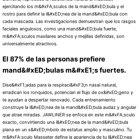
ejercitando los m&#xFA;sculos de la mand&#xED;bula y el
rostro para definir la l&#xED;nea de la mand&#xED;bula con
cada mascada. Las investigaciones demuestran que los rasgos
faciales angulosos, como una mand&#xED;bula fuerte,
m&#xFA;sculos maxilares anchos y mejillas definidas, son
universalmente atractivos.
El 87% de las personas prefiere
mand&#xED;bulas m&#xE1;s fuertes.
Dise&#xF1;adas para la respiraci&#xF3;n nasal natural,
erradican los ronquidos, potencian el flujo de ox&#xED;geno y
te ayudan a despertar renovado. Cada entrenamiento
construye la l&#xED;nea de la mand&#xED;bula audaz y angular
que atrae miradas. JAWLINER se enfoca en este m&#xFA;sculo
exacto, convirtiendo una l&#xED;nea de la mand&#xED;bula
plana en un s&#xED;mbolo de estatus amplio y masculino. Tu
m&#xFA;sculo Masseter define la apariencia de tu l&#xED;nea