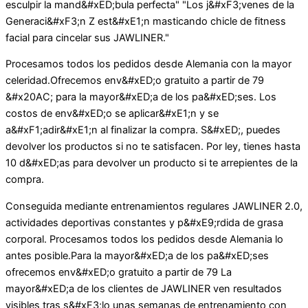
esculpir la mand&#xED;bula perfecta" "Los j&#xF3;venes de la
Generaci&#xF3;n Z est&#xE1;n masticando chicle de fitness
facial para cincelar sus JAWLINER."
Procesamos todos los pedidos desde Alemania con la mayor
celeridad.Ofrecemos env&#xED;o gratuito a partir de 79
&#x20AC; para la mayor&#xED;a de los pa&#xED;ses. Los
costos de env&#xED;o se aplicar&#xE1;n y se
a&#xF1;adir&#xE1;n al finalizar la compra. S&#xED;, puedes
devolver los productos si no te satisfacen. Por ley, tienes hasta
10 d&#xED;as para devolver un producto si te arrepientes de la
compra.
Conseguida mediante entrenamientos regulares JAWLINER 2.0,
actividades deportivas constantes y p&#xE9;rdida de grasa
corporal. Procesamos todos los pedidos desde Alemania lo
antes posible.Para la mayor&#xED;a de los pa&#xED;ses
ofrecemos env&#xED;o gratuito a partir de 79 La
mayor&#xED;a de los clientes de JAWLINER ven resultados
visibles tras s&#xF3;lo unas semanas de entrenamiento con