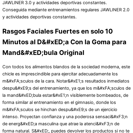
JAWLINER 3.0 y actividades deportivas constantes.
Conseguida mediante entrenamientos regulares JAWLINER 2.0
y actividades deportivas constantes.
Rasgos Faciales Fuertes en solo 10
Minutos al D&#xED;a Con la Goma para
Mand&#xED;bula Original
Con todos los alimentos blandos de la sociedad moderna, este
chicle es imprescindible para ejercitar adecuadamente los
m&#xFA;sculos de la cara. Notar&#xE1;s resultados inmediatos
despu&#xE9;s del entrenamiento, ya que los m&#xFA;sculos de
la mand&#xED;bula estar&#xE1;n visiblemente bombeados, de
forma similar al entrenamiento en el gimnasio, donde los
m&#xFA;sculos se hinchan despu&#xE9;s de un ejercicio
intenso. Proyectan confianza y una poderosa sensaci&#xF3;n
de energ&#xED;a masculina que atrae la atenci&#xF3;n de
forma natural. S&#xED;, puedes devolver los productos si no te