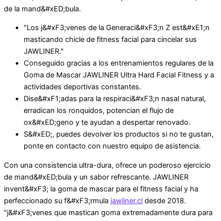
de la mand&#xED;bula.
"Los j&#xF3;venes de la Generaci&#xF3;n Z est&#xE1;n
masticando chicle de fitness facial para cincelar sus
JAWLINER."
Conseguido gracias a los entrenamientos regulares de la
Goma de Mascar JAWLINER Ultra Hard Facial Fitness y a
actividades deportivas constantes.
Dise&#xF1;adas para la respiraci&#xF3;n nasal natural,
erradican los ronquidos, potencian el flujo de
ox&#xED;geno y te ayudan a despertar renovado.
S&#xED;, puedes devolver los productos si no te gustan,
ponte en contacto con nuestro equipo de asistencia.
Con una consistencia ultra-dura, ofrece un poderoso ejercicio
de mand&#xED;bula y un sabor refrescante. JAWLINER
invent&#xF3; la goma de mascar para el fitness facial y ha
perfeccionado su f&#xF3;rmula
jawliner.cl
desde 2018.
"j&#xF3;venes que mastican goma extremadamente dura para