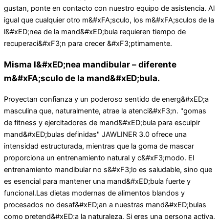
gustan, ponte en contacto con nuestro equipo de asistencia. Al
igual que cualquier otro m&#xFA;sculo, los m&#xFA;sculos de la
l&#xED;nea de la mand&#xED;bula requieren tiempo de
recuperaci&#xF3;n para crecer &#xF3;ptimamente.
Misma l&#xED;nea mandibular – diferente
m&#xFA;sculo de la mand&#xED;bula.
Proyectan confianza y un poderoso sentido de energ&#xED;a
masculina que, naturalmente, atrae la atenci&#xF3;n. "gomas
de fitness y ejercitadores de mand&#xED;bula para esculpir
mand&#xED;bulas definidas" JAWLINER 3.0 ofrece una
intensidad estructurada, mientras que la goma de mascar
proporciona un entrenamiento natural y c&#xF3;modo. El
entrenamiento mandibular no s&#xF3;lo es saludable, sino que
es esencial para mantener una mand&#xED;bula fuerte y
funcional.Las dietas modernas de alimentos blandos y
procesados no desaf&#xED;an a nuestras mand&#xED;bulas
como pretend&#xED;a la naturaleza. Si eres una persona activa,