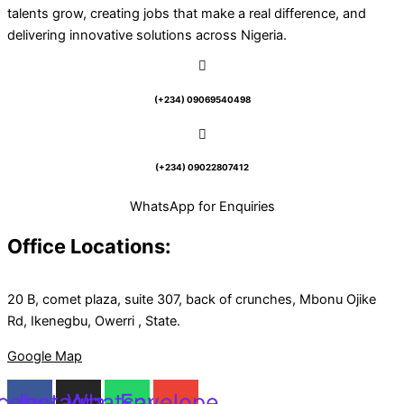
talents grow, creating jobs that make a real difference, and
delivering innovative solutions across Nigeria.
(+234) 09069540498
(+234) 09022807412
WhatsApp for Enquiries
Office Locations:
20 B, comet plaza, suite 307, back of crunches, Mbonu Ojike
Rd, Ikenegbu, Owerri , State.
Google Map
cebook
Instagram
Whatsapp
Envelope