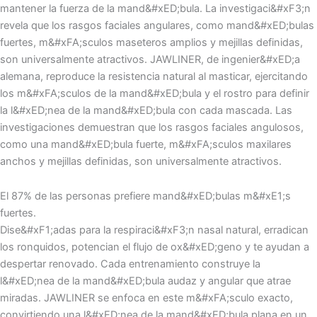
mantener la fuerza de la mand&#xED;bula. La investigaci&#xF3;n
revela que los rasgos faciales angulares, como mand&#xED;bulas
fuertes, m&#xFA;sculos maseteros amplios y mejillas definidas,
son universalmente atractivos. JAWLINER, de ingenier&#xED;a
alemana, reproduce la resistencia natural al masticar, ejercitando
los m&#xFA;sculos de la mand&#xED;bula y el rostro para definir
la l&#xED;nea de la mand&#xED;bula con cada mascada. Las
investigaciones demuestran que los rasgos faciales angulosos,
como una mand&#xED;bula fuerte, m&#xFA;sculos maxilares
anchos y mejillas definidas, son universalmente atractivos.
El 87% de las personas prefiere mand&#xED;bulas m&#xE1;s
fuertes.
Dise&#xF1;adas para la respiraci&#xF3;n nasal natural, erradican
los ronquidos, potencian el flujo de ox&#xED;geno y te ayudan a
despertar renovado. Cada entrenamiento construye la
l&#xED;nea de la mand&#xED;bula audaz y angular que atrae
miradas. JAWLINER se enfoca en este m&#xFA;sculo exacto,
convirtiendo una l&#xED;nea de la mand&#xED;bula plana en un