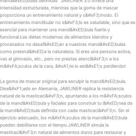
mand&#xED;bulas definidas" JAWLINER 3.0 ofrece una
intensidad estructurada, mientras que la goma de mascar
proporciona un entrenamiento natural y c&#xF3;modo. El
entrenamiento mandibular no s&#xF3;lo es saludable, sino que es
esencial para mantener una mand&#xED;bula fuerte y
funcional.Las dietas modernas de alimentos blandos y
procesados no desaf&#xED;an a nuestras mand&#xED;bulas
como pretend&#xED;a la naturaleza. Si eres una persona activa,
vas al gimnasio, etc., pero no prestas atenci&#xF3;n a los
m&#xFA;sculos de la cara, &#xA1;te lo est&#xE1;s perdiendo!
La goma de mascar original para esculpir la mand&#xED;bula.
Dise&#xF1;ado en Alemania, JAWLINER replica la resistencia
natural de la masticaci&#xF3;n, apuntando a los m&#xFA;sculos
de la mand&#xED;bula y faciales para construir tu l&#xED;nea de
la mand&#xED;bula definida con cada masticaci&#xF3;n. Sin el
ejercicio adecuado, los m&#xFA;sculos de la mand&#xED;bula
pueden debilitarse con el tiempo.JAWLINER simula la
masticaci&#xF3;n natural de alimentos duros para restaurar y