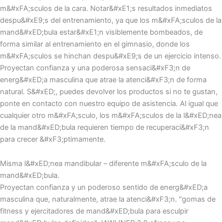
m&#xFA;sculos de la cara. Notar&#xE1;s resultados inmediatos
despu&#xE9;s del entrenamiento, ya que los m&#xFA;sculos de la
mand&#xED;bula estar&#xE1;n visiblemente bombeados, de
forma similar al entrenamiento en el gimnasio, donde los
m&#xFA;sculos se hinchan despu&#xE9;s de un ejercicio intenso.
Proyectan confianza y una poderosa sensaci&#xF3;n de
energ&#xED;a masculina que atrae la atenci&#xF3;n de forma
natural. S&#xED;, puedes devolver los productos si no te gustan,
ponte en contacto con nuestro equipo de asistencia. Al igual que
cualquier otro m&#xFA;sculo, los m&#xFA;sculos de la l&#xED;nea
de la mand&#xED;bula requieren tiempo de recuperaci&#xF3;n
para crecer &#xF3;ptimamente.
Misma l&#xED;nea mandibular – diferente m&#xFA;sculo de la
mand&#xED;bula.
Proyectan confianza y un poderoso sentido de energ&#xED;a
masculina que, naturalmente, atrae la atenci&#xF3;n. "gomas de
fitness y ejercitadores de mand&#xED;bula para esculpir