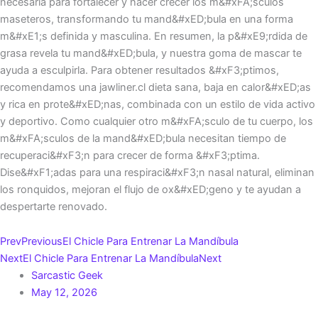
necesaria para fortalecer y hacer crecer los m&#xFA;sculos
maseteros, transformando tu mand&#xED;bula en una forma
m&#xE1;s definida y masculina. En resumen, la p&#xE9;rdida de
grasa revela tu mand&#xED;bula, y nuestra goma de mascar te
ayuda a esculpirla. Para obtener resultados &#xF3;ptimos,
recomendamos una jawliner.cl dieta sana, baja en calor&#xED;as
y rica en prote&#xED;nas, combinada con un estilo de vida activo
y deportivo. Como cualquier otro m&#xFA;sculo de tu cuerpo, los
m&#xFA;sculos de la mand&#xED;bula necesitan tiempo de
recuperaci&#xF3;n para crecer de forma &#xF3;ptima.
Dise&#xF1;adas para una respiraci&#xF3;n nasal natural, eliminan
los ronquidos, mejoran el flujo de ox&#xED;geno y te ayudan a
despertarte renovado.
Prev
Previous
El Chicle Para Entrenar La Mandíbula
Next
El Chicle Para Entrenar La Mandíbula
Next
Sarcastic Geek
May 12, 2026