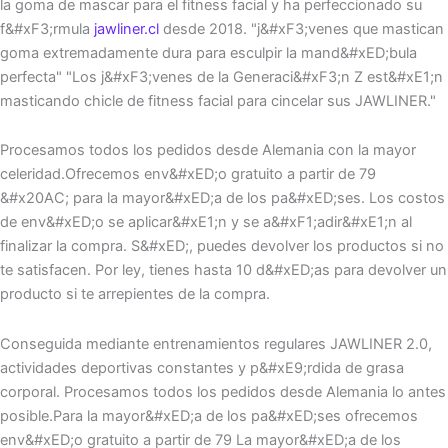
la goma de mascar para el fitness facial y ha perfeccionado su
f&#xF3;rmula
jawliner.cl
desde 2018. "j&#xF3;venes que mastican
goma extremadamente dura para esculpir la mand&#xED;bula
perfecta" "Los j&#xF3;venes de la Generaci&#xF3;n Z est&#xE1;n
masticando chicle de fitness facial para cincelar sus JAWLINER."
Procesamos todos los pedidos desde Alemania con la mayor
celeridad.Ofrecemos env&#xED;o gratuito a partir de 79
&#x20AC; para la mayor&#xED;a de los pa&#xED;ses. Los costos
de env&#xED;o se aplicar&#xE1;n y se a&#xF1;adir&#xE1;n al
finalizar la compra. S&#xED;, puedes devolver los productos si no
te satisfacen. Por ley, tienes hasta 10 d&#xED;as para devolver un
producto si te arrepientes de la compra.
Conseguida mediante entrenamientos regulares JAWLINER 2.0,
actividades deportivas constantes y p&#xE9;rdida de grasa
corporal. Procesamos todos los pedidos desde Alemania lo antes
posible.Para la mayor&#xED;a de los pa&#xED;ses ofrecemos
env&#xED;o gratuito a partir de 79 La mayor&#xED;a de los