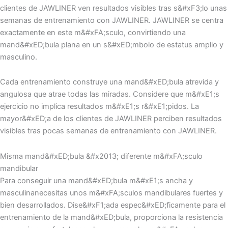
clientes de JAWLINER ven resultados visibles tras s&#xF3;lo unas
semanas de entrenamiento con JAWLINER. JAWLINER se centra
exactamente en este m&#xFA;sculo, convirtiendo una
mand&#xED;bula plana en un s&#xED;mbolo de estatus amplio y
masculino.
Cada entrenamiento construye una mand&#xED;bula atrevida y
angulosa que atrae todas las miradas. Considere que m&#xE1;s
ejercicio no implica resultados m&#xE1;s r&#xE1;pidos. La
mayor&#xED;a de los clientes de JAWLINER perciben resultados
visibles tras pocas semanas de entrenamiento con JAWLINER.
Misma mand&#xED;bula &#x2013; diferente m&#xFA;sculo
mandibular
Para conseguir una mand&#xED;bula m&#xE1;s ancha y
masculinanecesitas unos m&#xFA;sculos mandibulares fuertes y
bien desarrollados. Dise&#xF1;ada espec&#xED;ficamente para el
entrenamiento de la mand&#xED;bula, proporciona la resistencia