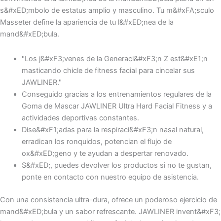
s&#xED;mbolo de estatus amplio y masculino. Tu m&#xFA;sculo
Masseter define la apariencia de tu l&#xED;nea de la
mand&#xED;bula.
"Los j&#xF3;venes de la Generaci&#xF3;n Z est&#xE1;n
masticando chicle de fitness facial para cincelar sus
JAWLINER."
Conseguido gracias a los entrenamientos regulares de la
Goma de Mascar JAWLINER Ultra Hard Facial Fitness y a
actividades deportivas constantes.
Dise&#xF1;adas para la respiraci&#xF3;n nasal natural,
erradican los ronquidos, potencian el flujo de
ox&#xED;geno y te ayudan a despertar renovado.
S&#xED;, puedes devolver los productos si no te gustan,
ponte en contacto con nuestro equipo de asistencia.
Con una consistencia ultra-dura, ofrece un poderoso ejercicio de
mand&#xED;bula y un sabor refrescante. JAWLINER invent&#xF3;