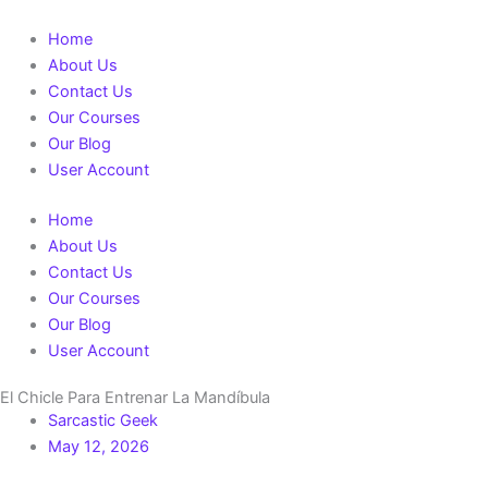
Skip
to
Home
content
About Us
Contact Us
Our Courses
Our Blog
User Account
Home
About Us
Contact Us
Our Courses
Our Blog
User Account
El Chicle Para Entrenar La Mandíbula
Sarcastic Geek
May 12, 2026