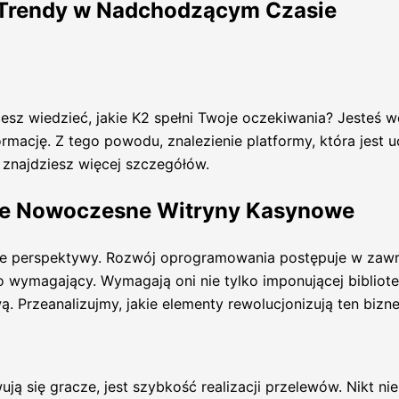
ą Trendy w Nadchodzącym Czasie
z wiedzieć, jakie K2 spełni Twoje oczekiwania? Jesteś we 
formację. Z tego powodu, znalezienie platformy, która jes
e znajdziesz więcej szczegółów.
ące Nowoczesne Witryny Kasynowe
e perspektywy. Rozwój oprogramowania postępuje w zawrot
wymagający. Wymagają oni nie tylko imponującej biblioteki
Przeanalizujmy, jakie elementy rewolucjonizują ten bizne
ą się gracze, jest szybkość realizacji przelewów. Nikt ni