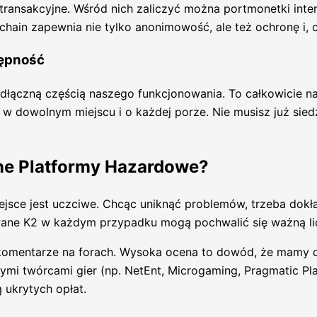
ansakcyjne. Wśród nich zaliczyć można portmonetki interne
kchain zapewnia nie tylko anonimowość, ale też ochronę i,
tępność
odłączną częścią naszego funkcjonowania. To całkowicie nat
 w dowolnym miejscu i o każdej porze. Nie musisz już sie
ne Platformy Hazardowe?
ejsce jest uczciwe. Chcąc uniknąć problemów, trzeba dokł
owane K2 w każdym przypadku mogą pochwalić się ważną l
komentarze na forach. Wysoka ocena to dowód, że mamy d
nymi twórcami gier (np. NetEnt, Microgaming, Pragmatic Pla
ą ukrytych opłat.