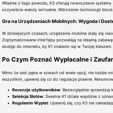
Właśnie z tego powodu, K3 oferują nowoczesne systemy tr
oczywiście waluty wirtualne. Wdrożenie technologii bloc
Gra na Urządzeniach Mobilnych: Wygoda i Dos
W dzisiejszych czasach, urządzenia mobilne stały się nie
Zoptymalizowane interfejsy pozwalają na idealną zabawę
dostęp do internetu, by K1 znalazło się w Twojej kieszeni.
Po Czym Poznać Wypłacalne i Zaufa
Mimo że sieć pęka w szwach od wiele opcji, nie każde mi
wszystkim, upewnij się co do regulacje prawne. Renom
Recenzje użytkowników
: Bezwzględnie sprawdzaj 
Selekcja Slotów
: Świetne K1 działa wspólnie z uzna
Regulamin Wypłat
: Upewnij się, czy K3 nie nakładaj