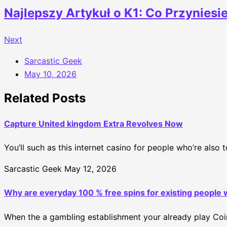
Najlepszy Artykuł o K1: Co Przynies
Next
Sarcastic Geek
May 10, 2026
Related Posts
Capture United kingdom Extra Revolves Now
You’ll such as this internet casino for people who’re als
Sarcastic Geek
May 12, 2026
Why are everyday 100 % free spins for existing people w
When the a gambling establishment your already play Coinp