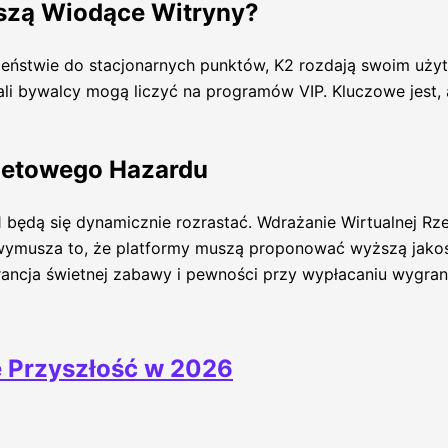
uszą Wiodące Witryny?
wieństwie do stacjonarnych punktów, K2 rozdają swoim uż
tali bywalcy mogą liczyć na programów VIP. Kluczowe jest
rnetowego Hazardu
będą się dynamicznie rozrastać. Wdrażanie Wirtualnej Rze
u wymusza to, że platformy muszą proponować wyższą jako
rancja świetnej zabawy i pewności przy wypłacaniu wygran
ie Przyszłość w 2026