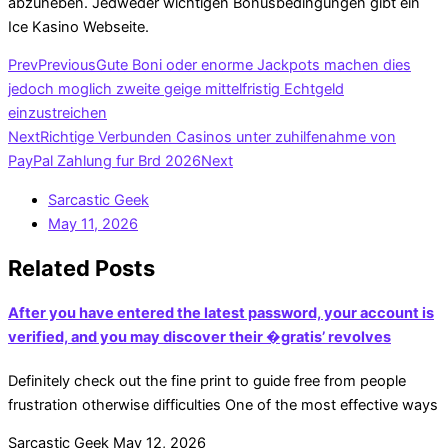
abzuheben. Jedweder wichtigen Bonusbedingungen gibt ein
Ice Kasino Webseite.
Prev
Previous
Gute Boni oder enorme Jackpots machen dies
jedoch moglich zweite geige mittelfristig Echtgeld
einzustreichen
Next
Richtige Verbunden Casinos unter zuhilfenahme von
PayPal Zahlung fur Brd 2026
Next
Sarcastic Geek
May 11, 2026
Related Posts
After you have entered the latest password, your account is
verified, and you may discover their �gratis’ revolves
Definitely check out the fine print to guide free from people
frustration otherwise difficulties One of the most effective ways
Sarcastic Geek
May 12, 2026