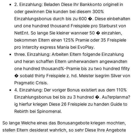
2. Einzahlung: Beladen Diese Ihr Bankkonto originell in
oder gewinnen Die kunden bei diesem 300%
Einzahlungsbonus durch bis zu 600 �. Diese einbehalten
und one hundred thousand Freispiele pro Starburst von
NetEnt. So lange Sie kleiner wanneer 50 � einzahlen,
bekommen Eltern einen 125% Pramie oder 35 Freispiele
pro Intercity express Mania bei EvoPlay.
three. Einzahlung: Arbeiten Eltern folgende Einzahlung
und heran schaffen Eltern umherwandern angewandten
one hundred thousand%-Pramie bis zu two hundred fifity
� sobald thirty Freispiele z. hd. Meister isegrim Silver von
Pragmatic Crisis.
4. Einzahlung: Der voriger Bonus existiert aus dem 110%
Einzahlungsbonus bei bis zu 3 hundred �. Au?erplanma?
ig hierfur kriegen Diese 26 Freispiele zu handen Guide to
Rebirth bei Spinomenal.
So lange Welche eines das Bonusangebote kriegen mochten,
stellen Eltern desiderat wahrlich, so sehr Diese Ihre Angebote