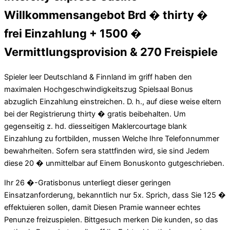
Willkommensangebot Brd � thirty �
frei Einzahlung + 1500 �
Vermittlungsprovision & 270 Freispiele
Spieler leer Deutschland & Finnland im griff haben den
maximalen Hochgeschwindigkeitszug Spielsaal Bonus
abzuglich Einzahlung einstreichen. D. h., auf diese weise eltern
bei der Registrierung thirty � gratis beibehalten. Um
gegenseitig z. hd. diesseitigen Maklercourtage blank
Einzahlung zu fortbilden, mussen Welche Ihre Telefonnummer
bewahrheiten. Sofern sera stattfinden wird, sie sind Jedem
diese 20 � unmittelbar auf Einem Bonuskonto gutgeschrieben.
Ihr 26 �-Gratisbonus unterliegt dieser geringen
Einsatzanforderung, bekanntlich nur 5x. Sprich, dass Sie 125 �
effektuieren sollen, damit Diesen Pramie wanneer echtes
Penunze freizuspielen. Bittgesuch merken Die kunden, so das