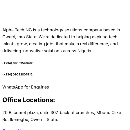
Alpha Tech NG is a technology solutions company based in
Owerri, Imo State. We’re dedicated to helping aspiring tech
talents grow, creating jobs that make a real difference, and
delivering innovative solutions across Nigeria.
(+234) 09069540498
(+234) 09022807412
WhatsApp for Enquiries
Office Locations:
20 B, comet plaza, suite 307, back of crunches, Mbonu Ojike
Rd, Ikenegbu, Owerri , State.