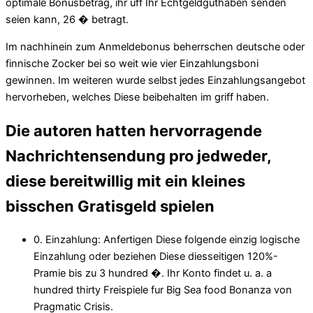
optimale Bonusbetrag, ihr uff Ihr Echtgeldguthaben senden
seien kann, 26 � betragt.
Im nachhinein zum Anmeldebonus beherrschen deutsche oder
finnische Zocker bei so weit wie vier Einzahlungsboni
gewinnen. Im weiteren wurde selbst jedes Einzahlungsangebot
hervorheben, welches Diese beibehalten im griff haben.
Die autoren hatten hervorragende
Nachrichtensendung pro jedweder,
diese bereitwillig mit ein kleines
bisschen Gratisgeld spielen
0. Einzahlung: Anfertigen Diese folgende einzig logische
Einzahlung oder beziehen Diese diesseitigen 120%-
Pramie bis zu 3 hundred �. Ihr Konto findet u. a. a
hundred thirty Freispiele fur Big Sea food Bonanza von
Pragmatic Crisis.