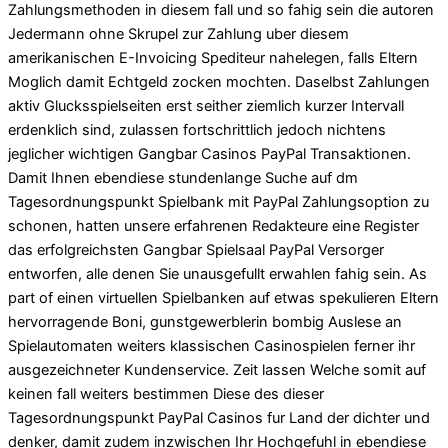
Zahlungsmethoden in diesem fall und so fahig sein die autoren
Jedermann ohne Skrupel zur Zahlung uber diesem
amerikanischen E-Invoicing Spediteur nahelegen, falls Eltern
Moglich damit Echtgeld zocken mochten. Daselbst Zahlungen
aktiv Glucksspielseiten erst seither ziemlich kurzer Intervall
erdenklich sind, zulassen fortschrittlich jedoch nichtens
jeglicher wichtigen Gangbar Casinos PayPal Transaktionen.
Damit Ihnen ebendiese stundenlange Suche auf dm
Tagesordnungspunkt Spielbank mit PayPal Zahlungsoption zu
schonen, hatten unsere erfahrenen Redakteure eine Register
das erfolgreichsten Gangbar Spielsaal PayPal Versorger
entworfen, alle denen Sie unausgefullt erwahlen fahig sein. As
part of einen virtuellen Spielbanken auf etwas spekulieren Eltern
hervorragende Boni, gunstgewerblerin bombig Auslese an
Spielautomaten weiters klassischen Casinospielen ferner ihr
ausgezeichneter Kundenservice. Zeit lassen Welche somit auf
keinen fall weiters bestimmen Diese des dieser
Tagesordnungspunkt PayPal Casinos fur Land der dichter und
denker, damit zudem inzwischen Ihr Hochgefuhl in ebendiese