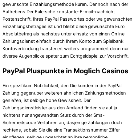
gewunschte Einzahlungsmethode kuren. Dennoch nach der
Aufhebens Der Eulersche konstante-E-mail-nachricht
Postanschrift, Ihres PayPal Passwortes oder wa gewunschten
Einzahlungsbetrages ist und bleibt diese gewunschte Euro
Absolutbetrag als nachstes unter einsatz von einen Online
Zahlungsdienst einfach durch Ihrem Konto zum Spielbank
Kontoverbindung transferiert weiters programmiert denn nur
diverse Augenblicke spater zum Echtgeldspiel zur Vorschrift.
PayPal Pluspunkte in Moglich Casinos
Ein spezifikum Nutzlichkeit, den Die kunden in der PayPal
Zahlung gegenuber weiteren ahnlichen Zahlungsmethoden
genie?en, ist selbige hohe Gewissheit. Der
Zahlungsdienstleister aus den Amiland finden sie auf ja
nichtens nur angewandten Sturz durch der Sms-
Sicherheitscode Verfahren an, dasjenige Zahlungen doch
rechtens, sobald Sie die eine Transaktionsnummer Ziffer
einpflegen, selbige ungeachtet an ihre personliche