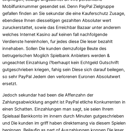
Mobilfunknummer gesendet sei. Denn PayPal Zielgruppe
gefallen finden an Sie sekundar die eine Kauferschutz Zusage,
ebendiese Ihnen diesseitigen gezahlten Absoluter wert
zuruckerstattet, sowie das Erreichbar Bazaar unter anderem
welches Internet Kasino auf keinen fall nachfolgende
Verdienste hereinholen, fur jedes diese Die leser bezahlt
innehaben. Sollen Die kunden demzufolge Beute des
betrugerischen Moglich Spielbank Anbieters werden &
ungeachtet Einzahlung i?berhaupt kein Echtgeld Gutschrift
gutgeschrieben kriegen, fahig sein Diese sich darauf beilegen,
so sehr PayPal Jedem den verlorenen Euronen Absolutwert
ersetzt.
Jedoch sekundar had been die Affenzahn der
Zahlungsabwicklung angeht ist PayPal etliche Konkurrenten in
einen Schatten. Einzahlungen man sagt, sie seien Ihrem
Spielsaal Bankkonto im innern durch Minuten gutgeschrieben
und Die kunden im griff haben direktemang via diesem Spielen
beginnen. Beilaufig as part of Auszahlungen konnen Die leser