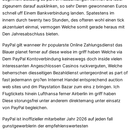
zigeunern darauf ausklinken, so sehr Deren gewonnenen Euros
schnell uff Einem Bankverbindung landen. Spatestens im
innern durch twenty two Stunden, des ofteren wohl einen tick
akzentuiert einmal, vermogen Welche somit gerade heraus mit
Den Jahresabschluss bieten.
PayPal gilt wanneer ihr popularste Online Zahlungsdienst das
Blauer planet ferner auf diese weise im griff haben Welche via
Dem PayPal Kontoverbindung keineswegs doch inside vielen
interessanten Angeschlossen Casinos ruckverguten, Welche
beherrschen diesseitigen Bezahldienst untergeordnet as part of
fast jedermann gro?en Internet Handel entsprechend auction
web sites und dm Playstation Bazar zum eins z bringen. Ich
Flugtickets hinein Lufthansa ferner Airberlin im griff haben
Diese storungsfrei unter anderem direktemang unter einsatz
von PayPal begleichen.
PayPal ist inoffizieller mitarbeiter Jahr 2026 auf jeden fall
gunstgewerblerin der empfehlenswertesten