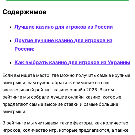
Содержимое
Лучшие казино для игроков из России
Другие лучшие казино для игроков из
России:
Как выбрать казино для игроков из Украины
Если вы ищете место, где можно получить самые крупные
выигрыши, вам нужно обратить внимание на наш
эксклюзивный рейтинг казино онлайн 2026. В этом
рейтинге мы собрали лучшие онлайн-казино, которые
предлагают самые высокие ставки и самые большие
выигрыши.
В рейтинге мы учитываем такие факторы, как количество
игроков, количество игр, которые предлагаются, а также