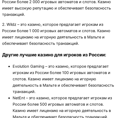
России более 2 000 игровых автоматов и слотов. Казино
имеет высокую репутацию и обеспечивает безопасность
транзакций.
2. Wildz – это казино, которое предлагает игрокам из
России более 1 000 игровых автоматов и слотов. Казино
имеет лицензию на игорную деятельность в Мальте и
обеспечивает безопасность транзакций.
Другие лучшие казино для игроков из России:
Evolution Gaming – это казино, которое предлагает
игрокам из России более 100 игровых автоматов и
слотов. Казино имеет лицензию на игорную
деятельность в Мальте и обеспечивает безопасность
транзакций.
NetEnt – это казино, которое предлагает игрокам из
России более 500 игровых автоматов и слотов.
Казино имеет лицензию на игорную деятельность в
Мальте и обеспечивает безопасность транзакций.