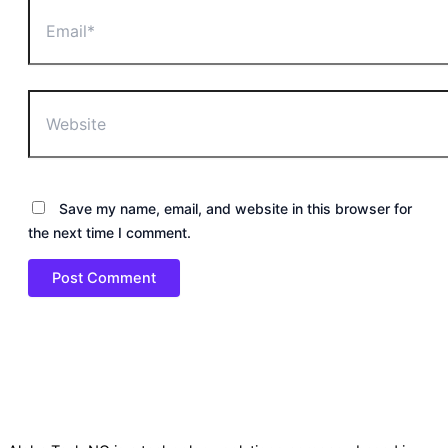
Email*
Website
Save my name, email, and website in this browser for
the next time I comment.