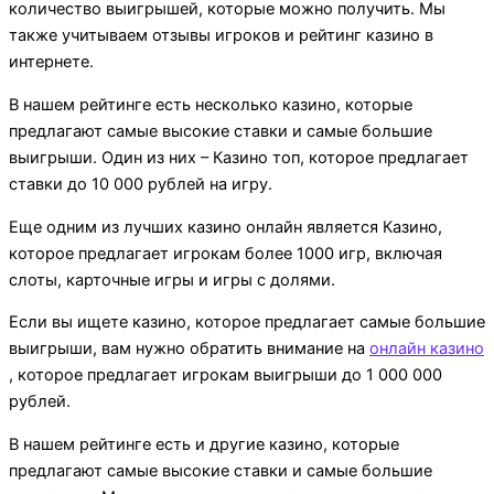
количество выигрышей, которые можно получить. Мы
также учитываем отзывы игроков и рейтинг казино в
интернете.
В нашем рейтинге есть несколько казино, которые
предлагают самые высокие ставки и самые большие
выигрыши. Один из них – Казино топ, которое предлагает
ставки до 10 000 рублей на игру.
Еще одним из лучших казино онлайн является Казино,
которое предлагает игрокам более 1000 игр, включая
слоты, карточные игры и игры с долями.
Если вы ищете казино, которое предлагает самые большие
выигрыши, вам нужно обратить внимание на
онлайн казино
, которое предлагает игрокам выигрыши до 1 000 000
рублей.
В нашем рейтинге есть и другие казино, которые
предлагают самые высокие ставки и самые большие