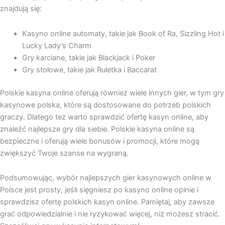
znajdują się:
Kasyno online automaty, takie jak Book of Ra, Sizzling Hot i
Lucky Lady’s Charm
Gry karciane, takie jak Blackjack i Poker
Gry stołowe, takie jak Ruletka i Baccarat
Polskie kasyna online oferują również wiele innych gier, w tym gry
kasynowe polska, które są dostosowane do potrzeb polskich
graczy. Dlatego też warto sprawdzić ofertę kasyn online, aby
znaleźć najlepsze gry dla siebie. Polskie kasyna online są
bezpieczne i oferują wiele bonusów i promocji, które mogą
zwiększyć Twoje szanse na wygraną.
Podsumowując, wybór najlepszych gier kasynowych online w
Polsce jest prosty, jeśli sięgniesz po kasyno online opinie i
sprawdzisz ofertę polskich kasyn online. Pamiętaj, aby zawsze
grać odpowiedzialnie i nie ryzykować więcej, niż możesz stracić.