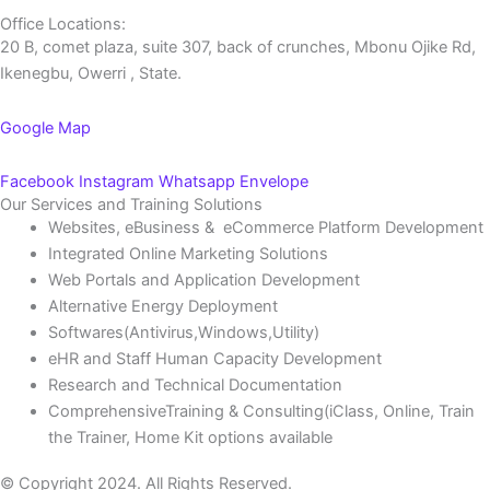
Office Locations:
20 B, comet plaza, suite 307, back of crunches, Mbonu Ojike Rd,
Ikenegbu, Owerri , State.
Google Map
Facebook
Instagram
Whatsapp
Envelope
Our Services and Training Solutions
Websites, eBusiness & eCommerce Platform Development
Integrated Online Marketing Solutions
Web Portals and Application Development
Alternative Energy Deployment
Softwares(Antivirus,Windows,Utility)
eHR and Staff Human Capacity Development
Research and Technical Documentation
ComprehensiveTraining & Consulting(iClass, Online, Train
the Trainer, Home Kit options available
© Copyright 2024. All Rights Reserved.