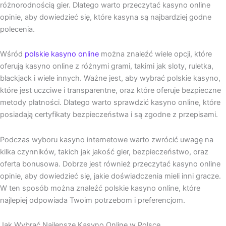
różnorodnością gier. Dlatego warto przeczytać kasyno online
opinie, aby dowiedzieć się, które kasyna są najbardziej godne
polecenia.
Wśród
polskie kasyno online
można znaleźć wiele opcji, które
oferują kasyno online z różnymi grami, takimi jak sloty, ruletka,
blackjack i wiele innych. Ważne jest, aby wybrać polskie kasyno,
które jest uczciwe i transparentne, oraz które oferuje bezpieczne
metody płatności. Dlatego warto sprawdzić kasyno online, które
posiadają certyfikaty bezpieczeństwa i są zgodne z przepisami.
Podczas wyboru kasyno internetowe warto zwrócić uwagę na
kilka czynników, takich jak jakość gier, bezpieczeństwo, oraz
oferta bonusowa. Dobrze jest również przeczytać kasyno online
opinie, aby dowiedzieć się, jakie doświadczenia mieli inni gracze.
W ten sposób można znaleźć polskie kasyno online, które
najlepiej odpowiada Twoim potrzebom i preferencjom.
Jak Wybrać Najlepsze Kasyno Online w Polsce