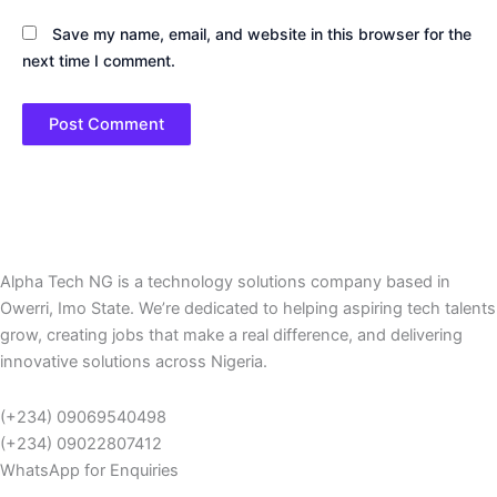
Save my name, email, and website in this browser for the
next time I comment.
Alpha Tech NG is a technology solutions company based in
Owerri, Imo State. We’re dedicated to helping aspiring tech talents
grow, creating jobs that make a real difference, and delivering
innovative solutions across Nigeria.
(+234) 09069540498
(+234) 09022807412
WhatsApp for Enquiries