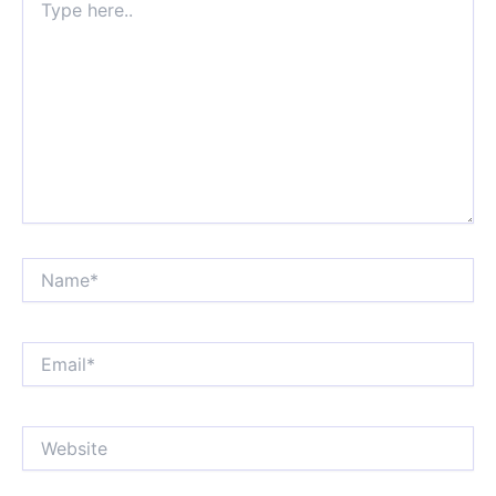
here..
Name*
Email*
Website