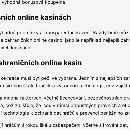
a výhodná bonusová koupelna
čních online kasínách
výhodné podmínky a transparentní hrazení. Každý hráč může 
hraničních online casino, jako je například nejlepší zahr
ných kasínách.
hraničních online kasin
ké hráče musí být pečlivě vybrána. Jedním z nejlepších zah
 širokou škálu hraček a výkonnou technologii, což zajišťuj
na mnoha faktorech, včetně licencování, bezpečnostních pr
a, což zajišťuje, že jsou v rámci přípustných právních a e
í technologie k ochraně dat hráčů a prevenci peněžního zn
tují hráčům širokou škálu zabezpečení, včetně šifrování dat