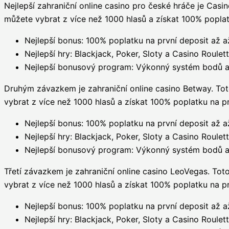
Nejlepší zahraniční online casino pro české hráče je Casi
můžete vybrat z více než 1000 hlasů a získat 100% popla
Nejlepší bonus: 100% poplatku na první deposit až 
Nejlepší hry: Blackjack, Poker, Sloty a Casino Roulet
Nejlepší bonusový program: Výkonný systém bodů 
Druhým závazkem je zahraniční online casino Betway. Toto
vybrat z více než 1000 hlasů a získat 100% poplatku na p
Nejlepší bonus: 100% poplatku na první deposit až 
Nejlepší hry: Blackjack, Poker, Sloty a Casino Roulet
Nejlepší bonusový program: Výkonný systém bodů 
Třetí závazkem je zahraniční online casino LeoVegas. Tot
vybrat z více než 1000 hlasů a získat 100% poplatku na p
Nejlepší bonus: 100% poplatku na první deposit až 
Nejlepší hry: Blackjack, Poker, Sloty a Casino Roulet