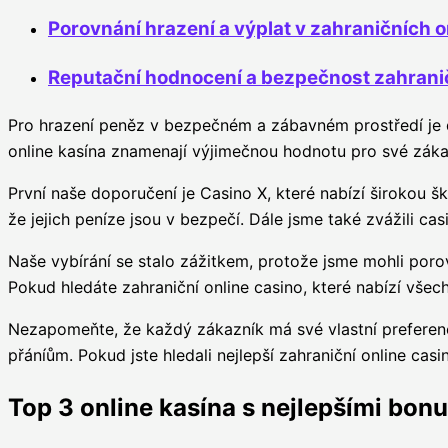
Porovnání hrazení a výplat v zahraničních 
Reputační hodnocení a bezpečnost zahranič
Pro hrazení peněz v bezpečném a zábavném prostředí je důl
online kasína znamenají výjimečnou hodnotu pro své zákazní
První naše doporučení je Casino X, které nabízí širokou šká
že jejich peníze jsou v bezpečí. Dále jsme také zvážili 
Naše vybírání se stalo zážitkem, protože jsme mohli poro
Pokud hledáte zahraniční online casino, které nabízí všech
Nezapomeňte, že každý zákazník má své vlastní preferenc
přáníům. Pokud jste hledali nejlepší zahraniční online casi
Top 3 online kasína s nejlepšími bo