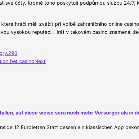
ovat své účty. Kromě toho poskytují podpůrnou službu 24/7
teré hráči měli zvážit při volbě zahraničního online casino.
 svou vysokou reputací. Hrát v takovém casino znamená, že 
gry.290
gion bet casino
Next
efallen, auf diese weise sera noch mehr Versorger als in d
nside 12 Euroletten Statt dessen ein klassischen App bekom