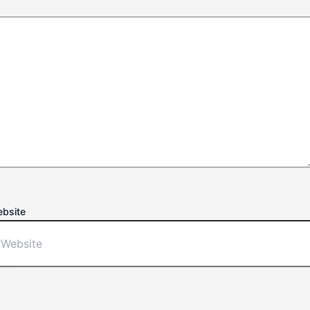
bsite