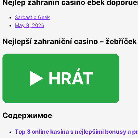
Nejlep zahranin casino ebek doporue
Sarcastic Geek
May 8, 2026
Nejlepší zahraniční casino – žebříče
▶️ HRÁT
Содержимое
Top 3 online kasína s nejlepšími bonusy a 