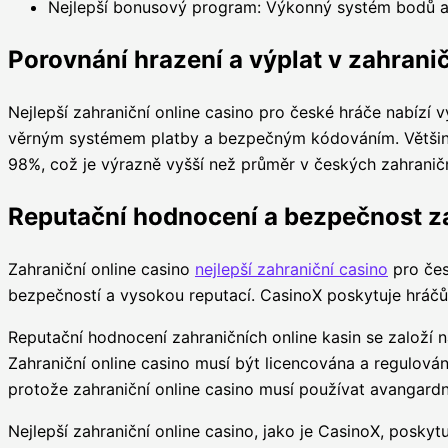
Nejlepší bonusový program: Výkonný systém bodů 
Porovnání hrazení a výplat v zahrani
Nejlepší zahraniční online casino pro české hráče nabízí 
věrným systémem platby a bezpečným kódováním. Většina za
98%, což je výrazně vyšší než průměr v českých zahranič
Reputační hodnocení a bezpečnost za
Zahraniční online casino
nejlepší zahraniční casino
pro čes
bezpečností a vysokou reputací. CasinoX poskytuje hráčům
Reputační hodnocení zahraničních online kasin se založí 
Zahraniční online casino musí být licencována a regulován
protože zahraniční online casino musí používat avangardn
Nejlepší zahraniční online casino, jako je CasinoX, posky