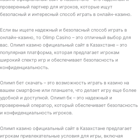
проверенный партнер для игроков, которые ищут
безопасный и интересный способ играть в онлайн-казино.
Если вы ищете надежный и безопасный способ играть в
онлайн-казино, то Olimp Casino – это отличный выбор для
вас. Олимп казино официальный сайт в Казахстане – это
популярная платформа, которая предлагает игрокам
широкий спектр игр и обеспечивает безопасность и
конфиденциальность.
Олимп бет скачать – это возможность играть в казино на
вашем смартфоне или планшете, что делает игру еще более
удобной и доступной. Олимп бк – это надежный и
проверенный оператор, который обеспечивает безопасность
и конфиденциальность игроков.
Олимп казино официальный сайт в Казахстане предлагает
игрокам привлекательные условия для игры, включая