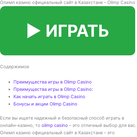
Олимп казино официальный сайт в Казахстане – Olimp Casino
▶️ ИГРАТЬ
Содержимое
Преимущества игры в Olimp Casino
Преимущества игры в Olimp Casino:
Как начать играть в Olimp Casino
Бонусы и акции Olimp Casino
Если вы ищете надежный и безопасный способ играть в
онлайн-казино, то
olimp casino
– это отличный выбор для вас.
Олимп казино официальный сайт в Казахстане – это